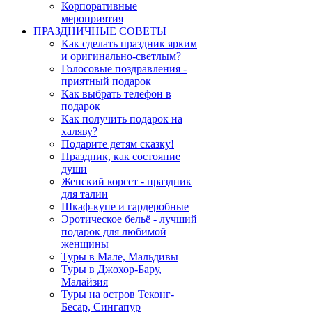
Корпоративные
мероприятия
ПРАЗДНИЧНЫЕ СОВЕТЫ
Как сделать праздник ярким
и оригинально-светлым?
Голосовые поздравления -
приятный подарок
Как выбрать телефон в
подарок
Как получить подарок на
халяву?
Подарите детям сказку!
Праздник, как состояние
души
Женский корсет - праздник
для талии
Шкаф-купе и гардеробные
Эротическое бельё - лучший
подарок для любимой
женщины
Туры в Мале, Мальдивы
Туры в Джохор-Бару,
Малайзия
Туры на остров Теконг-
Бесар, Сингапур