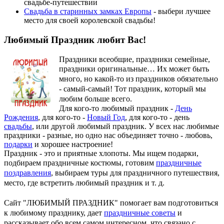
свадьбе-путешествии
Свадьба в старинных замках Европы
- выбери лучшее
место для своей королевской свадьбы!
Любимый Праздник любит Вас!
Праздники всеобщие, праздники семейные,
праздники оригинальные…
Их может быть
много, но какой-то из праздников обязательно
- самый-самый! Тот праздник, который мы
любим больше всего.
Для кого-то любимый праздник -
День
Рождения
, для кого-то -
Новый Год
, для кого-то - день
свадьбы
, или другой любимый праздник. У всех нас любимые
праздники - разные, но одно нас объединяет точно - любовь,
подарки
и хорошее настроение!
Праздник - это и приятные хлопоты. Мы ищем подарки,
подбираем праздничные костюмы, готовим
праздничные
поздравления
, выбираем туры для праздничного путешествия,
место, где встретить любимый праздник и т. д.
Сайт "ЛЮБИМЫЙ ПРАЗДНИК" помогает вам подготовиться
к любимому празднику, дает
праздничные советы
и
рассказывает обо всем самом интересном, что связано с