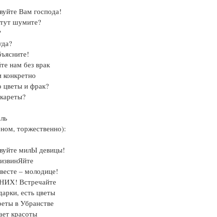
вуйте Вам господа!
 тут шумите?
?
уда?
ъясните!
те нам без врак
 конкретно
о цветы и фрак?
 кареты?
ель
оном, торжественно):
вуйте милЫ девицы!
 извинЯйте
весте – молодице!
НИХ! Встречайте
дарки, есть цветы
реты в Убранстве
ает красоты