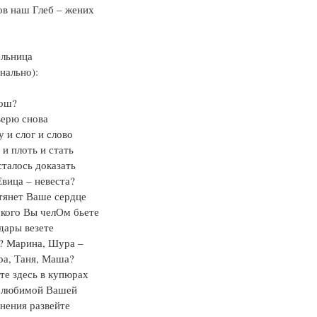
ов наш Глеб – жених
ельница
нально):
рош?
верю снова
у и слог и слово
 и плоть и стать
талось доказать
Евица – невеста?
тянет Ваше сердце
 кого Вы челОм бьете
дары везете
а? Марина, Шура –
ра, Таня, Маша?
е здесь в купюрах
 любимой Вашей
нения развейте