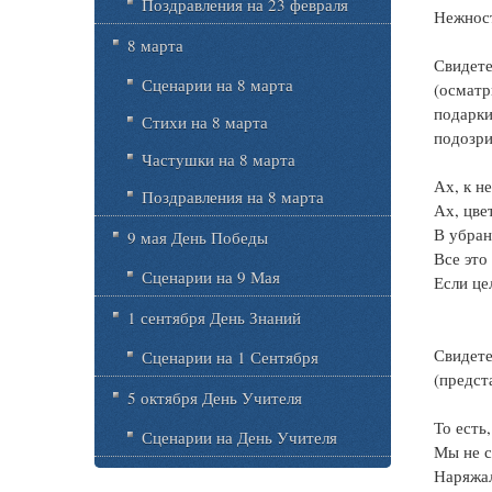
Поздравления на 23 февраля
Нежност
8 марта
Свидет
Сценарии на 8 марта
(осматр
подарки
Стихи на 8 марта
подозри
Частушки на 8 марта
Ах, к н
Поздравления на 8 марта
Ах, цве
В убран
9 мая День Победы
Все это
Сценарии на 9 Мая
Если ц
1 сентября День Знаний
Свидет
Сценарии на 1 Сентября
(предст
5 октября День Учителя
То есть,
Сценарии на День Учителя
Мы не с
Наряжал