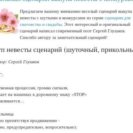
Предлагаем вашему вниманию веселый сценарий выкупа
невесты с шутками и конкурсами из серии
сценарии для
сватовства и свадьбы
. Этот интересный и оригинальный
сценарий написал современный поэт Сергей Глушков.
Спасибо автору за замечательный сценарий!
п невесты сценарий (шуточный, прикольн
ор: Сергей Глушков
Г:
венная процессия, громко сигналя,
ает на машинах к дорожному знаку «STOP»
авливается…
ельница
но препятствуя продвижению -
но, предупредительно, вопросительно):