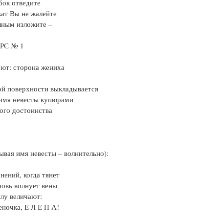
бок отведите
ат Вы не жалейте
лным изложите –
РС № 1
ют: сторона жениха
ой поверхности выкладывается
 имя невесты купюрами
ого достоинства
ывая имя невесты – волнительно):
нений, когда тянет
ровь волнует вены
лу величают:
еночка, Е Л Е Н А!