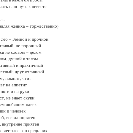
чать наш путь к невесте
ель
авляя жениха – торжественно)
леб – Земной и прочной
тливый, не порочный
ся не словом – делом
мом, душой и телом
ктивный и практичный
стный, друг отличный
т, помнит, чтит
ет на аппетит
 ноги и на руки
т, не знает скуки
цем любящим навек
ин и человек
б, всегда опрятен
 внутренне приятен
 с честью – он средь них