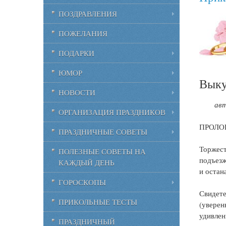
ПОЗДРАВЛЕНИЯ
ПОЖЕЛАНИЯ
ПОДАРКИ
ЮМОР
Выку
НОВОСТИ
авт
ОРГАНИЗАЦИЯ ПРАЗДНИКОВ
ПРОЛО
ПРАЗДНИЧНЫЕ СОВЕТЫ
Торжест
ПОЛЕЗНЫЕ СОВЕТЫ НА
подъезж
КАЖДЫЙ ДЕНЬ
и остан
ГОРОСКОПЫ
Свидет
ПРИКОЛЬНЫЕ ТЕСТЫ
(уверен
удивлен
ПРАЗДНИЧНЫЙ