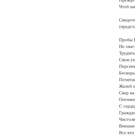
Чтоб на
Свидет
(предст
Пробы Г
Не хвас
Трудить
Свеж у
Перспе
Бескоры
Почитае
Жалоб н
Скор на
Оптимис
С серд
Граждан
Чистолю
Внешне,
Все кто