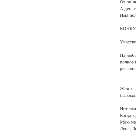
От оши
А деньж
Имя по
КОНКУ
Участву
На люб
полное
различн
Жених
(выклад
Нет сом
Когда к
Мою ми
Лена, Л