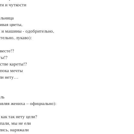
и и чуткости
ельница
ивая цветы,
 и машины - одобрительно,
тельно, лукаво):
евесте!?
ты!?
стве кареты!?
 пока мечты
ели нету…
ель
авляя жениха – официально):
 как так нету цели?
пали, мы не ели
ись, наряжали