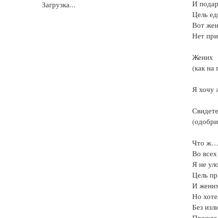
И подар
Загрузка...
Цель ед
Вот жен
Нет при
Жених
(как на
Я хочу 
Свидет
(одобри
Что ж
Во всех
Я не ул
Цель пр
И жених
Но хоте
Без изл
Прежде 