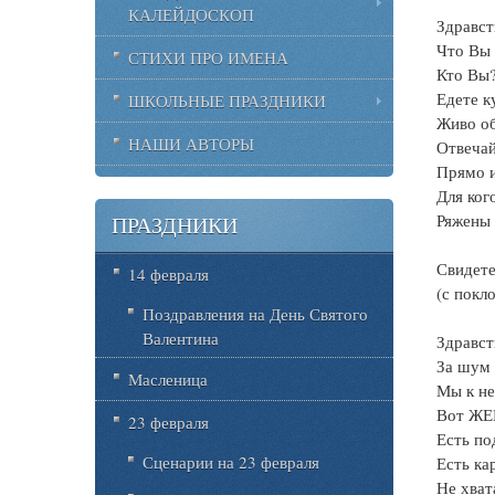
КАЛЕЙДОСКОП
Здравст
Что Вы
СТИХИ ПРО ИМЕНА
Кто Вы
Едете к
ШКОЛЬНЫЕ ПРАЗДНИКИ
Живо об
НАШИ АВТОРЫ
Отвечай
Прямо и
Для ког
Ряжены
ПРАЗДНИКИ
Свидет
14 февраля
(с покл
Поздравления на День Святого
Валентина
Здравст
За шум
Масленица
Мы к не
Вот ЖЕ
23 февраля
Есть по
Сценарии на 23 февраля
Есть ка
Не хват