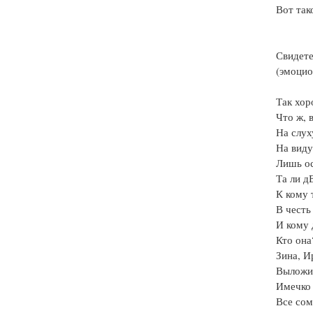
Вот так
Свидет
(эмоцио
Так хо
Что ж, 
На слух
На виду
Лишь ос
Та ли д
К кому 
В честь
И кому 
Кто он
Зина, И
Выложит
Имечко
Все сом