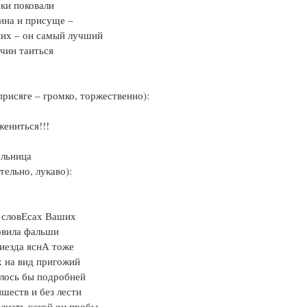
ки поковали
ина и присуще –
их – он самый лучший
чин таиться
 присяге – громко, торжественно):
жениться!!!
ельница
тельно, лукаво):
…
 словЕсах Ваших
овила фальши
иезда яснА тоже
 на вид пригожий
лось бы подробней
ишеств и без лести
знать какой он пробы