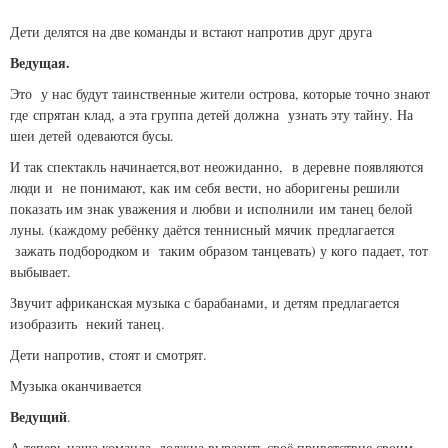
Дети делятся на две команды и встают напротив друг друга
Ведущая.
Это у нас будут таинственные жители острова, которые точно знают
где спрятан клад, а эта группа детей должна узнать эту тайну. На
шеи детей одеваются бусы.
И так спектакль начинается,вот неожиданно, в деревне появляются
люди и не понимают, как им себя вести, но аборигены решили
показать им знак уважения и любви и исполнили им танец белой
луны. (каждому ребёнку даётся теннисный мячик предлагается
зажать подбородком и таким образом танцевать) у кого падает, тот
выбывает.
Звучит африканская музыка с барабанами, и детям предлагается
изобразить некий танец.
Дети напротив, стоят и смотрят.
Музыка оканчивается
Ведущий
.
А теперь наша команда, должна выразить своё приветствие своим