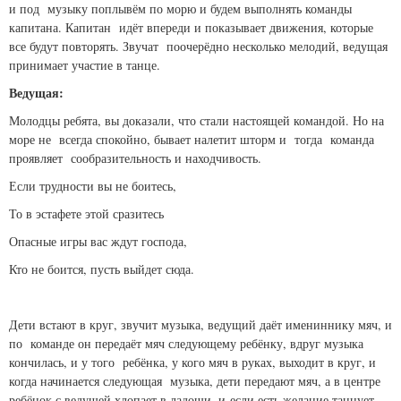
и под музыку поплывём по морю и будем выполнять команды
капитана. Капитан идёт впереди и показывает движения, которые
все будут повторять. Звучат поочерёдно несколько мелодий, ведущая
принимает участие в танце.
Ведущая:
Молодцы ребята, вы доказали, что стали настоящей командой. Но на
море не всегда спокойно, бывает налетит шторм и тогда команда
проявляет сообразительность и находчивость.
Если трудности вы не боитесь,
То в эстафете этой сразитесь
Опасные игры вас ждут господа,
Кто не боится, пусть выйдет сюда.
Дети встают в круг, звучит музыка, ведущий даёт имениннику мяч, и
по команде он передаёт мяч следующему ребёнку, вдруг музыка
кончилась, и у того ребёнка, у кого мяч в руках, выходит в круг, и
когда начинается следующая музыка, дети передают мяч, а в центре
ребёнок с ведущей хлопает в ладоши, и если есть желание танцует.