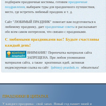
подбираем праздничные костюмы, готовим
праздничные
поздравления
, выбираем туры для праздничного путешествия,
место, где встретить любимый праздник и т. д.
Сайт "ЛЮБИМЫЙ ПРАЗДНИК" помогает вам подготовиться к
любимому празднику, дает
праздничные советы
и рассказывает
обо всем самом интересном, что связано с праздниками.
С любимыми праздниками вас! Будьте счастливы
каждый день!
ВНИМАНИЕ! Перепечатка материалов сайта
ЗАПРЕЩЕНА. При любом упоминании
материалов сайта, а также креативных идей, активная
индексируемая ссылка на сайт
ljubimyj-prazdnik.ru
обязательна!
ПРАЗДНИКИ В ЦИТАТАХ
У каждого праздника - свой запах. Новый год пахнет хвоей и