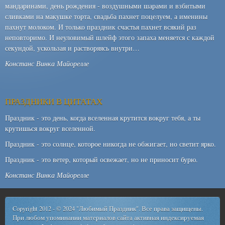
мандаринами, день рождения - воздушными шарами и взбитыми
сливками на макушке торта, свадьба пахнет поцелуем, а именины
пахнут молоком. И только праздник счастья пахнет всякий раз
неповторимо. И неуловимый шлейф этого запаха меняется с каждой
секундой, ускользая и растворяясь внутри…
Констанс Винка Майорелле
ПРАЗДНИКИ В ЦИТАТАХ
Праздник - это день, когда вселенная крутится вокруг тебя, а ты
крутишься вокруг вселенной.
Праздник - это солнце, которое никогда не обжигает, но светит ярко.
Праздник - это ветер, который освежает, но не приносит бурю.
Констанс Винка Майорелле
Copyright 2012 - © 2024 "Любимый Праздник". Все права защищены.
При любом упоминании материалов сайта активная индексируемая