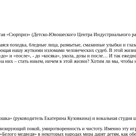
тая «Сюрприз» (Детско-Юношеского Центра Индустриального рай
аяся походка, бледные лица, размытые, смазанные улыбки и глаз
ющая нашу жуткими изломами человеческих судеб. В этой жизни н
«до» и «после», - до «косяка», укола, дозы и после… И так ежедн
на них – стать никем, ничем в этой жизни? Хотим ли мы, чтобы
ошка» (руководитель Екатерина Кузовкина) и вокальная студия
изирующий покой, умиротворенность и чистоту. Именно эту игр
«Белого медведя» в некоторых народах мира дарят детям, как обе