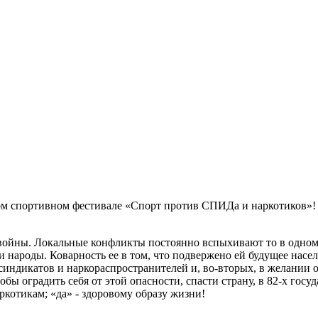
ом спортивном фестивале «Спорт против СПИДа и наркотиков»!
войны. Локальные конфликты постоянно вспыхивают то в одном,
 народы. Коварность ее в том, что подвержено ей будущее насел
индикатов и наркораспространителей и, во-вторых, в желании осл
обы оградить себя от этой опасности, спасти страну, в 82-х госу
ркотикам; «да» - здоровому образу жизни!