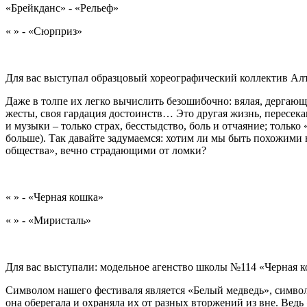
«Брейкданс» - «Рельеф»
« » - «Сюрприз»
Для вас выступал образцовый хореографический коллектив Ал
Даже в толпе их легко вычислить безошибочно: вялая, дергающ
жесты, своя гардация достоинств… Это другая жизнь, пересека
и музыки – только страх, бесстыдство, боль и отчаяние; только 
больше). Так давайте задумаемся: хотим ли мы быть похожими 
общества», вечно страдающими от ломки?
« » - «Черная кошка»
« » - «Миристаль»
Для вас выступали: модельное агенство школы №114 «Черная к
Символом нашего фестиваля является «Белый медведь», символ
она оберегала и охраняла их от разных вторжений из вне. Ведь 