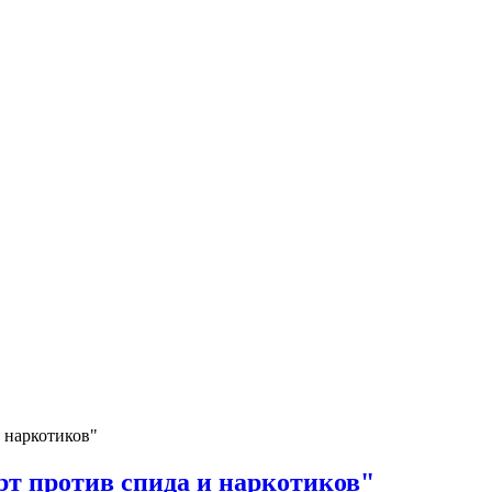
 наркотиков"
т против спида и наркотиков"