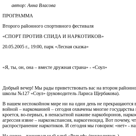
автор: Анна Власова
ПРОГРАММА
Второго районного спортивного фестиваля
«СПОРТ ПРОТИВ СПИДА И НАРКОТИКОВ»
20.05.2005 г., 19:00, парк «Лесная сказка»
«Я, ты, он, она – вместе дружная страна» - «Соул»
Добрый вечер! Мы рады приветствовать вас на втором районн
школы №127 «Соул» (руководитель Лариса Щербакова).
В нашем неспокойном мире ни на один день не прекращаются 
войной – наркоманией – сегодня охвачены многие государства и
кроется, во-первых, в ненасытной наживе наркоборонов, наркос
агрессия извне – наркоэкспансия, наркогеноцид. Вот почему, чт
распространение наркотиков. И сегодня мы говорим: «нет» - на
На сцене – танцевальный клуб «Рельеф» (рукводитель ).