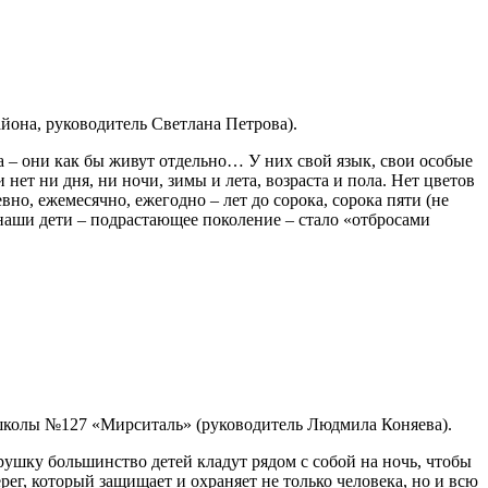
она, руководитель Светлана Петрова).
а – они как бы живут отдельно… У них свой язык, свои особые
ет ни дня, ни ночи, зимы и лета, возраста и пола. Нет цветов
евно, ежемесячно, ежегодно – лет до сорока, сорока пяти (не
 наши дети – подрастающее поколение – стало «отбросами
 школы №127 «Мирситаль» (руководитель Людмила Коняева).
ушку большинство детей кладут рядом с собой на ночь, чтобы
рег, который защищает и охраняет не только человека, но и всю