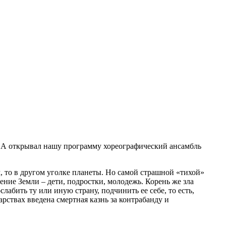
 А открывал нашу программу хореографический ансамбль
 то в другом уголке планеты. Но самой страшной «тихой»
ение Земли – дети, подростки, молодежь. Корень же зла
абить ту или иную страну, подчинить ее себе, то есть,
дарствах введена смертная казнь за контрабанду и