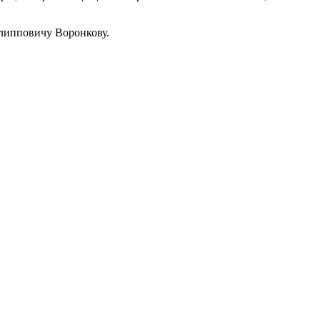
илипповичу Воронкову.