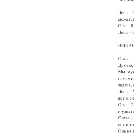
Лена – 
может, 
Оля – Я
Лена – 
ВБЕГАЕ
Слава –
Думаю, 
Мы, муж
нам, чт
задача,
Лена – 
вот о с
Оля – П
и узнат
Слава –
вот и то
Она не 