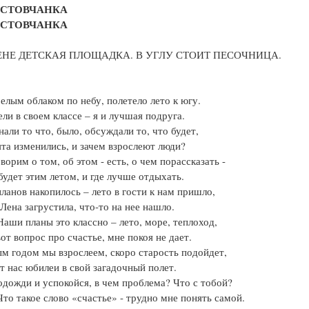
РОСТОВЧАНКА
РОСТОВЧАНКА
ЕНЕ ДЕТСКАЯ ПЛОЩАДКА. В УГЛУ СТОИТ ПЕСОЧНИЦА.
Белым облаком по небу, полетело лето к югу.
ли в своем классе – я и лучшая подруга.
али то что, было, обсуждали то, что будет,
ята изменились, и зачем взрослеют люди?
оворим о том, об этом - есть, о чем порассказать -
 будет этим летом, и где лучше отдыхать.
ланов накопилось – лето в гости к нам пришло,
 Лена загрустила, что-то на нее нашло.
Наши планы это классно – лето, море, теплоход,
вот вопрос про счастье, мне покоя не дает.
м годом мы взрослеем, скоро старость подойдет,
т нас юбилеи в свой загадочный полет.
одожди и успокойся, в чем проблема? Что с тобой?
Что такое слово «счастье» - трудно мне понять самой.