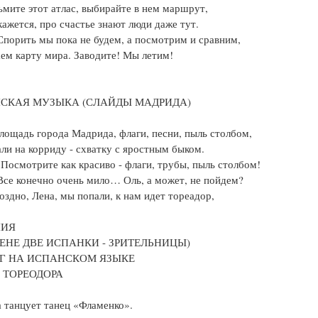
ьмите этот атлас, выбирайте в нем маршрут,
кажется, про счастье знают люди даже тут.
Спорить мы пока не будем, а посмотрим и сравним,
ем карту мира. Заводите! Мы летим!
СКАЯ МУЗЫКА (СЛАЙДЫ МАДРИДА)
лощадь города Мадрида, флаги, песни, пыль столбом,
ли на корриду - схватку с яростным быком.
 Посмотрите как красиво - флаги, трубы, пыль столбом!
Все конечно очень мило… Оль, а может, не пойдем?
оздно, Лена, мы попали, к нам идет тореадор,
НИЯ
ЦЕНЕ ДВЕ ИСПАНКИ - ЗРИТЕЛЬНИЦЫ)
Г НА ИСПАНСКОМ ЯЗЫКЕ
 ТОРЕОДОРА
 танцует танец «Фламенко».