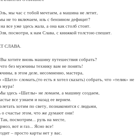
Оль, мы час с тобой мечтаем, а машина не летит,
мы не то включаем, иль с бензином дефицит?
 на все уже здесь жала, а она как столб стоит.
Оля, посмотри, к нам Слава, с книжкой толстою спешит.
Т СЛАВА.
 Вы хотите вновь машину путешествия собрать?
что без мужчины технику вам не понять!
чины, в этом деле, несомненно, мастера,
о «Шатл» сломать,(то есть я хотел сказать) собрать, что «телик» не
 а мура!
Мы здесь «Шатлы» не ломаем, а машину создаем,
частье все узнаем и назад ее вернем.
олетать хотим по свету, познакомится с людьми,
ь о счастье этом, что же думают они!
 Так, посмотрим... руль на месте,
рмоз, вот и газ... Ясно все!
ездит – просто карты нет у вас.