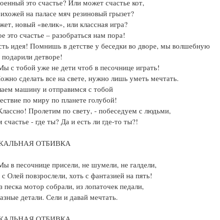
лоенный это счастье? Или может счастье кот,
рихожей на паласе мяч резиновый грызет?
жет, новый «велик», или классная игра?
ое это счастье – разобраться нам пора!
сть идея! Помнишь в детстве у беседки во дворе, мы волшебную
подарили детворе!
Мы с тобой уже не дети чтоб в песочнице играть!
ожно сделать все на свете, нужно лишь уметь мечтать.
аем машину и отправимся с тобой
ествие по миру по планете голубой!
Классно! Пролетим по свету, - побеседуем с людьми,
 счастье - где ты? Да и есть ли где-то ты?!
АЛЬНАЯ ОТБИВКА
Мы в песочнице присели, не шумели, не галдели,
 с Олей повзрослели, хоть с фантазией на пять!
з песка мотор собрали, из лопаточек педали,
разные детали. Сели и давай мечтать.
АЛЬНАЯ ОТБИВКА