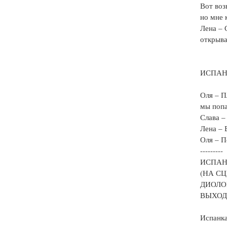
Вот воз
но мне 
Лена – 
открыва
ИСПАН
Оля – П
мы попа
Слава –
Лена – 
Оля – П
---------
ИСПА
(НА С
ДИОЛО
ВЫХОД
Испанка