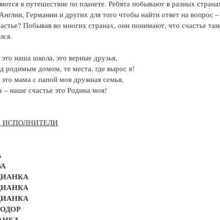
яются в путешествие по планете. Ребята побывают в разных страна
Англии, Германии и других для того чтобы найти ответ на вопрос –
частье? Побывав во многих странах, они понимают, что счастье там
лся.
 это наша школа, это верные друзья,
д родимым домом, те места, где вырос я!
 это мама с папой моя дружная семья,
а – наше счастье это Родина моя!
И ИСПОЛНИТЕЛИ
А
ВА
ДИАНКА
ДИАНКА
ДИАНКА
ЕОДОР
АНКА