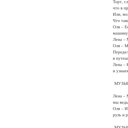
Торт, с
что в п
Или, мо
Что так
Оля – Е
машину 
Лена – 
Оля – М
Передел
в путеш
Лена – 
и узнаем
МУЗЫК
Лена – 
мы ведь
Оля – И
руль и 
МУЗЫК