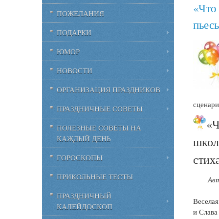
«Что 
ПОЖЕЛАНИЯ
пьес
ПОДАРКИ
ЮМОР
НОВОСТИ
ОРГАНИЗАЦИЯ ПРАЗДНИКОВ
сценари
ПРАЗДНИЧНЫЕ СОВЕТЫ
«Ч
ПОЛЕЗНЫЕ СОВЕТЫ НА
школ
КАЖДЫЙ ДЕНЬ
стих
ГОРОСКОПЫ
ПРИКОЛЬНЫЕ ТЕСТЫ
Ав
ПРАЗДНИЧНЫЙ
Веселая
КАЛЕЙДОСКОП
и Слава