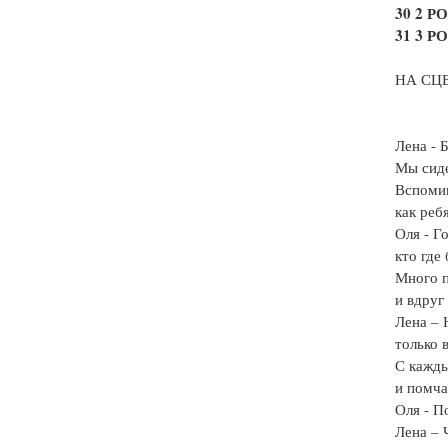
30 2 
31 3 
НА СЦ
Лена - 
Мы сиде
Вспомин
как реб
Оля - Г
кто где
Много п
и вдруг
Лена – 
только 
С кажды
и помча
Оля - П
Лена – 