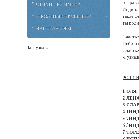
отправл
СТИХИ ПРО ИМЕНА
Индии, 
такое с
ШКОЛЬНЫЕ ПРАЗДНИКИ
ты роди
НАШИ АВТОРЫ
Счастье
Небо на
Загрузка...
Счастье
Я узнал
РОЛИ 
1 ОЛЯ
2 ЛЕН
3 СЛА
4 1ИН
5 2ИН
6 3ИН
7 ТОР
8 ИСП