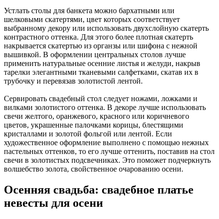
Устлать столы для банкета можно бархатными или
шелковыми скатертями, цвет которых соответствует
выбранному декору или использовать двухслойную скатерть
контрастного оттенка. Для этого более плотная скатерть
накрывается скатертью из органзы или шифона с нежной
вышивкой. В оформлении центральных столов лучше
применить натуральные осенние листья и желуди, накрыв
тарелки элегантными тканевыми салфетками, скатав их в
трубочку и перевязав золотистой лентой.
Сервировать свадебный стол следует ножами, ложками и
вилками золотистого оттенка. В декоре лучше использовать
свечи желтого, оранжевого, красного или коричневого
цветов, украшенные палочками корицы, блестящими
кристаллами и золотой фольгой или лентой. Если
художественное оформление выполнено с помощью нежных
пастельных оттенков, то его лучше оттенить, поставив на стол
свечи в золотистых подсвечниках. Это поможет подчеркнуть
волшебство золота, свойственное очарованию осени.
Осенняя свадьба: свадебное платье
невесты для осени