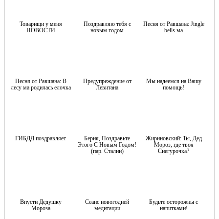
Товарищи у меня
Поздравляю тебя с
Песня от Равшана: Jingle
НОВОСТИ
новым годом
bells ма
Песня от Равшана: В
Предупреждение от
Мы надеемся на Вашу
лесу ма родилась елочка
Левитана
помощь!
ГИБДД поздравляет
Берия, Поздравьте
Жириновский: Ты, Дед
Этого С Новым Годом!
Мороз, где твоя
(пар. Сталин)
Снегурочка?
Впусти Дедушку
Сеанс новогодней
Будьте осторожны с
Мороза
медитации
напитками!