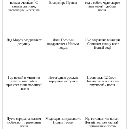
новым счастьем! С
Владимира Путина
год c собою чудо скорее
самым светлым,
вам несет! - добрая
настоящим! - песенка
песня
Дед Мороз поздравляет
Иван Грозный
13-е отделение милиции
девушку
поздравляет с Новым
- Слишком тихо у вас в
годом
Новый год!
Год новый в жизнь ты
Новогодние русские
Пусть часы 12 бьют -
впусти, он с собой
народные частушки
Новый год мы в жизнь
принесет лишь хорошее!
впускаем! - песня
- песня
Пусть сердца наполняет
Медведев поздравляет с
Ну, готовься, ты попал,
любовью! - прикольная
Новым годом
Новый год уже настал! -
песня
прикольные стихи-