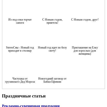
Из под елки торчат
С Новым годом,
С Новым годом, друг!
сапоги
приятель!
StereoСны - Новый год
Новый год идет по белу
Приглашение на Елку
приходит в столицу
свету!
для взрослых (для
женщины)
Частушка от
Новогодний заговор от
грузинского Дед Мороза
Бабки Ефимии
Праздничные статьи
Рекламно-сувенирная продукция