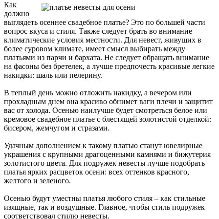
Как
должно
выглядеть осеннее свадебное платье? Это по большей части
вопрос вкуса и стиля. Также следует брать во внимание
климатические условия местности. Для невест, живущих в
более суровом климате, имеет смысл выбирать между
платьями из парчи и бархата. Не следует обращать внимание
на фасоны без бретелек, а лучше предпочесть красивые легкие
накидки: шаль или пелерину.
В теплый день можно отложить накидку, а вечером или
прохладным днем она красиво обнимет ваги плечи и защитит
вас от холода. Осенью наилучше будет смотреться белое или
кремовое свадебное платье с блестящей золотистой отделкой:
бисером, жемчугом и стразами.
Удачным дополнением к такому платью станут ювелирные
украшения с крупными драгоценными камнями и бижутерия
золотистого цвета. Для подружек невесты лучше подобрать
платья ярких расцветок осени: всех оттенков красного,
желтого и зеленого.
Осенью будут уместны платья любого стиля – как стильные
изящные, так и воздушные. Главное, чтобы стиль подружек
соответствовал стилю невесты.