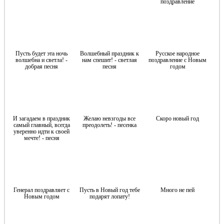
поздравление
Пусть будет эта ночь
Волшебный праздник к
Русское народное
волшебна и светла! -
нам спешит! - светлая
поздравление с Новым
добрая песня
песня
годом
И загадаем в праздник
Желаю невзгоды все
Скоро новый год
самый главный, всегда
преодолеть! - песенка
уверенно идти к своей
мечте! - песня
Генерал поздравляет с
Пусть в Новый год тебе
Много не пей
Новым годом
подарят лопату!