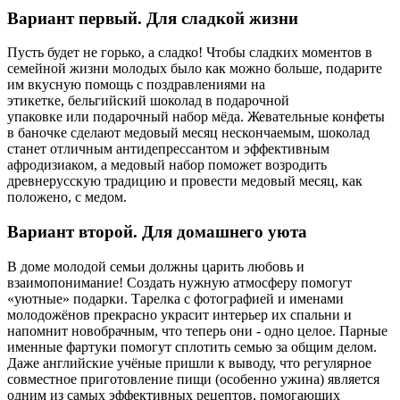
Вариант первый. Для сладкой жизни
Пусть будет не горько, а сладко! Чтобы сладких моментов в
семейной жизни молодых было как можно больше, подарите
им вкусную помощь с поздравлениями на
этикетке, бельгийский шоколад в подарочной
упаковке или подарочный набор мёда. Жевательные конфеты
в баночке сделают медовый месяц нескончаемым, шоколад
станет отличным антидепрессантом и эффективным
афродизиаком, а медовый набор поможет возродить
древнерусскую традицию и провести медовый месяц, как
положено, с медом.
Вариант второй. Для домашнего уюта
В доме молодой семьи должны царить любовь и
взаимопонимание! Создать нужную атмосферу помогут
«уютные» подарки. Тарелка с фотографией и именами
молодожёнов прекрасно украсит интерьер их спальни и
напомнит новобрачным, что теперь они - одно целое. Парные
именные фартуки помогут сплотить семью за общим делом.
Даже английские учёные пришли к выводу, что регулярное
совместное приготовление пищи (особенно ужина) является
одним из самых эффективных рецептов, помогающих