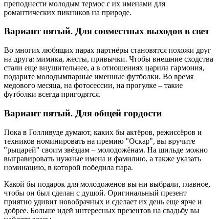
преподнести молодым термос с их именами для
романтических пикников на природе.
Вариант пятый. Для совместных выходов в свет
Во многих любящих парах партнёры становятся похожи друг
на друга: мимика, жесты, привычки. Чтобы внешние сходства
стали еще внушительнее, а в отношениях царила гармония,
подарите молодымпарные именные футболки. Во время
медового месяца, на фотосессии, на прогулке – такие
футболки всегда пригодятся.
Вариант пятый. Для общей гордости
Пока в Голливуде думают, каких бы актёров, режиссёров и
техников номинировать на премию "Оскар", вы вручите
"рыцарей" своим звёздам – молодожёнам. На шильде можно
выгравировать нужные имена и фамилию, а также указать
номинацию, в которой победила пара.
Какой бы подарок для молодоженов вы ни выбрали, главное,
чтобы он был сделан с душой. Оригинальный презент
приятно удивит новобрачных и сделает их день еще ярче и
добрее. Больше идей интересных презентов на свадьбу вы