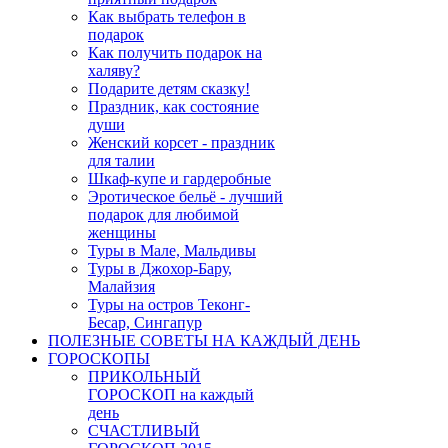
Как выбрать телефон в
подарок
Как получить подарок на
халяву?
Подарите детям сказку!
Праздник, как состояние
души
Женский корсет - праздник
для талии
Шкаф-купе и гардеробные
Эротическое бельё - лучший
подарок для любимой
женщины
Туры в Мале, Мальдивы
Туры в Джохор-Бару,
Малайзия
Туры на остров Теконг-
Бесар, Сингапур
ПОЛЕЗНЫЕ СОВЕТЫ НА КАЖДЫЙ ДЕНЬ
ГОРОСКОПЫ
ПРИКОЛЬНЫЙ
ГОРОСКОП на каждый
день
СЧАСТЛИВЫЙ