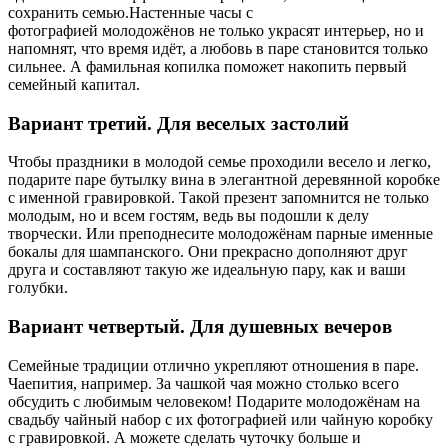
сохранить семью.Настенные часы с
фотографией молодожёнов не только украсят интерьер, но и
напомнят, что время идёт, а любовь в паре становится только
сильнее. А фамильная копилка поможет накопить первый
семейный капитал.
Вариант третий. Для веселых застолий
Чтобы праздники в молодой семье проходили весело и легко,
подарите паре бутылку вина в элегантной деревянной коробке
с именной гравировкой. Такой презент запомнится не только
молодым, но и всем гостям, ведь вы подошли к делу
творчески. Или преподнесите молодожёнам парные именные
бокалы для шампанского. Они прекрасно дополняют друг
друга и составляют такую же идеальную пару, как и ваши
голубки.
Вариант четвертый. Для душевных вечеров
Семейные традиции отлично укрепляют отношения в паре.
Чаепития, например. За чашкой чая можно столько всего
обсудить с любимым человеком! Подарите молодожёнам на
свадьбу чайный набор с их фотографией или чайную коробку
с гравировкой. А можете сделать чуточку больше и