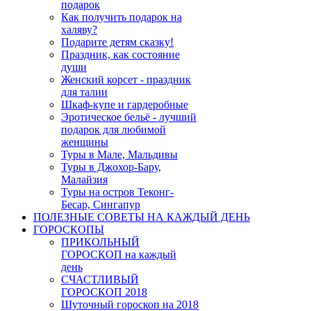
подарок
Как получить подарок на
халяву?
Подарите детям сказку!
Праздник, как состояние
души
Женский корсет - праздник
для талии
Шкаф-купе и гардеробные
Эротическое бельё - лучший
подарок для любимой
женщины
Туры в Мале, Мальдивы
Туры в Джохор-Бару,
Малайзия
Туры на остров Теконг-
Бесар, Сингапур
ПОЛЕЗНЫЕ СОВЕТЫ НА КАЖДЫЙ ДЕНЬ
ГОРОСКОПЫ
ПРИКОЛЬНЫЙ
ГОРОСКОП на каждый
день
СЧАСТЛИВЫЙ
ГОРОСКОП 2018
Шуточный гороскоп на 2018