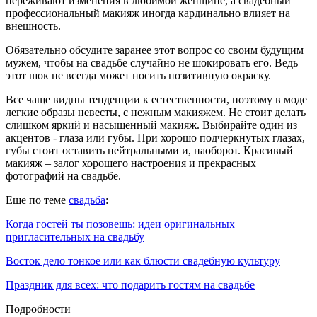
переживают изменения в любимой женщине, а свадебный
профессиональный макияж иногда кардинально влияет на
внешность.
Обязательно обсудите заранее этот вопрос со своим будущим
мужем, чтобы на свадьбе случайно не шокировать его. Ведь
этот шок не всегда может носить позитивную окраску.
Все чаще видны тенденции к естественности, поэтому в моде
легкие образы невесты, с нежным макияжем. Не стоит делать
слишком яркий и насыщенный макияж. Выбирайте один из
акцентов - глаза или губы. При хорошо подчеркнутых глазах,
губы стоит оставить нейтральными и, наоборот. Красивый
макияж – залог хорошего настроения и прекрасных
фотографий на свадьбе.
Еще по теме
свадьба
:
Когда гостей ты позовешь: идеи оригинальных
пригласительных на свадьбу
Восток дело тонкое или как блюсти свадебную культуру
Праздник для всех: что подарить гостям на свадьбе
Подробности