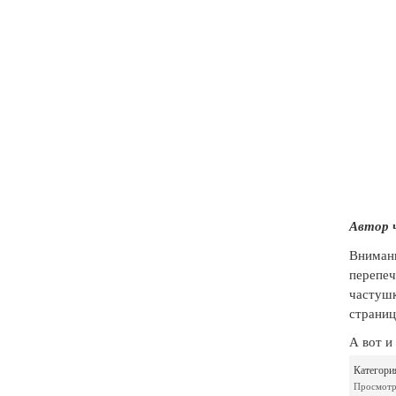
Автор 
Внимани
перепеч
частушк
страниц
А вот 
Категори
Просмотр