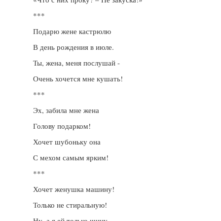
***
Подарю жене кастрюлю
В день рождения в июле.
Ты, жена, меня послушай -
Очень хочется мне кушать!
***
Эх, забила мне жена
Голову подарком!
Хочет шубоньку она
С мехом самым ярким!
***
Хочет женушка машину!
Только не стиральную!
Ну, а я ей только шину