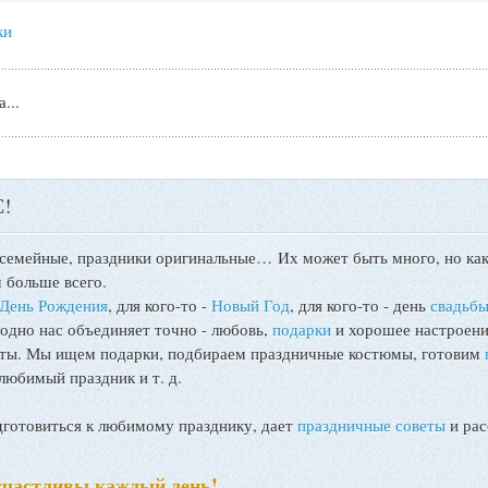
ки
...
!
 семейные, праздники оригинальные…
Их может быть много, но как
 больше всего.
День Рождения
, для кого-то -
Новый Год
, для кого-то - день
свадьб
 одно нас объединяет точно - любовь,
подарки
и хорошее настроени
поты. Мы ищем подарки, подбираем праздничные костюмы, готовим
любимый праздник и т. д.
товиться к любимому празднику, дает
праздничные советы
и рас
счастливы каждый день!