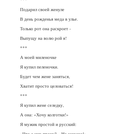
Подарил своей женуле
В день рожденья меда в улье.
Только рот она раскроет -
Выпущу на волю рой я!
***
А моей миленочке
Я купил пеленочки.
Будет чем жене заняться,
Хватит просто целоваться!
***
Я купил жене селедку,
А она: «Хочу колготки!»
Я мужик простой и русский:
«Что с них проку? – Не закуска!»