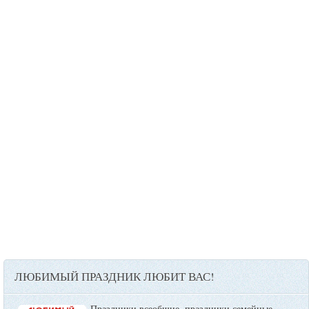
ЛЮБИМЫЙ ПРАЗДНИК ЛЮБИТ ВАС!
Праздники всеобщие, праздники семейные,