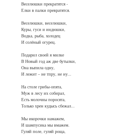
Веселюшки прекратятся -
Елки в палки превратятся.
Веселюшки, веселюшки,
Куры, гуси и индюшки,
Водка, рыба, холодец
И солёный огурец.
Подарил своей я милке
В Новый год аж две бутылки,
Она выпила одну,
И лежит – не тпру, не ну...
На столе грибы-опята,
Муж в лесу их собирал,
Есть молочны поросята,
Только хрен кудысь сбежал...
Мы икорочки намажем,
И шампусика мы вмажем.
Гуляй поле, гуляй роща,