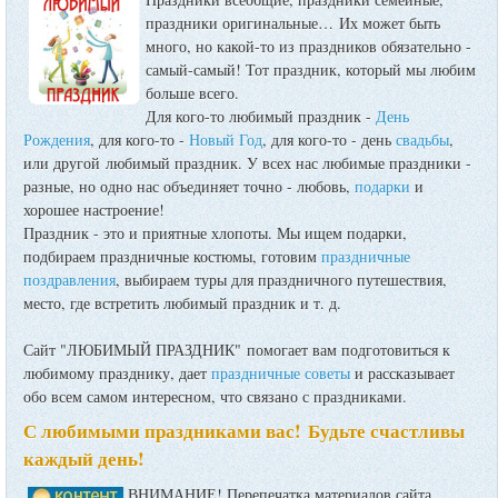
праздники оригинальные…
Их может быть
много, но какой-то из праздников обязательно -
самый-самый! Тот праздник, который мы любим
больше всего.
Для кого-то любимый праздник -
День
Рождения
, для кого-то -
Новый Год
, для кого-то - день
свадьбы
,
или другой любимый праздник. У всех нас любимые праздники -
разные, но одно нас объединяет точно - любовь,
подарки
и
хорошее настроение!
Праздник - это и приятные хлопоты. Мы ищем подарки,
подбираем праздничные костюмы, готовим
праздничные
поздравления
, выбираем туры для праздничного путешествия,
место, где встретить любимый праздник и т. д.
Сайт "ЛЮБИМЫЙ ПРАЗДНИК" помогает вам подготовиться к
любимому празднику, дает
праздничные советы
и рассказывает
обо всем самом интересном, что связано с праздниками.
С любимыми праздниками вас! Будьте счастливы
каждый день!
ВНИМАНИЕ! Перепечатка материалов сайта