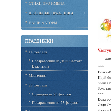
СТИХИ ПРО ИМЕНА
ШКОЛЬНЫЕ ПРАЗДНИКИ
НАШИ АВТОРЫ
ПРАЗДНИКИ
Частуш
14 февраля
авт
Поздравления на День Святого
Валентина
***
Вовка-В
Масленица
Идей бо
Умная г
23 февраля
Золотая
***
Сценарии на 23 февраля
Вова ро
Поздравления на 23 февраля
Дядя Ст
Даже к 