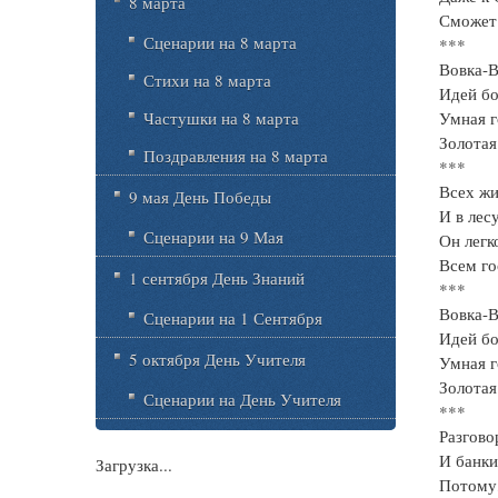
8 марта
Сможет
Сценарии на 8 марта
***
Вовка-В
Стихи на 8 марта
Идей бо
Частушки на 8 марта
Умная г
Золотая
Поздравления на 8 марта
***
Всех ж
9 мая День Победы
И в лесу
Сценарии на 9 Мая
Он легк
Всем го
1 сентября День Знаний
***
Вовка-В
Сценарии на 1 Сентября
Идей бо
5 октября День Учителя
Умная г
Золотая
Сценарии на День Учителя
***
Разгово
И банки
Загрузка...
Потому