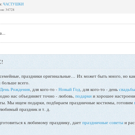
я:
ЧАСТУШКИ
ов: 34728
...
!
 семейные, праздники оригинальные…
Их может быть много, но как
 больше всего.
День Рождения
, для кого-то -
Новый Год
, для кого-то - день
свадьб
 одно нас объединяет точно - любовь,
подарки
и хорошее настроени
поты. Мы ищем подарки, подбираем праздничные костюмы, готовим
любимый праздник и т. д.
товиться к любимому празднику, дает
праздничные советы
и рас