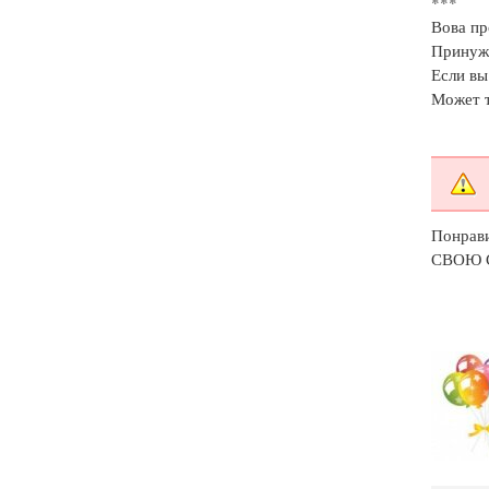
***
Вова пр
Принуж
Если вы
Может т
Понрав
СВОЮ 