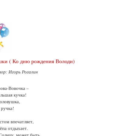
ки ( Ко дню рождения Володи)
ор: Игорь Рогалин
ова-Вовочка –
льшая кучка!
оловушка,
 ручка!
стом впечатляет,
ёпа отдыхает.
Солнцу, может быть,