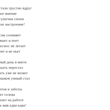
стало грустно вдруг
кое мнение
тушечки споем
ло настроение!
сни сочиняет
яшет и поет
космос не летает
рит и не пьет
лый день в инете
шать перестал
ать уже не может
лишком умный стал
нтов и заботы
ет голова
хнет на работе
 жив едва-едва!