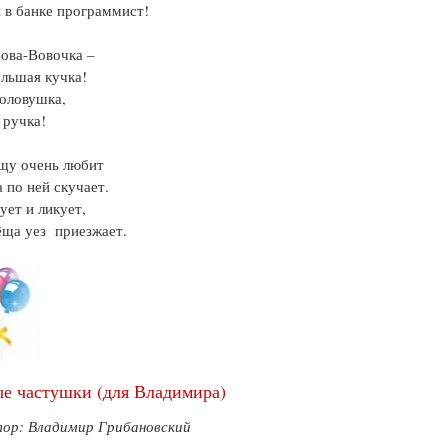
в банке программист!
ова-Вовочка –
льшая кучка!
оловушка,
 ручка!
щу очень любит
а по ней скучает.
ует и ликует,
ёща уез приезжает.
е частушки (для Владимира)
тор: Владимир Грибановский