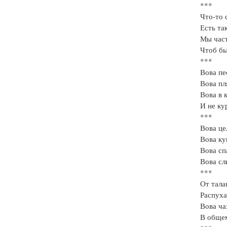
***
Что-то 
Есть та
Мы час
Чтоб бы
***
Вова пе
Вова пл
Вова в 
И не ку
***
Вова це
Вова ку
Вова сп
Вова с
***
От тала
Распуха
Вова ча
В общем