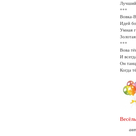
Лучший 
***
Вовка-В
Идей бо
Умная г
Золотая
***
Вова тё
И всегд
Он танц
Когда т
Весёлы
ав