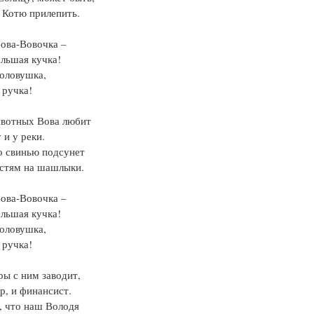
 Котю прилепить.
ова-Вовочка –
льшая кучка!
оловушка,
 ручка!
ивотных Вова любит
 и у реки.
о свинью подсунет
стям на шашлыки.
ова-Вовочка –
льшая кучка!
оловушка,
 ручка!
ры с ним заводит,
р, и финансист.
, что наш Володя