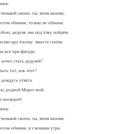
пев:
ченькой своею, ты, меня назови,
отом обними, только не обмани.
обою, дедуля, мы под ёлку пойдём,
есню про ёлочку вместе споём.
 все при фигуре.
, хочет стать дедулей?
ыть тот, иль этот?
е дождусь ответа.
ты, родной Мороз мой,
 поскорей!
пев:
ченькой своею, ты, меня назови.
отом обними, и слезинки утри.