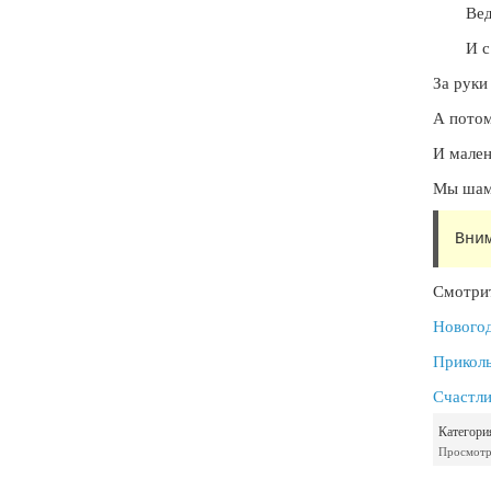
Вед
И с
За руки
А потом
И мален
Мы шамп
Вни
Смотрит
Новогод
Приколь
Счастли
Категори
Просмотр