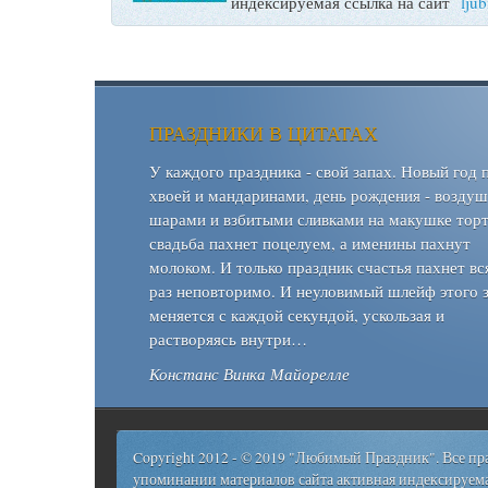
индексируемая ссылка на сайт
lju
ПРАЗДНИКИ В ЦИТАТАХ
У каждого праздника - свой запах. Новый год 
хвоей и мандаринами, день рождения - возду
шарами и взбитыми сливками на макушке торт
свадьба пахнет поцелуем, а именины пахнут
молоком. И только праздник счастья пахнет вс
раз неповторимо. И неуловимый шлейф этого 
меняется с каждой секундой, ускользая и
растворяясь внутри…
Констанс Винка Майорелле
Copyright 2012 - © 2019 "Любимый Праздник". Все п
упоминании материалов сайта активная индексируема