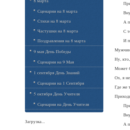
8 марта
При
Сценарии на 8 марта
Вну
Стихи на 8 марта
А п
Частушки на 8 марта
С т
И п
Поздравления на 8 марта
Мужчины
9 мая День Победы
Ну, кто
Сценарии на 9 Мая
Может б
1 сентября День Знаний
Ох, я н
Сценарии на 1 Сентября
Где же 
5 октября День Учителя
Приходи
Сценарии на День Учителя
При
Вну
Загрузка...
А п