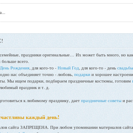
...
!
 семейные, праздники оригинальные…
Их может быть много, но как
 больше всего.
День Рождения
, для кого-то -
Новый Год
, для кого-то - день
свадьб
 одно нас объединяет точно - любовь,
подарки
и хорошее настроени
поты. Мы ищем подарки, подбираем праздничные костюмы, готовим
любимый праздник и т. д.
товиться к любимому празднику, дает
праздничные советы
и рас
счастливы каждый день!
ов сайта ЗАПРЕЩЕНА. При любом упоминании материалов сайта, 