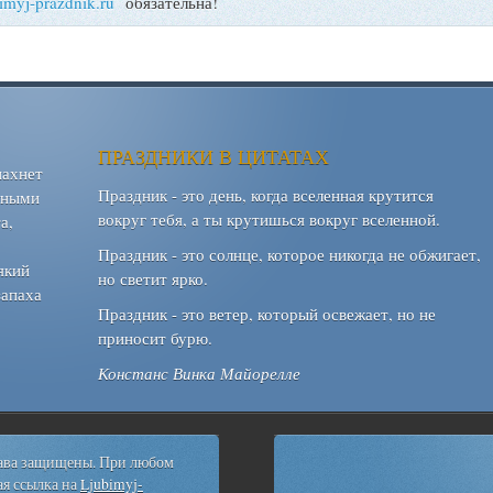
bimyj-prazdnik.ru
обязательна!
ПРАЗДНИКИ В ЦИТАТАХ
пахнет
Праздник - это день, когда вселенная крутится
шными
вокруг тебя, а ты крутишься вокруг вселенной.
а,
Праздник - это солнце, которое никогда не обжигает,
який
но светит ярко.
запаха
Праздник - это ветер, который освежает, но не
приносит бурю.
Констанс Винка Майорелле
рава защищены. При любом
я ссылка на
Ljubimyj-