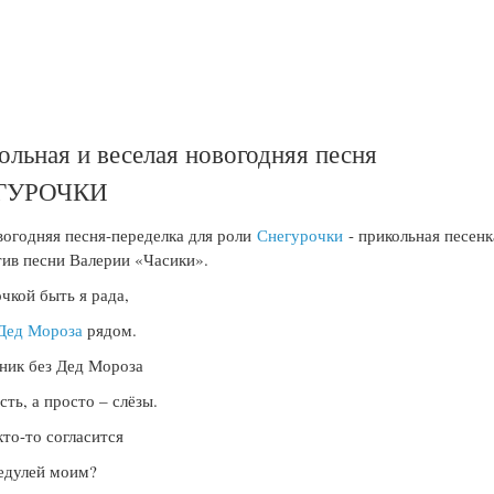
ольная и веселая новогодняя песня
ГУРОЧКИ
огодняя песня-переделка для роли
Снегурочки
- прикольная песенк
ив песни Валерии «Часики».
чкой быть я рада,
Дед Мороза
рядом.
ник без Дед Мороза
сть, а просто – слёзы.
то-то согласится
едулей моим?