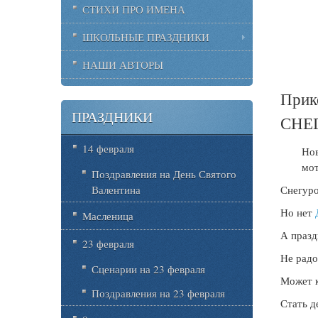
СТИХИ ПРО ИМЕНА
ШКОЛЬНЫЕ ПРАЗДНИКИ
НАШИ АВТОРЫ
Прик
ПРАЗДНИКИ
СНЕ
14 февраля
Нов
мот
Поздравления на День Святого
Снегуро
Валентина
Но нет
Масленица
А празд
23 февраля
Не радо
Сценарии на 23 февраля
Может к
Поздравления на 23 февраля
Стать д