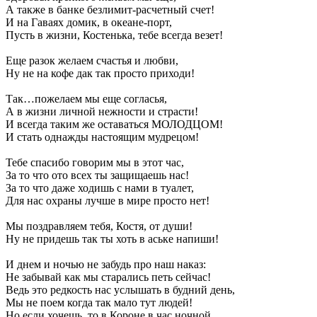
А также в банке безлимит-расчетный счет!
И на Гаваях домик, в океане-порт,
Пусть в жизни, Костенька, тебе всегда везет!
Еще разок желаем счастья и любви,
Ну не на кофе дак так просто приходи!
Так…пожелаем мы еще согласья,
А в жизни личной нежности и страсти!
И всегда таким же оставаться МОЛОДЦОМ!
И стать однажды настоящим мудрецом!
Тебе спасибо говорим мы в этот час,
За то что ото всех ты защищаешь нас!
За то что даже ходишь с нами в туалет,
Для нас охраны лучше в мире просто нет!
Мы поздравляем тебя, Костя, от души!
Ну не придешь так ты хоть в аське напиши!
И днем и ночью не забудь про наш наказ:
Не забывай как мы старались петь сейчас!
Ведь это редкость нас услышать в будний день,
Мы не поем когда так мало тут людей!
Но если хочешь, то в Короне в час ночной,