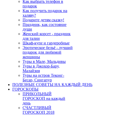
Как выбрать телефон в
подарок
Как получить подарок на
халяву?
Подарите детям сказку!
Праздник, как состояние
души
Женский корсет - праздник
для талии
Шкаф-купе и гардеробные
Эротическое бельё - лучший
подарок для любимой
женщины
Туры в Мале, Мальдивы
Туры в Джохор-Бару,
Малайзия
Туры на остров Теконг-
Бесар, Сингапур
ПОЛЕЗНЫЕ СОВЕТЫ НА КАЖДЫЙ ДЕНЬ
ГОРОСКОПЫ
ПРИКОЛЬНЫЙ
ГОРОСКОП на каждый
день
СЧАСТЛИВЫЙ
ГОРОСКОП 2018