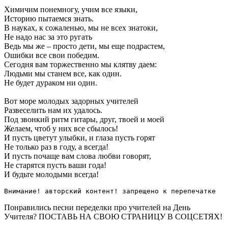
Химичим понемногу, учим все языки,
Историю пытаемся знать.
В науках, к сожаленью, мы не всех знатоки,
Не надо нас за это ругать
Ведь мы же – просто дети, мы еще подрастем,
Ошибки все свои победим.
Сегодня вам торжественно мы клятву даем:
Людьми мы станем все, как один.
Не будет дураком ни один.
Вот море молодых задорных учителей
Развеселить нам их удалось.
Под звонкий ритм гитары, друг, твоей и моей
Желаем, чтоб у них все сбылось!
И пусть цветут улыбки, и глаза пусть горят
Не только раз в году, а всегда!
И пусть почаще вам слова любви говорят,
Не старятся пусть ваши года!
И будьте молодыми всегда!
Внимание! авторский контент! запрещено к перепечатке
Понравились песни переделки про учителей на День
Учителя? ПОСТАВЬ НА СВОЮ СТРАНИЦУ В СОЦСЕТЯХ!