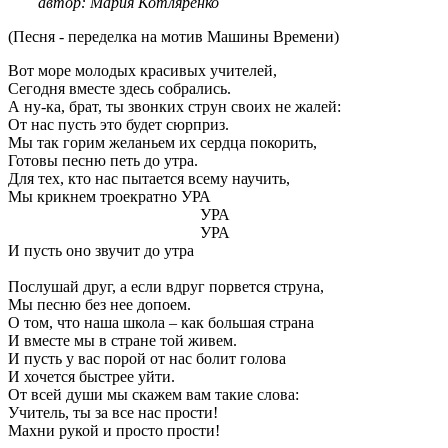
автор: Мария Котляренко
(Песня - переделка на мотив Машины Времени)
Вот море молодых красивых учителей,
Сегодня вместе здесь собрались.
А ну-ка, брат, ты звонких струн своих не жалей:
От нас пусть это будет сюрприз.
Мы так горим желаньем их сердца покорить,
Готовы песню петь до утра.
Для тех, кто нас пытается всему научить,
Мы крикнем троекратно УРА
УРА
УРА
И пусть оно звучит до утра
Послушай друг, а если вдруг порвется струна,
Мы песню без нее допоем.
О том, что наша школа – как большая страна
И вместе мы в стране той живем.
И пусть у вас порой от нас болит голова
И хочется быстрее уйти.
От всей души мы скажем вам такие слова:
Учитель, ты за все нас прости!
Махни рукой и просто прости!