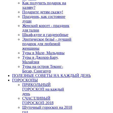
Как получить подарок на
халяву?
Подарите детям сказку!
Праздник, как состояние
души
Женский корсет - праздник
для талии
Шкаф-купе и гардеробные
Эротическое бельё - лучший
подарок для любимой
женщины
Туры в Мале, Мальдивы
Туры в Джохор-Бару,
Малайзия
Туры на остров Теконг-
Бесар, Сингапур
ПОЛЕЗНЫЕ СОВЕТЫ НА КАЖДЫЙ ДЕНЬ
ГОРОСКОПЫ
ПРИКОЛЬНЫЙ
ГОРОСКОП на каждый
день
СЧАСТЛИВЫЙ
ГОРОСКОП 2018
Шуточный гороскоп на 2018
год