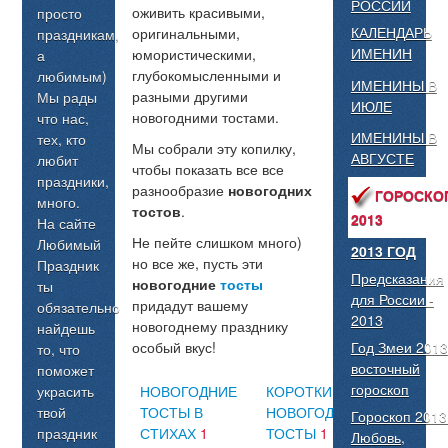
РОССИИ
оживить красивыми,
просто
КАЛЕНДАРЬ
оригинальными,
праздникам,
ИМЕНИН
юмористическими,
а
глубокомысленными и
любимым)
ИМЕНИНЫ В
разными другими
Мы рады
ИЮЛЕ
новогодними тостами.
что нас,
ИМЕНИНЫ В
тех, кто
Мы собрали эту копилку,
АВГУСТЕ
любит
чтобы показать все все
праздники,
разнообразие
новогодних
ГОРОСКО
много.
тостов
.
2013
На сайте
Не пейте слишком много)
Любимый
2013 ГОД
но все же, пусть эти
Праздник
Предсказания
новогодние
тосты
ты
для России -
придадут вашему
обязательно
2013
новогоднему празднику
найдешь
Год Змеи 2013
особый вкус!
то, что
восточный
поможет
гороскоп
украсить
НОВОГОДНИЕ
КОРОТКИЕ
твой
ТОСТЫ В
НОВОГОДНИЕ
Гороскоп 2013
праздник
СТИХАХ
1
ТОСТЫ
1
Любовь,