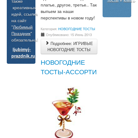
также
платье, другое, третье.. Так
креативных
выпьем за наши
идей, ссылка
перспективы в новом году!
на сайт
"
Любимый
Категория:
НОВОГОДНИЕ ТОСТЫ
Праздник
"
Опубликовано: 15 Июнь 2013
обязательна!
Подробнее: ИГРИВЫЕ
ljubimyj-
НОВОГОДНИЕ ТОСТЫ
prazdnik.ru
НОВОГОДНИЕ
ТОСТЫ-АССОРТИ