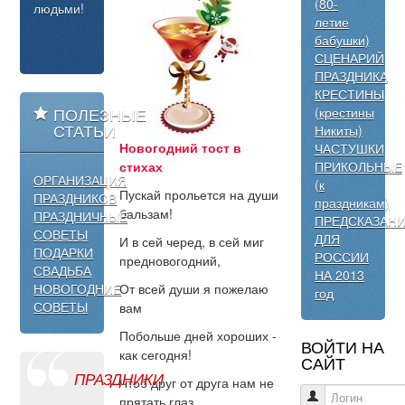
(80-
людьми!
летие
бабушки)
СЦЕНАРИЙ
ПРАЗДНИКА
КРЕСТИНЫ
ПОЛЕЗНЫЕ
(крестины
СТАТЬИ
Никиты)
Новогодний тост в
ЧАСТУШКИ
ПРИКОЛЬНЫЕ
стихах
ОРГАНИЗАЦИЯ
(к
Пускай прольется на души
ПРАЗДНИКОВ
праздникам)
бальзам!
ПРАЗДНИЧНЫЕ
ПРЕДСКАЗАН
СОВЕТЫ
ДЛЯ
И в сей черед, в сей миг
ПОДАРКИ
РОССИИ
предновогодний,
СВАДЬБА
НА 2013
НОВОГОДНИЕ
От всей души я пожелаю
год
СОВЕТЫ
вам
Побольше дней хороших -
ВОЙТИ НА
как сегодня!
САЙТ
ПРАЗДНИКИ
Чтоб друг от друга нам не
Логин
прятать глаз,