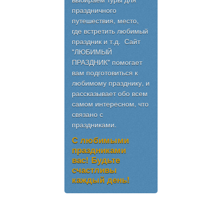
праздничного
путешествия, место,
где встретить любимый
праздник и т.д. Сайт
"ЛЮБИМЫЙ
ПРАЗДНИК" помогает
вам подготовиться к
любимому празднику, и
рассказывает обо всем
самом интересном, что
связано с
праздниками.
С любимыми
праздниками
вас! Будьте
счастливы
каждый день!