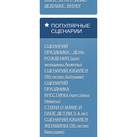
ДЕДУШКЕ, ВНУКУ
ПОПУЛЯРНЫЕ
СЦЕНАРИИ
СЦЕНАРИЙ
ПРАЗДНИКА - ДЕНЬ
РОЖДЕНИЯ (для
женщины Анжелы)
СЦЕНАРИЙ ЮБИЛЕЯ
(80-летие бабушки)
СЦЕНАРИЙ
ПРАЗДНИКА
КРЕСТИНЫ (крестины
Никиты)
СТИХИ О МАМЕ И
ПАПЕ ДЕТЯМ 3-4 лет
СЦЕНАРИЙ ЮБИЛЕЯ
ЖЕНЩИНЫ (30-летие
Виктории)