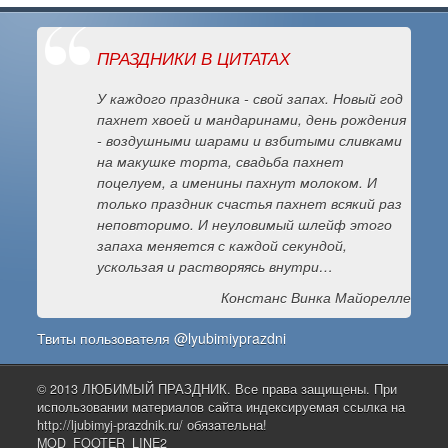
ПРАЗДНИКИ В ЦИТАТАХ
У каждого праздника - свой запах. Новый год
пахнет хвоей и мандаринами, день рождения
- воздушными шарами и взбитыми сливками
на макушке торта, свадьба пахнет
поцелуем, а именины пахнут молоком. И
только праздник счастья пахнет всякий раз
неповторимо. И неуловимый шлейф этого
запаха меняется с каждой секундой,
ускользая и растворяясь внутри…
Констанс Винка Майорелле
Твиты пользователя @lyubimiyprazdni
© 2013 ЛЮБИМЫЙ ПРАЗДНИК. Все права защищены. При
использовании материалов сайта индексируемая ссылка на
http://ljubimyj-prazdnik.ru/ обязательна!
MOD_FOOTER_LINE2