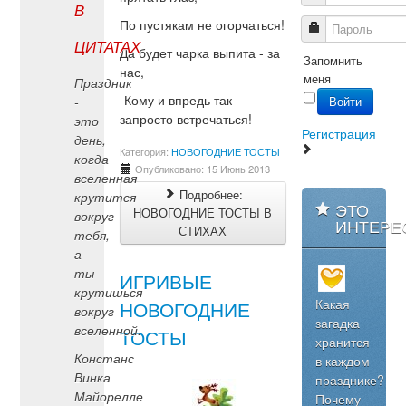
В
По пустякам не огорчаться!
Пароль
ЦИТАТАХ
Да будет чарка выпита - за
Запомнить
нас,
меня
Праздник
-Кому и впредь так
Войти
-
запросто встречаться!
это
Регистрация
день,
Категория:
НОВОГОДНИЕ ТОСТЫ
когда
Опубликовано: 15 Июнь 2013
вселенная
Подробнее:
крутится
ЭТО
НОВОГОДНИЕ ТОСТЫ В
вокруг
ИНТЕРЕ
СТИХАХ
тебя,
а
ты
ИГРИВЫЕ
крутишься
Какая
НОВОГОДНИЕ
вокруг
загадка
вселенной.
ТОСТЫ
хранится
Констанс
в каждом
Винка
празднике?
Майорелле
Почему