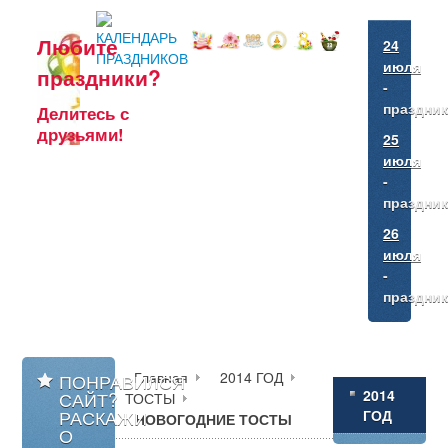
Любите
24
июля
праздники?
-
праздни
Делитесь
с
друзьями!
25
июля
-
праздни
26
июля
-
праздни
Главная
2014 ГОД
ПОНРАВИЛСЯ
2014
САЙТ?
ТОСТЫ
РАСКАЖИ
ГОД
НОВОГОДНИЕ ТОСТЫ
О