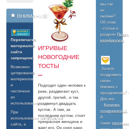
мы так
их
ВНИМАНИЕ!
любим?
Об этом
- статьи в
разделе
Празд
Перепечатка
калейдоскоп
.
материалов
ИГРИВЫЕ
сайта
НОВОГОДНИЕ
запрещена!
ТОСТЫ
Возможно
Хотите
цитирование
поздравить
***
материалов
своих
и
Подходит один человек к
близких с
частичное
реке, раздвигает куст,
праздниками?
их
другой, третий.. и так
Для вас
использование.
раздвинул двадцать
-
Копилка
кустов.. А там, за
поздравлений
.
При
последним кустом, стоит
А
использовании материалов
прекрасная женщина и
также
праздни
сайта, а
ждет его. Он снял одно
тосты
и
юмор
.