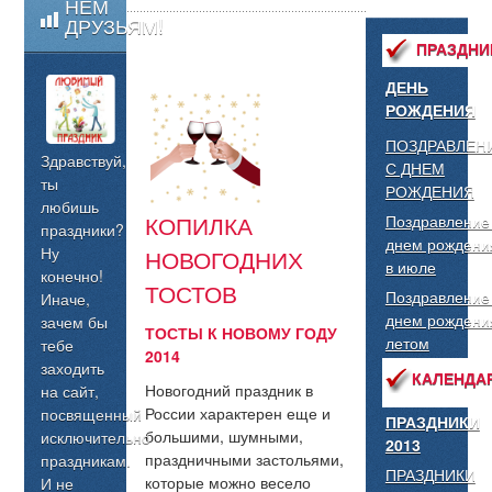
НЕМ
ДРУЗЬЯМ!
ПРАЗДНИ
ДЕНЬ
РОЖДЕНИЯ
ПОЗДРАВЛЕН
Здравствуй,
С ДНЕМ
ты
РОЖДЕНИЯ
любишь
КОПИЛКА
Поздравление
праздники?
днем рождени
Ну
НОВОГОДНИХ
в июле
конечно!
ТОСТОВ
Поздравление
Иначе,
днем рождени
зачем бы
ТОСТЫ К НОВОМУ ГОДУ
летом
тебе
2014
заходить
КАЛЕНДА
Новогодний праздник в
на сайт,
России характерен еще и
посвященный
ПРАЗДНИКИ
большими, шумными,
исключительно
2013
праздничными застольями,
праздникам.
ПРАЗДНИКИ
которые можно весело
И не