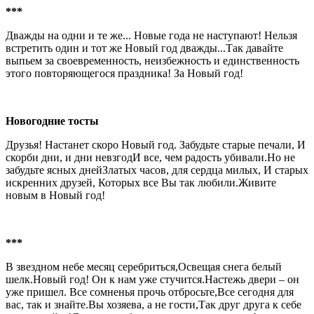
***
Дважды на одни и те же... Новые года не наступают! Нельзя
встретить один и тот же Новый год дважды...Так давайте
выпьем за своевременность, неизбежность и единственность
этого повторяющегося праздника! За Новый год!
Новогодние тосты
Друзья! Настанет скоро Новый год. Забудьте старые печали, И
скорби дни, и дни невзгодИ все, чем радость убивали.Но не
забудьте ясных днейЗлатых часов, для сердца милых, И старых
искренних друзей, Которых все Вы так любили.Живите
новым в Новый год!
***
В звездном небе месяц серебриться,Освещая снега белый
шелк.Новый год! Он к нам уже стучится.Настежь двери – он
уже пришел. Все сомненья прочь отбросьте,Все сегодня для
вас, так и знайте.Вы хозяева, а не гости,Так друг друга к себе