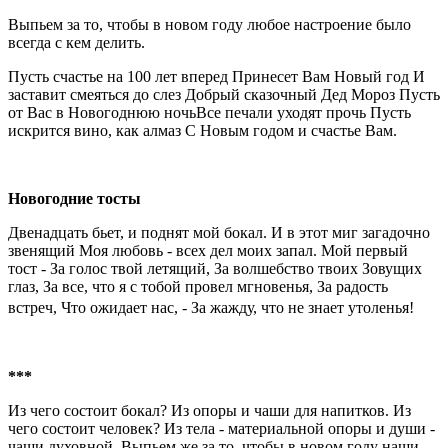
Выпьем за то, чтобы в новом году любое настроение было
всегда с кем делить.
Пусть счастье на 100 лет вперед Принесет Вам Hовый год И
заставит смеяться до слез Добрый сказочный Дед Мороз Пусть
от Вас в Hовогоднюю ночьВсе печали уходят прочь Пусть
искрится вино, как алмаз С Hовым годом и счастье Вам.
Новогодние тосты
Двенадцать бьет, и поднят мой бокал. И в этот миг загадочно
звенящий Моя любовь - всех дел моих запал. Мой первый
тост - За голос твой летящий, За волшебство твоих Зовущих
глаз, За все, что я с тобой провел мгновенья, За радость
встреч, Что ожидает нас, - За жажду, что не знает утоленья!
***
Из чего состоит бокал? Из опоры и чаши для напитков. Из
чего состоит человек? Из тела - материальной опоры и души -
чаши духовной. Выпьем же за то, чтобы в новом году наши