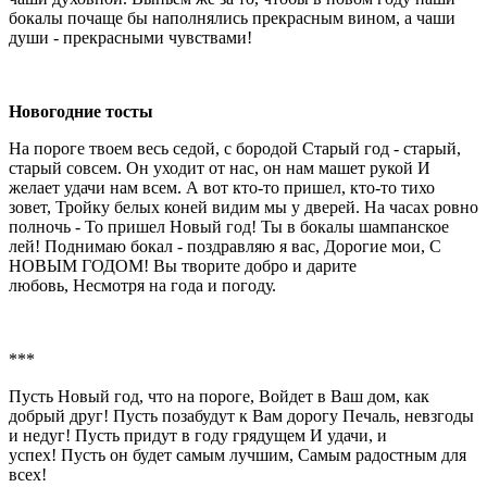
бокалы почаще бы наполнялись прекрасным вином, а чаши
души - прекрасными чувствами!
Новогодние тосты
Hа пороге твоем веcь седой, с бородой Старый год - старый,
старый совсем. Он уходит от нас, он нам машет рукой И
желает удачи нам всем. А вот кто-то пришел, кто-то тихо
зовет, Тройку белых коней видим мы у дверей. Hа часах ровно
полночь - То пришел Hовый год! Ты в бокалы шампанское
лей! Поднимаю бокал - поздравляю я вас, Дорогие мои, С
HОВЫМ ГОДОМ! Вы творите добро и дарите
любовь, Hесмотря на года и погоду.
***
Пусть Новый год, что на пороге, Войдет в Ваш дом, как
добрый друг! Пусть позабудут к Вам дорогу Печаль, невзгоды
и недуг! Пусть придут в году грядущем И удачи, и
успех! Пусть он будет самым лучшим, Самым радостным для
всех!