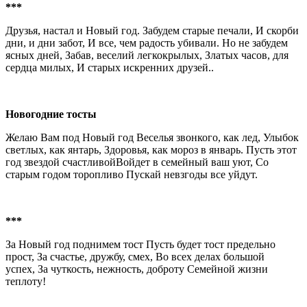
***
Друзья, настал и Hовый год. Забудем старые печали, И скорби
дни, и дни забот, И все, чем радость убивали. Hо не забудем
ясных дней, Забав, веселий легкокрылых, Златых часов, для
сердца милых, И старых искренних друзей..
Новогодние тосты
Желаю Вам под Новый год Веселья звонкого, как лед, Улыбок
светлых, как янтaрь, Здоровья, как мороз в январь. Пусть этот
год звездой счастливойВойдет в семейный ваш уют, Со
старым годом торопливо Пускай невзгоды все уйдут.
***
За Новый год поднимем тост Пусть будет тост предельно
прост, За счастье, дружбу, смех, Во всех делах большой
успех, За чуткость, нежность, доброту Семейной жизни
теплоту!