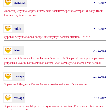
наталья
05.12.2012
Дорогой Дедушка Мороз, я хочу себе новый телефон смарттфон. И хочу чтобы
Новый год! был хороший.
tahja
05.12.2012
дорогой дедушка мороз подари мне ноутбук заранее спасибо:-******
irina
04.12.2012
ya hochu chtob komne i k rbenku vernulsya nash oboltus papa kotoriy poshe po svoey
gluposti na levo.mi hotim chtob on osoznal vse i vernulsya.no snachala vse osoznal
тамара
02.12.2012
Здравствуй Дедушка Мороз ! я хочу чтобы всё у всех была хорошо.
тамара
02.12.2012
Здравствуй дедушка Мороз! я хочу пожалуста ноутбук ,И я хочу чтобы Новый