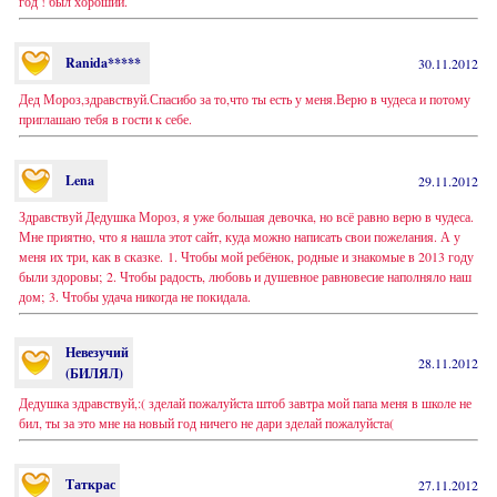
год ! был хороший.
Ranida*****
30.11.2012
Дед Мороз,здравствуй.Спасибо за то,что ты есть у меня.Верю в чудеса и потому
приглашаю тебя в гости к себе.
Lena
29.11.2012
Здравствуй Дедушка Мороз, я уже большая девочка, но всё равно верю в чудеса.
Мне приятно, что я нашла этот сайт, куда можно написать свои пожелания. А у
меня их три, как в сказке. 1. Чтобы мой ребёнок, родные и знакомые в 2013 году
были здоровы; 2. Чтобы радость, любовь и душевное равновесие наполняло наш
дом; 3. Чтобы удача никогда не покидала.
Невезучий
28.11.2012
(БИЛЯЛ)
Дедушка здравствуй,:( зделай пожалуйста штоб завтра мой папа меня в школе не
бил, ты за это мне на новый год ничего не дари зделай пожалуйста(
Таткрас
27.11.2012