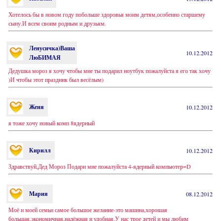
Хотелось бы в новом году побольше здоровья моим детям,особенно старшему
сыну.И всем своим родным и друзьям.
Ленусичка)Ваша
10.12.2012
ЛюБИМАЯ
Дедушка мороз я хочу чтобы мне ты подарил ноутбук пожалуйста я его так хочу
)И чтобы этот праздник был весёлым)
Женя
10.12.2012
я тоже хочу новый комп 8ядерный
Кирилл
10.12.2012
Здравствуй,Дед Мороз Подари мне пожалуйста 4-ядерный компьютер=D
Мария
08.12.2012
Моё и моей семьи самое большое желание-это машина,хорошая
большая,экономичная,надёжная и удобная.У нас трое детей и мы любим