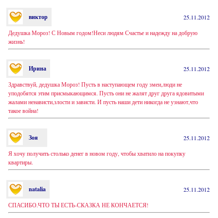
виктор
25.11.2012
Дедушка Мороз! С Новым годом!Неси людям Счастье и надежду на добрую
жизнь!
Ирина
25.11.2012
Здравствуй, дедушка Мороз! Пусть в наступающем году змеи,люди не
уподобятся этим присмыкающимся. Пусть они не жалят друг друга ядовитыми
жалами ненависти,злости и зависти. И пусть наши дети никогда не узнают,что
такое война!
Зоя
25.11.2012
Я хочу получить столько денег в новом году, чтобы хватило на покупку
квартиры.
natalia
25.11.2012
СПАСИБО.ЧТО ТЫ ЕСТЬ-СКАЗКА НЕ КОНЧАЕТСЯ!