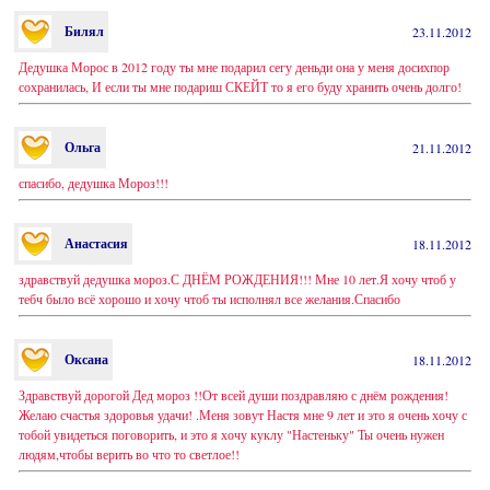
Билял
23.11.2012
Дедушка Морос в 2012 году ты мне подарил сегу деньди она у меня досихпор
сохранилась, И если ты мне подариш СКЕЙТ то я его буду хранить очень долго!
Ольга
21.11.2012
спасибо, дедушка Мороз!!!
Анастасия
18.11.2012
здравствуй дедушка мороз.С ДНЁМ РОЖДЕНИЯ!!! Мне 10 лет.Я хочу чтоб у
тебч было всё хорошо и хочу чтоб ты исполнял все желания.Спасибо
Оксана
18.11.2012
Здравствуй дорогой Дед мороз !!От всей души поздравляю с днём рождения!
Желаю счастья здоровья удачи! .Меня зовут Настя мне 9 лет и это я очень хочу с
тобой увидеться поговорить, и это я хочу куклу "Настеньку" Ты очень нужен
людям,чтобы верить во что то светлое!!