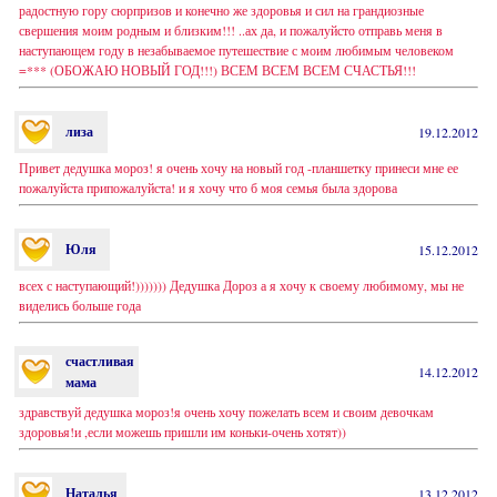
радостную гору сюрпризов и конечно же здоровья и сил на грандиозные
свершения моим родным и близким!!! ..ах да, и пожалуйсто отправь меня в
наступающем году в незабываемое путешествие с моим любимым человеком
=*** (ОБОЖАЮ НОВЫЙ ГОД!!!) ВСЕМ ВСЕМ ВСЕМ СЧАСТЬЯ!!!
лиза
19.12.2012
Привет дедушка мороз! я очень хочу на новый год -планшетку принеси мне ее
пожалуйста припожалуйста! и я хочу что б моя семья была здорова
Юля
15.12.2012
всех с наступающий!))))))) Дедушка Дороз а я хочу к своему любимому, мы не
виделись больше года
счастливая
14.12.2012
мама
здравствуй дедушка мороз!я очень хочу пожелать всем и своим девочкам
здоровья!и ,если можешь пришли им коньки-очень хотят))
Наталья
13.12.2012