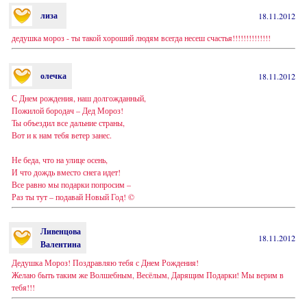
лиза
18.11.2012
дедушка мороз - ты такой хороший людям всегда несеш счастья!!!!!!!!!!!!!!
олечка
18.11.2012
С Днем рождения, наш долгожданный,
Пожилой бородач – Дед Мороз!
Ты объездил все дальние страны,
Вот и к нам тебя ветер занес.
Не беда, что на улице осень,
И что дождь вместо снега идет!
Все равно мы подарки попросим –
Раз ты тут – подавай Новый Год! ©
Ливенцова
18.11.2012
Валентина
Дедушка Мороз! Поздравляю тебя с Днем Рождения!
Желаю быть таким же Волшебным, Весёлым, Дарящим Подарки! Мы верим в
тебя!!!