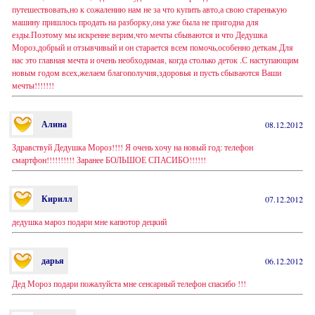
путешествовать,но к сожалению нам не за что купить авто,а свою старенькую
машину пришлось продать на разборку,она уже была не пригодна для
езды.Поэтому мы искренне верим,что мечты сбываются и что Дедушка
Мороз,добрый и отзывчивый и он старается всем помочь,особенно деткам.Для
нас это главная мечта и очень необходимая, когда столько деток .С наступающим
новым годом всех,желаем благополучия,здоровья и пусть сбываются Ваши
мечты!!!!!!!
Алина
08.12.2012
Здравствуй Дедушка Мороз!!!! Я очень хочу на новый год: телефон
смартфон!!!!!!!!!! Заранее БОЛЬШОЕ СПАСИБО!!!!!!
Кирилл
07.12.2012
дедушка мароз подари мне капютор децкий
дарья
06.12.2012
Дед Мороз подари пожалуйста мне сенсарный телефон спасибо !!!