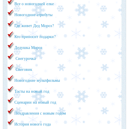
Все о новогодней елке
Новогодние атрибуты
Где живет Дед Мороз?
Кто приносит подарки?
Дедушка Мороз
Снегурочка
Снеговик
Новогодние мультфильмы
Тосты на новый год
Сценарии на новый год
Поздравления с новым годом
История нового года