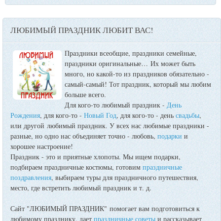
ЛЮБИМЫЙ ПРАЗДНИК ЛЮБИТ ВАС!
Праздники всеобщие, праздники семейные,
праздники оригинальные…
Их может быть
много, но какой-то из праздников обязательно -
самый-самый! Тот праздник, который мы любим
больше всего.
Для кого-то любимый праздник -
День
Рождения
, для кого-то -
Новый Год
, для кого-то - день
свадьбы
,
или другой любимый праздник. У всех нас любимые праздники -
разные, но одно нас объединяет точно - любовь,
подарки
и
хорошее настроение!
Праздник - это и приятные хлопоты. Мы ищем подарки,
подбираем праздничные костюмы, готовим
праздничные
поздравления
, выбираем туры для праздничного путешествия,
место, где встретить любимый праздник и т. д.
Сайт "ЛЮБИМЫЙ ПРАЗДНИК" помогает вам подготовиться к
любимому празднику, дает
праздничные советы
и рассказывает