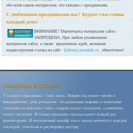
обо всем самом интересном, что связано с праздниками.
С любимыми праздниками вас! Будьте счастливы
каждый день!
ВНИМАНИЕ! Перепечатка материалов сайта
ЗАПРЕЩЕНА. При любом упоминании
материалов сайта, а также креативных идей, активная
индексируемая ссылка на сайт
ljubimyj-prazdnik.ru
обязательна!
ПРАЗДНИКИ В ЦИТАТАХ
У каждого праздника - свой запах. Новый год пахнет хвоей и
мандаринами, день рождения - воздушными шарами и взбитыми
сливками на макушке торта, свадьба пахнет поцелуем, а именины
пахнут молоком. И только праздник счастья пахнет всякий раз
неповторимо. И неуловимый шлейф этого запаха меняется с каждой
секундой, ускользая и растворяясь внутри…