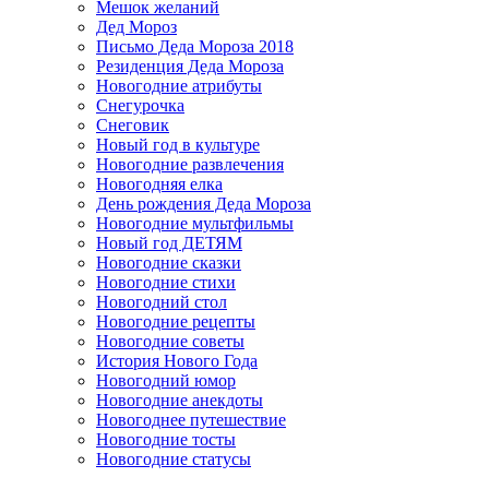
Мешок желаний
Дед Мороз
Письмо Деда Мороза 2018
Резиденция Деда Мороза
Новогодние атрибуты
Снегурочка
Снеговик
Новый год в культуре
Новогодние развлечения
Новогодняя елка
День рождения Деда Мороза
Новогодние мультфильмы
Новый год ДЕТЯМ
Новогодние сказки
Новогодние стихи
Новогодний стол
Новогодние рецепты
Новогодние советы
История Нового Года
Новогодний юмор
Новогодние анекдоты
Новогоднее путешествие
Новогодние тосты
Новогодние статусы