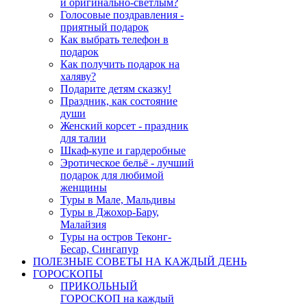
и оригинально-светлым?
Голосовые поздравления -
приятный подарок
Как выбрать телефон в
подарок
Как получить подарок на
халяву?
Подарите детям сказку!
Праздник, как состояние
души
Женский корсет - праздник
для талии
Шкаф-купе и гардеробные
Эротическое бельё - лучший
подарок для любимой
женщины
Туры в Мале, Мальдивы
Туры в Джохор-Бару,
Малайзия
Туры на остров Теконг-
Бесар, Сингапур
ПОЛЕЗНЫЕ СОВЕТЫ НА КАЖДЫЙ ДЕНЬ
ГОРОСКОПЫ
ПРИКОЛЬНЫЙ
ГОРОСКОП на каждый