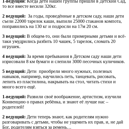
1-ведущий
: Когда дети нашей группы пришли в Детский Сад,
то все вместе весили 320кг.
2 ведущий:
За годы, проведённые в детском саду, наши дети
съели 22000 тарелок каши, выпили 25000 стаканов компота,
поправились на 130 кг и подросли на 17м 20 см.
3 ведущий:
В общем-то, они были примерными детьми и всё-
таки умудрились разбить 10 чашек, 5 тарелок, сломать 20
игрушек.
4 ведущий:
За время пребывания в Детском саду наши дети
изрисовали 8 км бумаги и слепили 3000 песочных куличиков.
5 ведущий:
Дети приобрели много нужных, полезных
навыков, например, научились петь, танцевать, рисовать,
лепить из пластилина, накрывать на стол, читать стихи и
много всего ещё.
1-ведущий:
Развили своё воображение, артистизм, изучили
Конвенцию о правах ребёнка, и знают её лучше нас –
родителей!
2 ведущий:
Дети теперь знают, как родителям нужно
разговаривать с детьми, чтобы не ущемить их прав, и, не дай
Бог, родителям взяться за ремень…