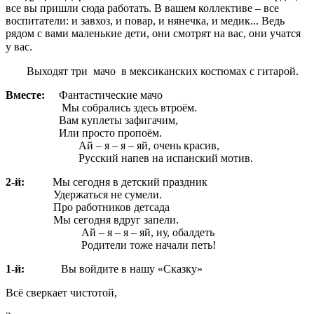
все вы пришли сюда работать. В вашем коллективе – все
воспитатели: и завхоз, и повар, и нянечка, и медик... Ведь
рядом с вами маленькие дети, они смотрят на вас, они учатся
у вас.
Выходят три мачо в мексиканских костюмах с гитарой.
Вместе:
Фантастические мачо
Мы собрались здесь втроём.
Вам куплеты зафигачим,
Или просто пропоём.
Ай – я – я – яй, очень красив,
Русский напев на испанский мотив.
2-й:
Мы сегодня в детский праздник
Удержаться не сумели.
Про работников детсада
Мы сегодня вдруг запели.
Ай – я – я – яй, ну, обалдеть
Родители тоже начали петь!
1-й:
Вы войдите в нашу «Сказку»
Всё сверкает чистотой,