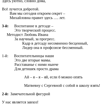
Здесь уютно, словно дома,
Всё лучится добротой.
Вам мы сегодня откроем секрет –
Михайловна правит здесь …. лет.
3-й:
Воспитание в детсаде –
Это творческий процесс.
Методист Любовь Ивана
За научный, за прогресс.
Кадр в детсаду несомненно бесценный,
Лидер она в профсоюзе бессменный.
1-й: Воспитательницы наши
Это две вторые мамы.
Расставанье с ними нынче
Для детишек просто драма
Ай – я – я – яй, если б можно опять
Матвевну с Сергевной с собой в школу взять!
2-й:
Замечательной фигурой
У нас является завхоз!