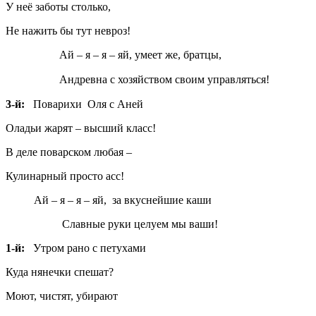
У неё заботы столько,
Не нажить бы тут невроз!
Ай – я – я – яй, умеет же, братцы,
Андревна с хозяйством своим управляться!
3-й:
Поварихи Оля с Аней
Оладьи жарят – высший класс!
В деле поварском любая –
Кулинарный просто асс!
Ай – я – я – яй, за вкуснейшие каши
Славные руки целуем мы ваши!
1-й:
Утром рано с петухами
Куда нянечки спешат?
Моют, чистят, убирают