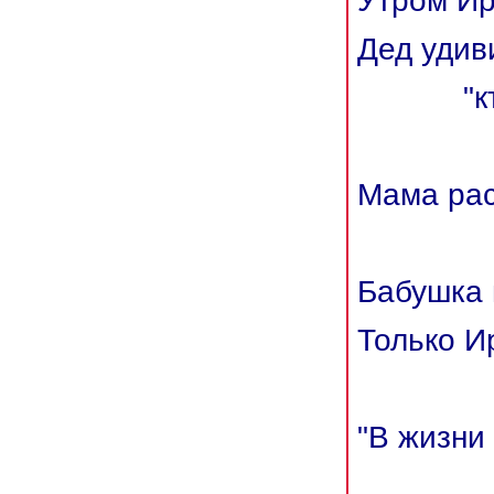
Утром Ир
Дед удив
"кто э
Мама рас
папа 
Бабушка 
Только И
от с
"В жизни
лучше