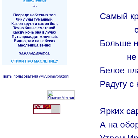
о Масленице
***
Самый к
Посреди небесных тел
Лик луны туманный,
Как он кругл и как он бел,
самый
Точно блин с сметаной.
Кажду ночь она в лучах
Путь проходит млечный.
Больше 
Видно, там на небесах
Масленица вечно!
(М.Ю Лермонтов)
не пол
СТИХИ ПРО МАСЛЕНИЦУ
Белое пл
Твиты пользователя @lyubimiyprazdni
Радугу с 
Ярких са
А на обор