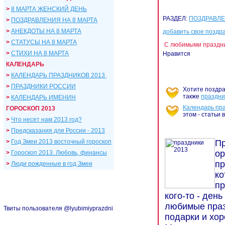
>
8 МАРТА ЖЕНСКИЙ ДЕНЬ
РАЗДЕЛ:
ПОЗДРАВЛЕ
>
ПОЗДРАВЛЕНИЯ НА 8 МАРТА
>
АНЕКДОТЫ НА 8 МАРТА
добавить свое поздр
>
СТАТУСЫ НА 8 МАРТА
С любимыми праздник
>
СТИХИ НА 8 МАРТА
Нравится
КАЛЕНДАРЬ
>
КАЛЕНДАРЬ ПРАЗДНИКОВ 2013
>
ПРАЗДНИКИ РОССИИ
Хотите поздра
также
праздни
>
КАЛЕНДАРЬ ИМЕНИН
Календарь пр
ГОРОСКОП 2013
этом - статьи 
>
Что несет нам 2013 год?
>
Предсказания для России - 2013
>
Год Змеи 2013 восточный гороскоп
Пр
ор
>
Гороскоп 2013. Любовь, финансы
пр
>
Люди р
ожденные в год Змеи
ко
пр
кого-то - ден
любимые празд
Твиты пользователя @lyubimiyprazdni
подарки и хор