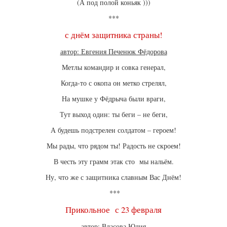
(А под полой коньяк )))
***
с днём защитника страны!
автор: Евгения Печенюк Фёдорова
Метлы командир и совка генерал,
Когда-то с окопа он метко стрелял,
На мушке у Фёдрыча были враги,
Тут выход один: ты беги – не беги,
А будешь подстрелен солдатом – героем!
Мы рады, что рядом ты! Радость не скроем!
В честь эту грамм этак сто мы нальём.
Ну, что же с защитника славным Вас Днём!
***
Прикольное с 23 февраля
автор: Власова Юлия