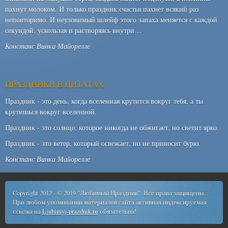
пахнут молоком. И только праздник счастья пахнет всякий раз
неповторимо. И неуловимый шлейф этого запаха меняется с каждой
секундой, ускользая и растворяясь внутри…
Констанс Винка Майорелле
ПРАЗДНИКИ В ЦИТАТАХ
Праздник - это день, когда вселенная крутится вокруг тебя, а ты
крутишься вокруг вселенной.
Праздник - это солнце, которое никогда не обжигает, но светит ярко.
Праздник - это ветер, который освежает, но не приносит бурю.
Констанс Винка Майорелле
Copyright 2012 - © 2019 "Любимый Праздник". Все права защищены.
При любом упоминании материалов сайта активная индексируемая
ссылка на
Ljubimyj-prazdnik.ru
обязательна!