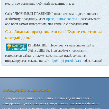
место, где встретить любимый праздник и т. д.
Сайт "ЛЮБИМЫЙ ПРАЗДНИК" помогает вам подготовиться к
любимому празднику, дает
праздничные советы
и рассказывает
обо всем самом интересном, что связано с праздниками.
С любимыми праздниками вас! Будьте счастливы
каждый день!
ВНИМАНИЕ! Перепечатка материалов сайта
ЗАПРЕЩЕНА. При любом упоминании
материалов сайта, а также креативных идей, активная
индексируемая ссылка на сайт
ljubimyj-prazdnik.ru
обязательна!
ПРАЗДНИКИ В ЦИТАТАХ
У каждого праздника - свой запах. Новый год пахнет хвоей и
мандаринами, день рождения - воздушными шарами и взбитыми
сливками на макушке торта, свадьба пахнет поцелуем, а именины