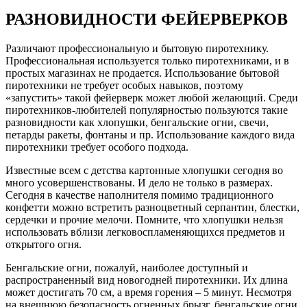
РАЗНОВИДНОСТИ ФЕЙЕРВЕРКОВ
Различают профессиональную и бытовую пиротехнику.
Профессиональная используется только пиротехниками, и в
простых магазинах не продается. Использование бытовой
пиротехники не требует особых навыков, поэтому
«запустить» такой фейерверк может любой желающий. Среди
пиротехников-любителей популярностью пользуются такие
разновидности как хлопушки, бенгальские огни, свечи,
петарды ракеты, фонтаны и пр. Использование каждого вида
пиротехники требует особого подхода.
Известные всем с детства картонные хлопушки сегодня во
много усовершенствованы. И дело не только в размерах.
Сегодня в качестве наполнителя помимо традиционного
конфетти можно встретить разноцветный серпантин, блестки,
сердечки и прочие мелочи. Помните, что хлопушки нельзя
использовать вблизи легковоспламеняющихся предметов и
открытого огня.
Бенгальские огни, пожалуй, наиболее доступный и
распространенный вид новогодней пиротехники. Их длина
может достигать 70 см, а время горения – 5 минут. Несмотря
на внешнюю безопасность огненных брызг, бенгальские огни