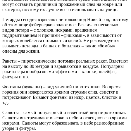
могут оставить приличный прожженный след на ковре или
скатерти, поэтому их лучше всего использовать на улице.
Петарды сегодня взрывают не только под Новый год, поэтому
об этом виде фейерверков знают все. Различаю несколько
видов петард – с хлопков, искрами, вращением,
подпрыгиванием и прочими «фишками», в зависимости от
которых колеблется стоимость изделий. Не рекомендуется
взрывать петарды в банках и бутылках – такие «бомбы»
опасны для жизни.
Ракеты – пиротехнические потомки реальных ракет. Взлетают
на высоту до 80 метров и взрываются в воздухе. Популярны
ракеты с разнообразными эффектами – хлопки, шлейфы,
фигуры и пр.
Фонтаны (вулканы) – вид уличной пиротехники. Во время
горения они извергаются яркими струями огня, свистят и
потрескивают. Бывают фонтаны из искр, цветов, блесток и
т.д.
Салюты – самый популярный и известный вид пиротехники.
Салюты выстреливают высоко в небо и освещают его яркими
искрами. Салюты могут образовывать в небе разнообразные
узоры и фигуры.