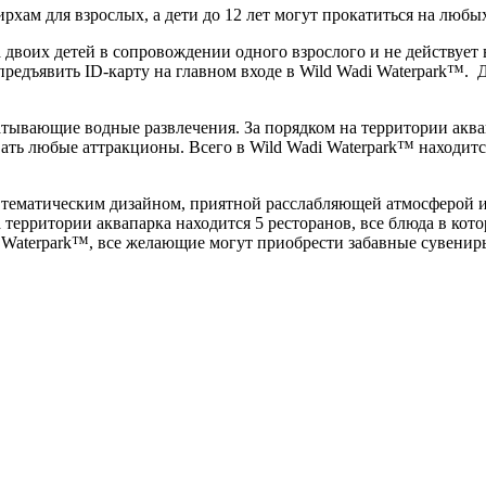
ирхам для взрослых, а дети до 12 лет могут прокатиться на любы
двоих детей в сопровождении одного взрослого и не действует 
редъявить ID-карту на главном входе в Wild Wadi Waterpark™. 
ватывающие водные развлечения. За порядком на территории аквап
вать любые аттракционы. Всего в Wild Wadi Waterpark™ находит
 тематическим дизайном, приятной расслабляющей атмосферой и
 территории аквапарка находится 5 ресторанов, все блюда в кот
i Waterpark™, все желающие могут приобрести забавные сувенир