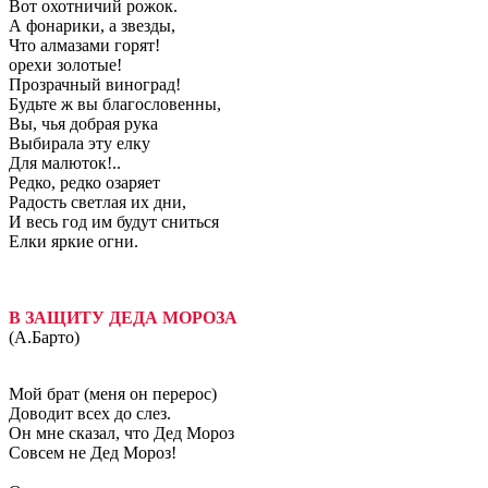
Вот охотничий рожок.
А фонарики, а звезды,
Что алмазами горят!
орехи золотые!
Прозрачный виноград!
Будьте ж вы благословенны,
Вы, чья добрая рука
Выбирала эту елку
Для малюток!..
Редко, редко озаряет
Радость светлая их дни,
И весь год им будут сниться
Елки яркие огни.
В ЗАЩИТУ ДЕДА МОРОЗА
(А.Барто)
Мой брат (меня он перерос)
Доводит всех до слез.
Он мне сказал, что Дед Мороз
Совсем не Дед Мороз!