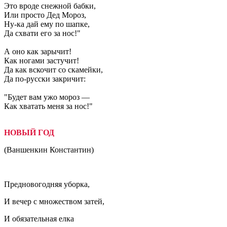
Это вроде снежной бабки,
Или просто Дед Мороз,
Ну-ка дай ему по шапке,
Да схвати его за нос!"
А оно как зарычит!
Как ногами застучит!
Да как вскочит со скамейки,
Да по-русски закричит:
"Будет вам ужо мороз —
Как хватать меня за нос!"
НОВЫЙ ГОД
(Ваншенкин Константин)
Предновогодняя уборка,
И вечер с множеством затей,
И обязательная елка