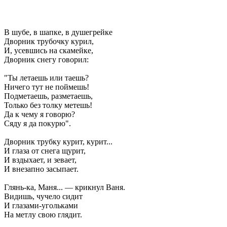
В шубе, в шапке, в душегрейке
Дворник трубочку курил,
И, усевшись на скамейке,
Дворник снегу говорил:
"Ты летаешь или таешь?
Ничего тут не поймешь!
Подметаешь, разметаешь,
Только без толку метешь!
Да к чему я говорю?
Сяду я да покурю".
Дворник трубку курит, курит...
И глаза от снега щурит,
И вздыхает, и зевает,
И внезапно засыпает.
Глянь-ка, Маня... — крикнул Ваня.
Видишь, чучело сидит
И глазами-угольками
На метлу свою глядит.