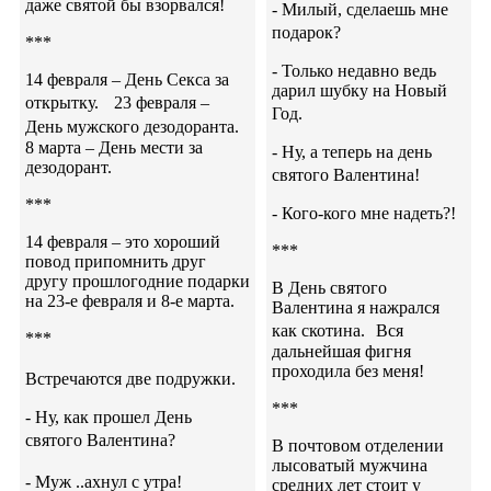
даже святой бы взорвался!
- Милый, сделаешь мне
подарок?
***
- Только недавно ведь
14 февраля – День Секса за
дарил шубку на Новый
открытку. 23 февраля –
Год.
День мужского дезодоранта.
8 марта – День мести за
- Ну, а теперь на день
дезодорант.
святого Валентина!
***
- Кого-кого мне надеть?!
14 февраля – это хороший
***
повод припомнить друг
другу прошлогодние подарки
В День святого
на 23-е февраля и 8-е марта.
Валентина я нажрался
как скотина. Вся
***
дальнейшая фигня
проходила без меня!
Встречаются две подружки.
***
- Ну, как прошел День
святого Валентина?
В почтовом отделении
лысоватый мужчина
- Муж ..ахнул с утра!
средних лет стоит у