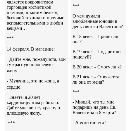
является покровителем
***
торговцев косметикой,
цветами, нижним бельем,
О чем думали
бытовой техники и прочими
влюбленные юноши в
вспомогательными в любви
день святого Валентина?
вещами…
В 18 веке: – Придет ли
***
она?
14 февраля. В магазине:
В 19 веке: – Подарит ли
поцелуй?
- Дайте мне, пожалуйста, вон
ту красную плюшевую
В 20 веке: – Смогу ли я?
жопу.
В 21 веке: – Отвяжется
- Мужчина, это не жопа, а
ли она от меня?
сердце!
***
- Знаете, я 20 лет
- Милый, что ты мне
кардиохирургом работаю.
подаришь на день Св.
Дайте мне вон ту красную
Валентина и 8 марта?
плюшевую жопу.
- А если ничего?
***