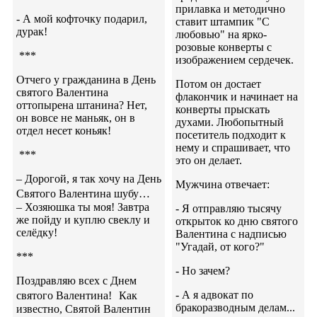
прилавка и методично
- А мой кофточку подарил,
ставит штампик "С
дурак!
любовью" на ярко-
розовые конверты с
***
изображением сердечек.
Отчего у гражданина в День
Потом он достает
святого Валентина
флакончик и начинает на
оттопырена штанина? Нет,
конверты прыскать
он вовсе не маньяк, он в
духами. Любопытный
отдел несет коньяк!
посетитель подходит к
нему и спрашивает, что
***
это он делает.
– Дорогой, я так хочу на День
Мужчина отвечает:
Святого Валентина шубу…
– Хозяюшка ты моя! Завтра
- Я отправляю тысячу
же пойду и куплю свеклу и
открыток ко дню святого
селёдку!
Валентина с надписью
"Угадай, от кого?"
***
- Но зачем?
Поздравляю всех с Днем
- А я адвокат по
святого Валентина! Как
бракоразводным делам...
известно, Святой Валентин