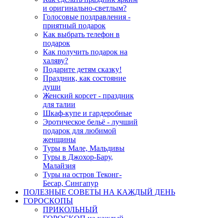
и оригинально-светлым?
Голосовые поздравления -
приятный подарок
Как выбрать телефон в
подарок
Как получить подарок на
халяву?
Подарите детям сказку!
Праздник, как состояние
души
Женский корсет - праздник
для талии
Шкаф-купе и гардеробные
Эротическое бельё - лучший
подарок для любимой
женщины
Туры в Мале, Мальдивы
Туры в Джохор-Бару,
Малайзия
Туры на остров Теконг-
Бесар, Сингапур
ПОЛЕЗНЫЕ СОВЕТЫ НА КАЖДЫЙ ДЕНЬ
ГОРОСКОПЫ
ПРИКОЛЬНЫЙ