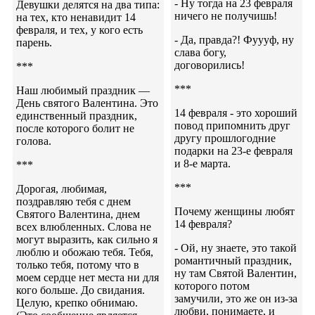
- Ну тогда на 23 февраля
Девушки делятся на два типа:
ничего не получишь!
на тех, кто ненавидит 14
февраля, и тех, у кого есть
- Да, правда?! Фуууф, ну
парень.
слава богу,
договорились!
***
***
Наш любимый праздник —
День святого Валентина. Это
14 февраля - это хороший
единственный праздник,
повод припомнить друг
после которого болит не
другу прошлогодние
голова.
подарки на 23-е февраля
и 8-е марта.
***
***
Дорогая, любимая,
поздравляю тебя с днем
Почему женщины любят
Святого Валентина, днем
14 февраля?
всех влюбленных. Слова не
могут выразить, как сильно я
- Ой, ну знаете, это такой
люблю и обожаю тебя. Тебя,
романтичный праздник,
только тебя, потому что в
ну там Святой Валентин,
моем сердце нет места ни для
которого потом
кого больше. До свидания.
замучили, это же он из-за
Целую, крепко обнимаю.
любви, понимаете, и