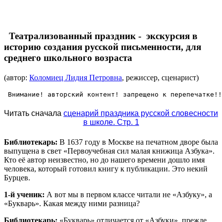
Театрализованный праздник - экскурсия в
историю создания русской письменности, для
среднего школьного возраста
(автор:
Коломиец Лидия Петровна
, режиссер,
сценарист)
 Внимание! авторский контент! запрещено к перепечатке!!
Читать сначала
сценарий праздника русской словесности
в школе. Стр. 1
Библиотекарь:
В 1637 году в Москве на печатном дворе была
выпущена в свет «Первоучебная сил малая книжица Азбука».
Кто её автор неизвестно, но до нашего времени дошло имя
человека, который готовил книгу к публикации. Это некий
Бурцев.
1-й ученик:
А вот мы в первом классе читали не «Азбуку», а
«Букварь». Какая между ними разница?
Библиотекарь:
«Букварь» отличается от «Азбуки», прежде