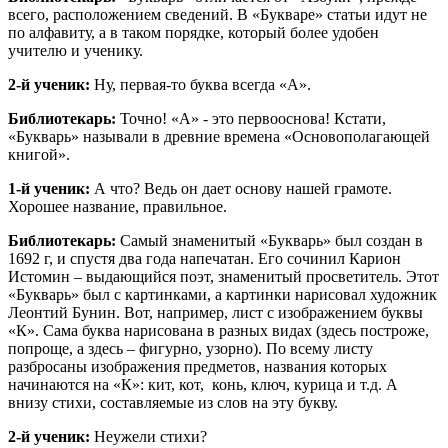
всего, расположением сведений. В «Букваре» статьи идут не
по алфавиту, а в таком порядке, который более удобен
учителю и ученику.
2-й ученик:
Ну, первая-то буква всегда «А».
Библиотекарь:
Точно! «А» - это первооснова! Кстати,
«Букварь» называли в древние времена «Основополагающей
книгой».
1-й ученик:
А что? Ведь он дает основу нашей грамоте.
Хорошее название, правильное.
Библиотекарь:
Самый знаменитый «Букварь» был создан в
1692 г, и спустя два года напечатан. Его сочинил Карион
Истомин – выдающийся поэт, знаменитый просветитель. Этот
«Букварь» был с картинками, а картинки нарисовал художник
Леонтий Бунин. Вот, например, лист с изображением буквы
«К». Сама буква нарисована в разных видах (здесь построже,
попроще, а здесь – фигурно, узорно). По всему листу
разбросаны изображения предметов, названия которых
начинаются на «К»: кит, кот, конь, ключ, курица и т.д. А
внизу стихи, составляемые из слов на эту букву.
2-й ученик:
Неужели стихи?