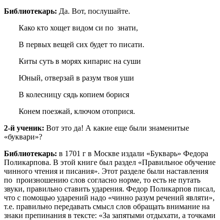
Библиотекарь:
Да. Вот, послушайте.
Како кто хощет видом си по знати,
В первых вещей сих будет то писати.
Киты суть в морях кипарис на суши
Юный, отверзай в разум твоя уши
В колесницу сядь копием борися
Конем поезжай, ключом отоприся.
2-й ученик:
Вот это да! А какие еще были знаменитые
«буквари»?
Библиотекарь:
в 1701 г в Москве издали «Букварь» Федора
Поликарпова. В этой книге был раздел «Правильное обучение
чинного чтения и писания». Этот разделе были наставления
по произношению слов согласно норме, то есть не путать
звуки, правильно ставить ударения. Федор Поликарпов писал,
что с помощью ударений надо «чинно разум речений являти»,
т.е. правильно передавать смысл слов обращать внимание на
знаки препинания в тексте: «За запятыми отдыхати, а точками