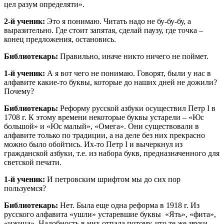
цел разум определяти».
2-й ученик:
Это я понимаю. Читать надо не бу-бу-бу, а
выразительно. Где стоит запятая, сделай паузу, где точка –
конец предложения, остановись.
Библиотекарь:
Правильно, иначе никто ничего не поймет.
1-й ученик:
А я вот чего не понимаю. Говорят, были у нас в
алфавите какие-то буквы, которые до наших дней не дожили?
Почему?
Библиотекарь:
Реформу русской азбуки осуществил Петр I в
1708 г. К этому времени некоторые буквы устарели – «Юс
большой» и «Юс малый», «Омега». Они существовали в
алфавите только по традиции, а на деле без них прекрасно
можно было обойтись. Их-то Петр I и вычеркнул из
гражданской азбуки, т.е. из набора букв, предназначенного для
светской печати.
1-й ученик:
И петровским шрифтом мы до сих пор
пользуемся?
Библиотекарь:
Нет. Была еще одна реформа в 1918 г. Из
русского алфавита «ушли» устаревшие буквы «Ять», «фита»,
«ижица». Надобность в них отпала потому, что те же звуки