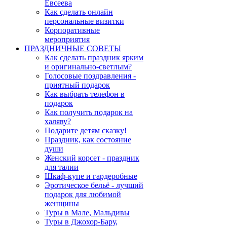
Евсеева
Как сделать онлайн
персональные визитки
Корпоративные
мероприятия
ПРАЗДНИЧНЫЕ СОВЕТЫ
Как сделать праздник ярким
и оригинально-светлым?
Голосовые поздравления -
приятный подарок
Как выбрать телефон в
подарок
Как получить подарок на
халяву?
Подарите детям сказку!
Праздник, как состояние
души
Женский корсет - праздник
для талии
Шкаф-купе и гардеробные
Эротическое бельё - лучший
подарок для любимой
женщины
Туры в Мале, Мальдивы
Туры в Джохор-Бару,