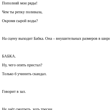
Пополняй мои ряды!
Чем ты репку поливала,
Окромя сырой воды?
На сцену выходит Бабка. Она – внушительных размеров в ширин
БАБКА.
Ну, чего опять пристал?
Только б учинить скандал.
Говорит в зал.
Не даёт смотреть, хоть тресни,