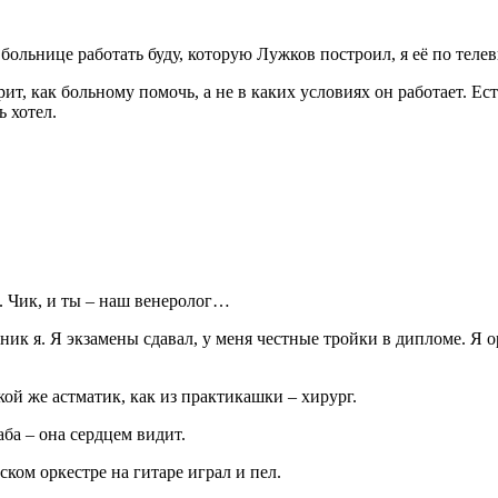
больнице работать буду, которую Лужков построил, я её по телев
ит, как больному помочь, а не в каких условиях он работает. Ес
ь хотел.
м. Чик, и ты – наш венеролог…
чник я. Я экзамены сдавал, у меня честные тройки в дипломе. Я
кой же астматик, как из практикашки – хирург.
аба – она сердцем видит.
тском оркестре на гитаре играл и пел.