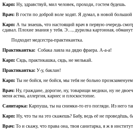
Карп:
Ну, здравствуй, мил человек, проходи, гостем будешь.
Врач:
В гости по доброй воле ходят. Я думал, в новой большой 
Карп:
А ты знаешь, что настоящий врач в первую очередь смотр
сдавал. Плохие знания у тебя. Э…, дурилка картонная, обманут
Подходит медсестра-практикантка.
Практикантка:
Собака лаяла на дядю фраера. А-а-а!
Карп:
Сядь, практикашка, сядь, не мелькай.
Практикантка:
У-у, баклан!
Карп:
Ты не бойся, не бойся, мы тебя не больно проэкзаменуе
Врач:
Ну, граждане, дорогие, ну, товарищи медики, ну не двое
меня астма, аллергия, кариес и плоскостопие.
Санитарка:
Карпуша, ты на снимки-то его погляди. Из него та
Карп:
Ну, что ты на это скажешь? Бабу, ведь её не проведёшь, б
Врач:
То и скажу, что права она, твоя санитарка, я ж в институ