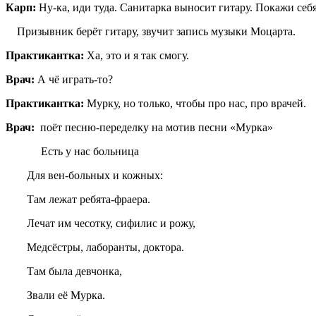
Карп:
Ну-ка, иди туда. Санитарка выносит гитару. Покажи себя
Призывник берёт гитару, звучит запись музыки Моцарта.
Практикантка:
Ха, это и я так смогу.
Врач:
А чё играть-то?
Практикантка:
Мурку, но только, чтобы про нас, про врачей.
Врач:
поёт песню-переделку на мотив песни «Мурка
Есть у нас больница
Для вен-больных и кожных:
Там лежат ребята-фраера.
Лечат им чесотку, сифилис и рожу,
Медсёстры, лаборанты, доктора.
Там была девчонка,
Звали её Мурка.