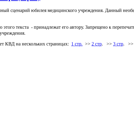
чный сценарий юбилея медицинского учреждения. Данный необы
этого текста - принадлежат его автору. Запрещено к перепечатк
 учреждения.
лет КВД на нескольких страницах:
1 стр.
>>
2 стр
.
>>
3 стр
.
>