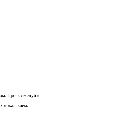
зом. Проэкзаменуйте
ых покалякаем.