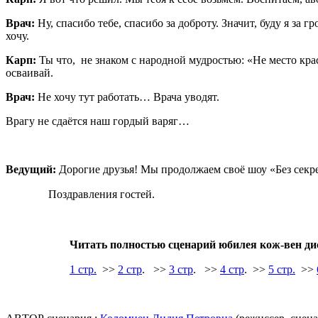
Врач:
Ну, спасибо тебе, спасибо за доброту. Значит, буду я за 
хочу.
Карп:
Ты что, не знаком с народной мудростью: «Не место краси
осваивай.
Врач:
Не хочу тут работать… Врача уводят.
Врагу не сдаётся наш гордый варяг…
Ведущий:
Дорогие друзья! Мы продолжаем своё шоу «Без секрет
Поздравления гостей.
Читать полностью сценарий юбилея кож-вен дис
1 стр.
>>
2 стр
.
>>
3 стр
.
>>
4 стр
. >>
5 стр.
>>