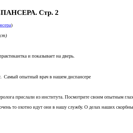
АНСЕРА. Стр. 2
нсера
)
ист)
практикантка и показывает на дверь.
ет. Самый опытный врач в нашем диспансере
еролога прислали из института. Посмотрите своим опытным гла
ень то охотно идут они в нашу службу. О делах наших скорбн