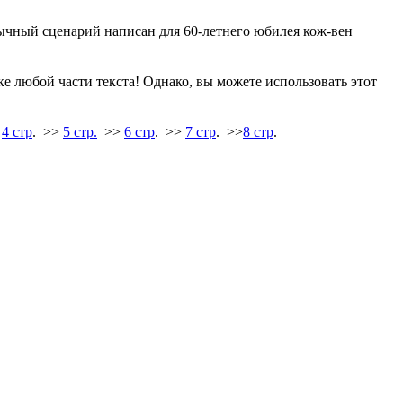
чный сценарий написан для 60-летнего юбилея кож-вен
е любой части текста! Однако, вы можете использовать этот
>
4 стр
. >>
5 стр.
>>
6 стр
. >>
7 стр
. >>
8 стр
.