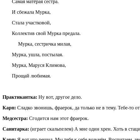
Самая матёрая сестра.
И сбежала Мурка,
Стала участковой,
Коллектив свой Мурка предала.
Мурка, сестричка милая,
Мурка, ушла, постылая.
Мурка, Маруся Климова,
Прощай любимая.
Практикантка:
Ну вот, другое дело.
Карп:
Сладко звонишь, фраерок, да только не в тему. Тебе-то о
Медсестра:
Сгодится нам этот фраерок.
Санитарка:
(играет скальпелем) А мне один хрен. Хоть в стаци
Карп:
Я вот что решил. Мы тебя к себе возьмём. Воспитаем, а