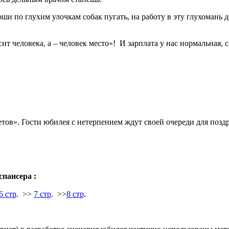
гроши по глухим улочкам собак пугать, на работу в эту глухомань 
т человека, а – человек место»! И зарплата у нас нормальная, с
ов». Гости юбилея с нетерпением ждут своей очереди для поздра
пансера :
6 стр
. >>
7 стр
. >>
8 стр
.