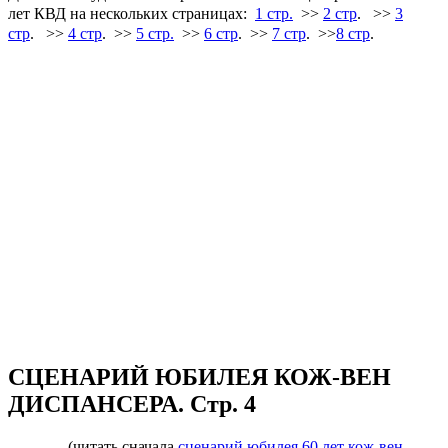
лет КВД на нескольких страницах:
1 стр.
>>
2 стр
.
>>
3
стр
.
>>
4 стр
. >>
5 стр.
>>
6 стр
. >>
7 стр
. >>
8 стр
.
СЦЕНАРИЙ ЮБИЛЕЯ КОЖ-ВЕН
ДИСПАНСЕРА. Стр. 4
(читать сначала
сценарий юбилея 60 лет кож-вен