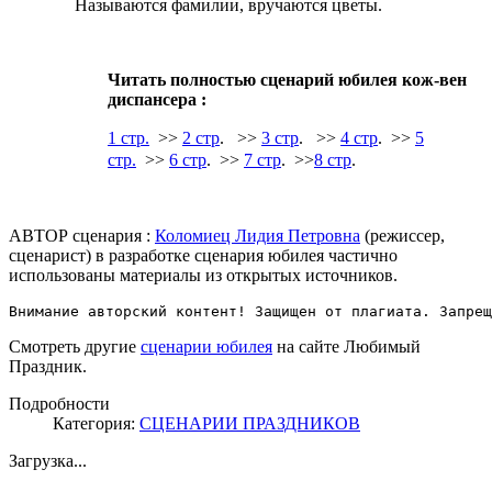
Называются фамилии, вручаются цветы.
Читать полностью сценарий юбилея кож-вен
диспансера :
1 стр.
>>
2 стр
.
>>
3 стр
.
>>
4 стр
. >>
5
стр.
>>
6 стр
. >>
7 стр
. >>
8 стр
.
АВТОР сценария :
Коломиец Лидия Петровна
(режиссер,
сценарист) в разработке сценария юбилея частично
использованы материалы из открытых источников.
Внимание авторский контент! Защищен от плагиата. Запрещ
Смотреть другие
сценарии юбилея
на сайте Любимый
Праздник.
Подробности
Категория:
СЦЕНАРИИ ПРАЗДНИКОВ
Загрузка...