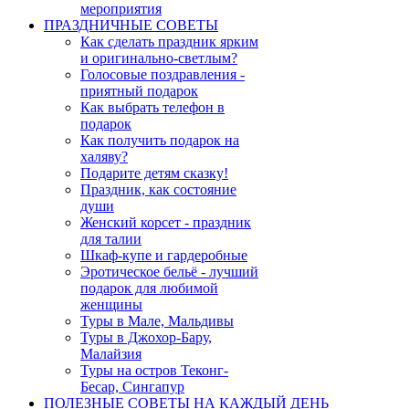
мероприятия
ПРАЗДНИЧНЫЕ СОВЕТЫ
Как сделать праздник ярким
и оригинально-светлым?
Голосовые поздравления -
приятный подарок
Как выбрать телефон в
подарок
Как получить подарок на
халяву?
Подарите детям сказку!
Праздник, как состояние
души
Женский корсет - праздник
для талии
Шкаф-купе и гардеробные
Эротическое бельё - лучший
подарок для любимой
женщины
Туры в Мале, Мальдивы
Туры в Джохор-Бару,
Малайзия
Туры на остров Теконг-
Бесар, Сингапур
ПОЛЕЗНЫЕ СОВЕТЫ НА КАЖДЫЙ ДЕНЬ