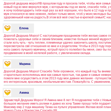
Дорогой дедушка мороз!!!В прошлом году я просила тебя, чтобы моя семья
новый год ко мне вернулся муж, с которым мы год не жили, спасибо тебе, у 
я хочу поблагодарить тебя ещё раз за всё хорошее, что было в 12 году и п
муж относился ко мне нежнее, любил только меня, чтоб у моих молодых был
здоровенькой нам на радость.В этом всё моё счастье-в крепкой семье!С на
Елена
Дорогой Дедушка Мороз! С наступающим праздником тебя желаю самое гла
пожелать здоровья себе и своим близким, невестке больше женкой мудрос
стали хоть чуть - чуть теплее, племянице удачно закончить школу, поступи
пересмотрела свё отношения ко мне и к родителям. Чтобы в 2013 году по
нога самого лучшего мужчины, котрый просто полюбил бы меня, смог бы п
продвижение в моей нелегкой работе, с увеличением оклада.
Марина
Дорогой Дедушка Мороз! Спасибо Тебе огромное, что каждый год Ты вним
старательно исполняешь мои как самые простые, так даже и самые неверо
помоги мне осуществить в этом 2013 году мое давнее желание - путешеств
его интересным, красивым, необычным местам. Пожалуйста. С уважением
Амина
Здравствуй Дедушка Мороз! Я Амина мне 8 лет Я поздравляю тебя с Новы
большое желание иметь ролики я давно их хочу Также прошу тебя подари
Максиму ему 2 года машинку Тачка на пульте управления Желаю всей план
Нового Года и Рождества Спасибо !!!!!