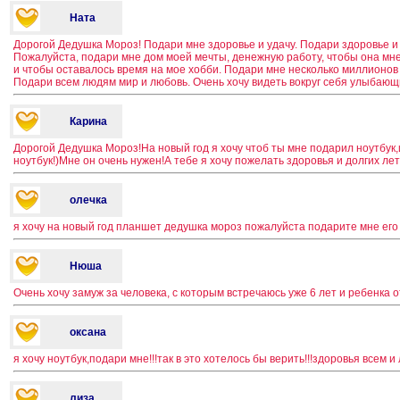
Ната
Дорогой Дедушка Мороз! Подари мне здоровье и удачу. Подари здоровье и
Пожалуйста, подари мне дом моей мечты, денежную работу, чтобы она мн
и чтобы оставалось время на мое хобби. Подари мне несколько миллионов
Подари всем людям мир и любовь. Очень хочу видеть вокруг себя улыбающ
Карина
Дорогой Дедушка Мороз!На новый год я хочу чтоб ты мне подарил ноутбук
ноутбук!)Мне он очень нужен!А тебе я хочу пожелать здоровья и долгих лет
олечка
я хочу на новый год планшет дедушка мороз пожалуйста подарите мне его 
Нюша
Очень хочу замуж за человека, с которым встречаюсь уже 6 лет и ребенка о
оксана
я хочу ноутбук,подари мне!!!так в это хотелось бы верить!!!здоровья всем и
лиза