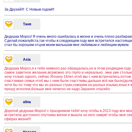
За Друзей!!! С Новым годом!!!
Таня
Дедушка Мороз! Я очень много ошибалась в жизни и очень плохо разбираю
Сделай,пожалуйста,так чтобы в следующем году мне встретился настоящ
стал бы хорошим отцом моим малышам мне любимым и любящим мужем.
Asia
Дедушка Мороз,я к тебе немного раз обращалась,но в этом уходящем году
самое заветное желание,возможно это глупо и нереально...мне уже столько 
хочу только одного, сейчас Йохану 16лет,чтоб мы с ним встречались,потом
счастливая семья,чтоб мы с ним были счастливы,дальше всё как было(дол
хотя бы по тому что мы из разных стран,говорим на разных языках,язык я в
прошу исполни,больше мне ничегоо не надо.Заранее спасибо
alina
Дорогой дедушка Мороз! с праздником тебя! хочу чтобы в 2013 году все мо
встретила достоного спутника жизни и вышла за него замуж! чтобы моя се
сферах жизни!!!
Натали