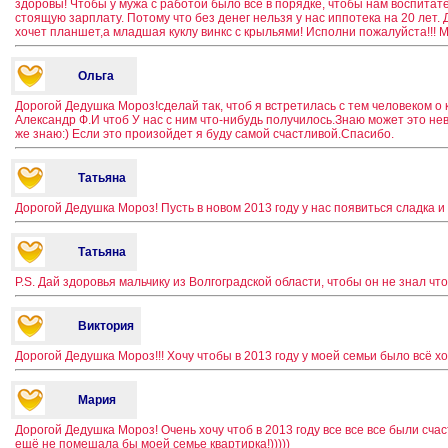
здоровы! Чтобы у мужа с работой было все в порядке, чтобы нам воспитат
стоящую зарплату. Потому что без денег нельзя у нас иппотека на 20 лет.
хочет планшет,а младшая куклу винкс с крыльями! Исполни пожалуйста!!! М
Ольга
Дорогой Дедушка Мороз!сделай так, чтоб я встретилась с тем человеком о
Александр Ф.И чтоб У нас с ним что-нибудь получилось.Знаю может это не
же знаю:) Если это произойдет я буду самой счастливой.Спасибо.
Татьяна
Дорогой Дедушка Мороз! Пусть в новом 2013 году у нас появиться сладка и
Татьяна
P.S. Дай здоровья мальчику из Волгоградской области, чтобы он не знал что
Виктория
Дорогой Дедушка Мороз!!! Хочу чтобы в 2013 году у моей семьи было всё 
Мария
Дорогой Дедушка Мороз! Очень хочу чтоб в 2013 году все все все были сча
ещё не помешала бы моей семье квартирка!)))))