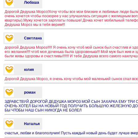
Любаша
Дорогой Дедушка Мороз!Хочу чтобы все мои близкие и любимые люди был
очень хочется чтобы поскорее у нас улучшилась ситуация с жилищным воп
квартиры).Мужу хочется зарплаты повыше! Дочка хочет мобильный телефон
Дедушка Мороз мы в тебя верим!!!
Светлана
дорогой Дедушка Мороз!!!!! Я очень хочу чтоб мой сынок был счастлив и зд
его желания!!!! чтоб моя доченька была здоровенька!!! Мой муж был жив и з
были живы здоровы и счастливы!!!!!!! И тебе Дедушка всего самого наилучшего!!!!
юлия
Дорогой Дедушка Мороз, я очень хочу чтобы мой маленький сынок спал всю н
роман
ЗДРАВСТВУЙ ДОРОГОЙ ДЕДУШКА МОРОЗ МОЙ СЫН ЗАХАРКА ЕМУ ТРИ 
ОЧЕНЬ ХОТЕЛ БЫ НА НОВЫЙ ГОД ПОЛУЧИТЬ БОЛЬШУЮ ЖЕЛЕЗНУЮ ДО
БЫ ЧТОБЫ НАШ СЫН НИКОГДА НЕ БОЛЕЛ
Наталья
счастья, любви и благополучия! Пусть каждый новый день будет лучше вче