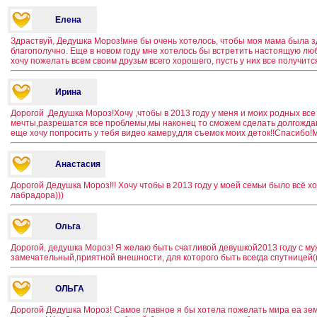
Елена
Здраствуй, Дедушка Мороз!мне бы очень хотелось, чтобы моя мама была зд
благополучно. Еще в новом году мне хотелось бы встретить настоящую лю
хочу пожелать всем своим друзьм всего хорошего, пусть у них все получится
Ирина
Дорогой ,Дедушка Мороз!Хочу ,чтобы в 2013 году у меня и моих родных вс
мечты,разрешатся все проблемы,мы наконец то сможем сделать долгожда
еще хочу попросить у тебя видео камеру,для съемок моих деток!!Спасибо!М
Анастасия
Дорогой Дедушка Мороз!!! Хочу чтобы в 2013 году у моей семьи было всё 
лабрадора)))
Ольга
Дорогой, дедушка Мороз! Я желаю быть счатливой девушкой2013 году с му
замечательный,приятной внешности, для которого быть всегда спутницей
ОЛЬГА
Дорогой Дедушка Мороз! Самое главное я бы хотела пожелать мира еа зе