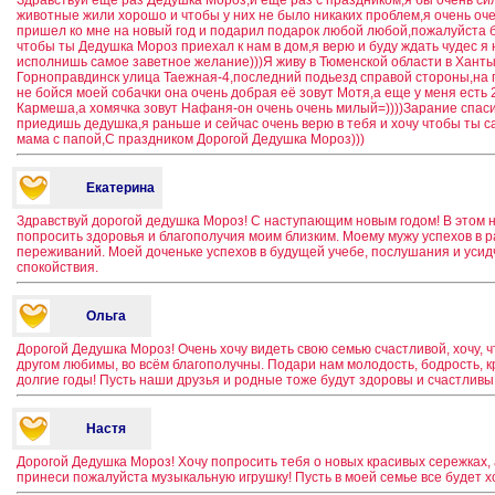
животные жили хорошо и чтобы у них не было никаких проблем,я очень оч
пришел ко мне на новый год и подарил подарок любой любой,пожалуйста б
чтобы ты Дедушка Мороз приехал к нам в дом,я верю и буду ждать чудес я
исполнишь самое заветное желание)))Я живу в Тюменской области в Ханты
Горноправдинск улица Таежная-4,последний подьезд справой стороны,на 
не бойся моей собачки она очень добрая её зовут Мотя,а еще у меня есть 
Кармеша,а хомячка зовут Нафаня-он очень очень милый=))))Зарание спаси
приедишь дедушка,я раньше и сейчас очень верю в тебя и хочу чтобы ты с
мама с папой,С праздником Дорогой Дедушка Мороз)))
Екатерина
Здравствуй дорогой дедушка Мороз! С наступающим новым годом! В этом 
попросить здоровья и благополучия моим близким. Моему мужу успехов в 
переживаний. Моей доченьке успехов в будущей учебе, послушания и усид
спокойствия.
Ольга
Дорогой Дедушка Мороз! Очень хочу видеть свою семью счастливой, хочу, 
другом любимы, во всём благополучны. Подари нам молодость, бодрость, кр
долгие годы! Пусть наши друзья и родные тоже будут здоровы и счастливы
Настя
Дорогой Дедушка Мороз! Хочу попросить тебя о новых красивых сережках,
принеси пожалуйста музыкальную игрушку! Пусть в моей семье все будет х