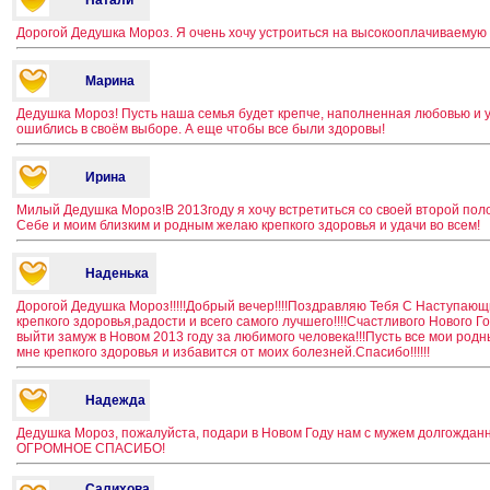
Дорогой Дедушка Мороз. Я очень хочу устроиться на высокооплачиваемую 
Марина
Дедушка Мороз! Пусть наша семья будет крепче, наполненная любовью и 
ошиблись в своём выборе. А еще чтобы все были здоровы!
Ирина
Милый Дедушка Мороз!В 2013году я хочу встретиться со своей второй поло
Себе и моим близким и родным желаю крепкого здоровья и удачи во всем!
Наденька
Дорогой Дедушка Мороз!!!!!Добрый вечер!!!!Поздравляю Тебя С Наступа
крепкого здоровья,радости и всего самого лучшего!!!!Счастливого Нового Г
выйти замуж в Новом 2013 году за любимого человека!!!Пусть все мои род
мне крепкого здоровья и избавится от моих болезней.Спасибо!!!!!!
Надежда
Дедушка Мороз, пожалуйста, подари в Новом Году нам с мужем долгождан
ОГРОМНОЕ СПАСИБО!
Салихова