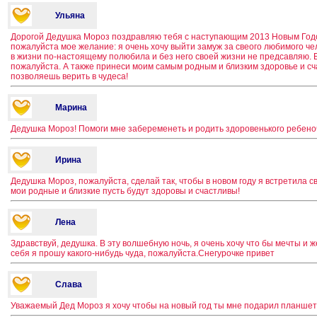
Ульяна
Дорогой Дедушка Мороз поздравляю тебя с наступающим 2013 Новым Год
пожалуйста мое желание: я очень хочу выйти замуж за свеого любимого чел
в жизни по-настоящему полюбила и без него своей жизни не предсавляю.
пожалуйста. А также принеси моим самым родным и близким здоровье и сча
позволяешь верить в чудеса!
Марина
Дедушка Мороз! Помоги мне забеременеть и родить здоровенького ребеноч
Ирина
Дедушка Мороз, пожалуйста, сделай так, чтобы в новом году я встретила с
мои родные и близкие пусть будут здоровы и счастливы!
Лена
Здравствуй, дедушка. В эту волшебную ночь, я очень хочу что бы мечты и 
себя я прошу какого-нибудь чуда, пожалуйста.Снегурочке привет
Слава
Уважаемый Дед Мороз я хочу чтобы на новый год ты мне подарил планшет