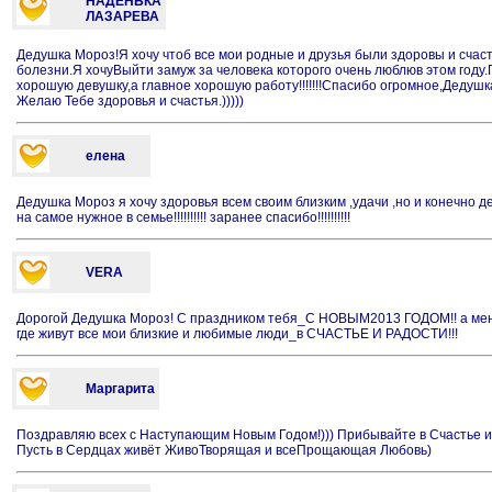
НАДЕНЬКА
ЛАЗАРЕВА
Дедушка Мороз!Я хочу чтоб все мои родные и друзья были здоровы и счаст
болезни.Я хочуВыйти замуж за человека которого очень люблюв этом году.
хорошую девушку,а главное хорошую работу!!!!!!!Спасибо огромное,Деду
Желаю Тебе здоровья и счастья.)))))
елена
Дедушка Мороз я хочу здоровья всем своим близким ,удачи ,но и конечно д
на самое нужное в семье!!!!!!!!!! заранее спасибо!!!!!!!!!!
VERA
Дорогой Дедушка Мороз! С праздником тебя_С НОВЫМ2013 ГОДОМ!! а меня
где живут все мои близкие и любимые люди_в СЧАСТЬЕ И РАДОСТИ!!!
Маргарита
Поздравляю всех с Наступающим Новым Годом!))) Прибывайте в Счастье и 
Пусть в Сердцах живёт ЖивоТворящая и всеПрощающая Любовь)