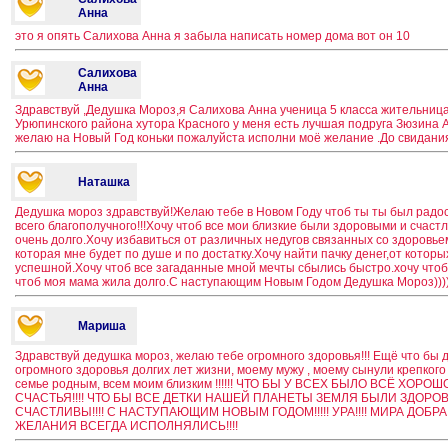
Анна
это я опять Салихова Анна я забыла написать номер дома вот он 10
Салихова
Анна
Здравствуй ,Дедушка Мороз,я Салихова Анна ученица 5 класса жительница
Урюпинского района хутора Красного у меня есть лучшая подруга Зюзина А
желаю на Новый Год коньки пожалуйста исполни моё желание .До свидания
Наташка
Дедушка мороз здравствуй!Желаю тебе в Новом Году чтоб ты ты был радос
всего благополучного!!!Хочу чтоб все мои близкие были здоровыми и счас
очень долго.Хочу избавиться от различных недугов связанных со здоровье
которая мне будет по душе и по достатку.Хочу найти пачку денег,от которы
успешной.Хочу чтоб все загаданные мной мечты сбылись быстро.хочу чтобы
чтоб моя мама жила долго.С наступающим Новым Годом Дедушка Мороз)))))
Мариша
Здравствуй дедушка мороз, желаю тебе огромного здоровья!!! Ещё что бы 
огромного здоровья долгих лет жизни, моему мужу , моему сынули крепког
семье родным, всем моим близким !!!!!! ЧТО БЫ У ВСЕХ БЫЛО ВСЁ ХОР
СЧАСТЬЯ!!!! ЧТО БЫ ВСЕ ДЕТКИ НАШЕЙ ПЛАНЕТЫ ЗЕМЛЯ БЫЛИ ЗДОРОВЫ
СЧАСТЛИВЫ!!!! С НАСТУПАЮЩИМ НОВЫМ ГОДОМ!!!!! УРА!!!! МИРА ДОБРА 
ЖЕЛАНИЯ ВСЕГДА ИСПОЛНЯЛИСЬ!!!!