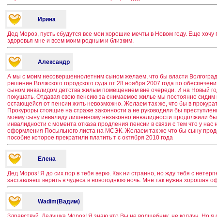
Ирина
Дед Мороз, пусть сбудутся все мои хорошие мечты в Новом году. Еще хочу
здоровья мне и всем моим родным и близким.
Александр
А мы с моим несовершеннолетним сыном желаем, что бы власти Волгоград
решение Волжского городского суда от 28 ноября 2007 года по обеспечени
сыном инвалидом детства жилым помещением вне очереди. И на Новый год 
покушать. Отдавая свою пенсию за снимаемое жилье мы постоянно сидим 
остающейся от пенсии жить невозможно. Желаем так же, что бы в прокура
Прокуроры стоящие на страже законности а не руководили бы преступлен
моему сыну инвалиду лишенному незаконно инвалидности продолжили бы
инвалидности с момента отказа продления пенсии в связи с тем что у нас 
оформления Посыльного листа на МСЭК. Желаем так же что бы сыну прод
пособие которое прекратили платить т с октября 2010 года
Елена
Дед Мороз! Я до сих пор в тебя верю. Как ни странно, но жду тебя с нете
заставляеш верить в чудеса в новогоднюю ночь. Мне так нужна хорошая оф
Wadim(Вадим)
Здравствуй, Дедушка Мороз! Я знаю что Вы не волшебник, не колдун. Но я