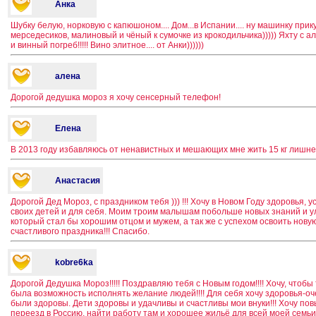
Анка
Шубку белую, норковую с капюшоном.... Дом...в Испании.... ну машинку прик
мерседесиков, малиновый и чёный к сумочке из крокодильчика))))) Яхту с 
и винный погреб!!!!! Вино элитное.... от Анки))))))
алена
Дорогой дедушка мороз я хочу сенсерный телефон!
Елена
В 2013 году избавляюсь от ненавистных и мешающих мне жить 15 кг лишнег
Анастасия
Дорогой Дед Мороз, с праздником тебя ))) !!! Хочу в Новом Году здоровья, 
своих детей и для себя. Моим троим малышам побольше новых знаний и ул
который стал бы хорошим отцом и мужем, а так же с успехом освоить нов
счастливого праздника!!! Спасибо.
kobre6ka
Дорогой Дедушка Мороз!!!!! Поздравляю тебя с Новым годом!!!! Хочу, чтобы 
была возможность исполнять желание людей!!!! Для себя хочу здоровья-о
были здоровы. Дети здоровы и удачливы и счастливы мои внуки!!! Хочу п
переезд в Россию, найти работу там и хорошее жильё для всей моей семь