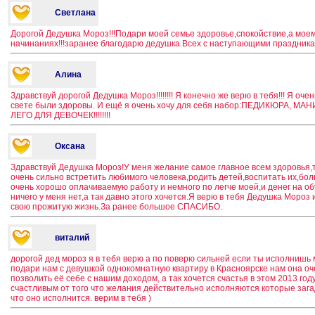
Светлана
Дорогой Дедушка Мороз!!!Подари моей семье здоровье,спокойствие,а моему
начинаниях!!!заранее благодарю дедушка.Всех с наступающими праздникам
Алина
Здравствуй дорогой Дедушка Мороз!!!!!!!! Я конечно же верю в тебя!!! Я оче
свете были здоровы. И ещё я очень хочу для себя набор:ПЕДИКЮРА, 
ЛЕГО ДЛЯ ДЕВОЧЕК!!!!!!!!
Оксана
Здравствуй Дедушка Мороз!У меня желание самое главное всем здоровья,т
очень сильно встретить любимого человека,родить детей,воспитать их,бо
очень хорошо оплачиваемую работу и немного по легче моей,и денег на об
ничего у меня нет,а так давно этого хочется.Я верю в тебя Дедушка Мороз 
свою прожитую жизнь.За ранее большое СПАСИБО.
виталий
дорогой дед мороз я в тебя верю а по поверю сильней если ты исполнишь
подари нам с девушкой однокомнатную квартиру в Красноярске нам она о
позволить её себе с нашим доходом, а так хочется счастья в этом 2013 го
счастливым от того что желания действительно исполняются которые заг
что оно исполнится. верим в тебя )