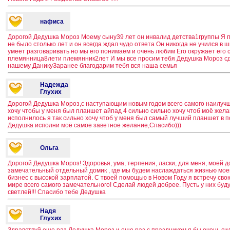
нафиса
Дорогой Дедушка Мороз Моему сыну39 лет он инвалид детства1группы Я п
не было столько лет и он всегда ждал чудо ответа Он никогда не учился в ш
умеет разговаривать но мы его понимаем и очень любим Его окружает его 
племянница8лети племянник2лет И мы все просим тебя Дедушка Мороз сд
нашему ДаникуЗаранее благодарим тебя вся наша семья
Надежда
Глухих
Дорогой Дедушка Мороз,с наступающим новым годом всего самого наилучш
хочу чтобы у меня был планшет айпад 4 сильно сильно хочу чтоб моё жела
исполнилось я так сильно хочу чтоб у меня был самый лучший планшет в 
Дедушка исполни моё самое заветное желание,Спасибо)))
Ольга
Дорогой Дедушка Мороз! Здоровья, ума, терпения, ласки, для меня, моей д
замечательный отдельный домик , где мы будем наслаждаться жизнью мое
бизнес с высокой зарплатой. С твоей помощью в Новом Году я встречу сво
мире всего самого замечательного! Сделай людей добрее. Пусть у них бу
светлей!!! Спасибо тебе Дедушка
Надя
Глухих
Здравствуй еще раз Дедушка Мороз,и еще раз с праздником,я бы очень си