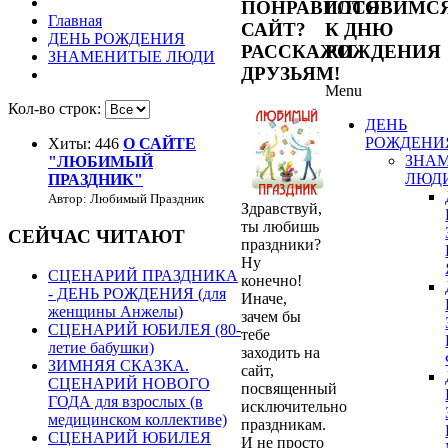
ПОНРАВИЛСЯ
ГОТОВИМС
Главная
САЙТ?
К ДНЮ
ДЕНЬ РОЖДЕНИЯ
РАССКАЖИ
РОЖДЕНИЯ
ЗНАМЕНИТЫЕ ЛЮДИ
ДРУЗЬЯМ!
Menu
Кол-во строк:
ДЕНЬ
РОЖДЕНИ
Хиты: 446
О САЙТЕ
ЗНА
"ЛЮБИМЫЙ
ЛЮД
ПРАЗДНИК"
Автор: Любимый Праздник
Здравствуй,
ты любишь
СЕЙЧАС ЧИТАЮТ
праздники?
Ну
СЦЕНАРИЙ ПРАЗДНИКА
конечно!
- ДЕНЬ РОЖДЕНИЯ (для
Иначе,
женщины Анжелы)
зачем бы
СЦЕНАРИЙ ЮБИЛЕЯ (80-
тебе
летие бабушки)
заходить на
ЗИМНЯЯ СКАЗКА.
сайт,
СЦЕНАРИЙ НОВОГО
посвященный
ГОДА для взрослых (в
исключительно
медицинском коллективе)
праздникам.
СЦЕНАРИЙ ЮБИЛЕЯ
И не просто