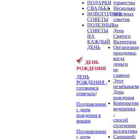
торжества
ПОДАРКИ
Несколько
СВАДЬБА
полезных
НОВОГОДНИЕ
советов
СОВЕТЫ
на
ПОЛЕЗНЫЕ
День
СОВЕТЫ
Святого
НА
Валентина
КАЖДЫЙ
Организаци
ДЕНЬ
праздника:
когда
ДЕНЬ
деньги
РОЖДЕНИЯ
не
главное
ДЕНЬ
Этот
РОЖДЕНИЯ -
незабывае
готовимся
День
отмечать
!
рождения
Корпоратив
Поздравление
вечеринка
с днем
-
рождения в
способ
январе
сплочения
коллектива
Поздравление
Сценарий:
с днем