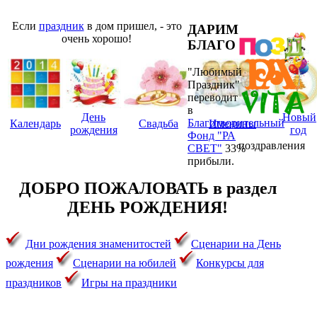
Если
праздник
в дом пришел, - это
ДАРИМ
очень хорошо!
БЛАГО
"Любимый
Праздник"
переводит
в
День
Новый
Благотворительный
Календарь
Свадьба
Именины
рождения
год
Фонд "РА
поздравления
СВЕТ"
33%
прибыли.
ДОБРО ПОЖАЛОВАТЬ в раздел
ДЕНЬ РОЖДЕНИЯ!
Дни рождения знаменитостей
Сценарии на День
рождения
Сценарии на юбилей
Конкурсы для
праздников
Игры на праздники