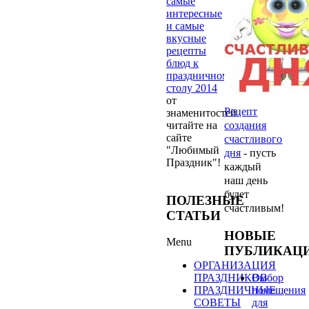
самые
интересные
и самые
вкусные
рецепты
блюд к
праздничному
столу 2014
от
Рецепт
знаменитостей
читайте на
создания
сайте
счастливого
"Любимый
дня
- пусть
Праздник"!
каждый
наш день
будет
ПОЛЕЗНЫЕ
счастливым!
СТАТЬИ
НОВЫЕ
Menu
ПУБЛИКАЦ
ОРГАНИЗАЦИЯ
Выбор
ПРАЗДНИКОВ
помещения
ПРАЗДНИЧНЫЕ
для
СОВЕТЫ