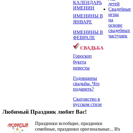
КАЛЕНДАРЬ
детей
ИМЕНИН
Свадебные
игры
ИМЕНИНЫ В
на
ЯНВАРЕ
основе
свадебных
ИМЕНИНЫ В
частушек
ФЕВРАЛЕ
СВАДЬБА
Гороскоп
букета
невесты
Годовщины
свадьбы. Что
подарить?
Сватовство в
русском стиле
Любимый Праздник любит Вас!
Праздники всеобщие, праздники
семейные, праздники оригинальные...
Их