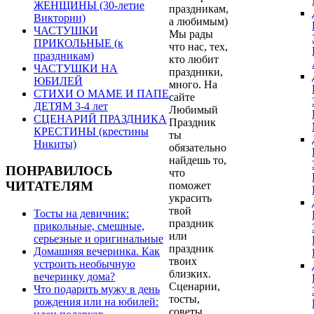
ЖЕНЩИНЫ (30-летие
праздникам,
Виктории)
а любимым)
ЧАСТУШКИ
Мы рады
ПРИКОЛЬНЫЕ (к
что нас, тех,
праздникам)
кто любит
ЧАСТУШКИ НА
праздники,
ЮБИЛЕЙ
много. На
СТИХИ О МАМЕ И ПАПЕ
сайте
ДЕТЯМ 3-4 лет
Любимый
СЦЕНАРИЙ ПРАЗДНИКА
Праздник
КРЕСТИНЫ (крестины
ты
Никиты)
обязательно
найдешь то,
ПОНРАВИЛОСЬ
что
ЧИТАТЕЛЯМ
поможет
украсить
твой
Тосты на девичник:
праздник
прикольные, смешные,
или
серьезные и оригинальные
праздник
Домашняя вечеринка. Как
твоих
устроить необычную
близких.
вечеринку дома?
Сценарии,
Что подарить мужу в день
тосты,
рождения или на юбилей:
советы,