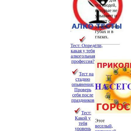
тех людей,
которые не
унывают и
живут с
улыбкой на
губах и в
глазах.
Тест: Определи,
какая у тебя
алкогольная
профессия?
Тест на
стадию
опьянения:
Проверь
себя после
праздников
Тест:
Какой у
Этот
тебя
веселый,
уровень