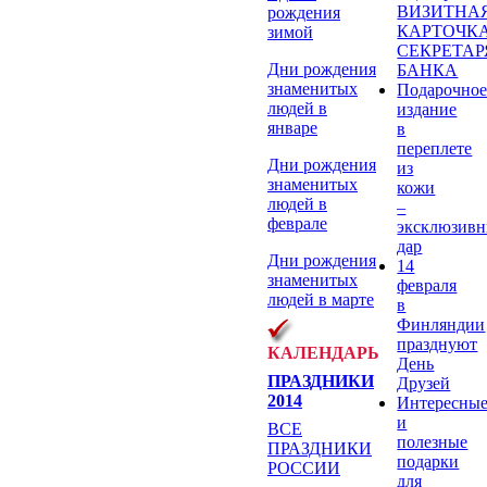
ВИЗИТНА
рождения
КАРТОЧК
зимой
СЕКРЕТАР
Дни рождения
БАНКА
знаменитых
Подарочно
людей в
издание
январе
в
переплете
Дни рождения
из
знаменитых
кожи
людей в
–
феврале
эксклюзив
дар
Дни рождения
14
знаменитых
февраля
людей в марте
в
Финляндии
празднуют
КАЛЕНДАРЬ
День
ПРАЗДНИКИ
Друзей
2014
Интересны
и
ВСЕ
полезные
ПРАЗДНИКИ
подарки
РОССИИ
для