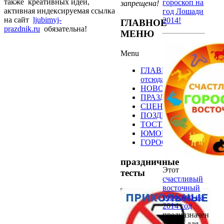
также креативных идей,
гороскоп на
запрещена!
активная индексируемая ссылка
год Лошади
на сайт
ljubim
yj-
2014!
ГЛАВНОЕ
prazdnik.ru
обязательна!
МЕНЮ
Menu
ГЛАВНАЯ
Начните
отсюда
НОВОСТИ
ПРАЗДНИКИ
СЦЕНАРИИ
ПОЗДРАВЛЕНИЯ
ТОСТЫ
ЮМОР
ГОРОСКОПЫ
праздничные
Этот
тесты
счастливый
восточный
гороскоп на
2014 год
предназначен
только для