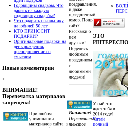
идеи подарков
поздравления,
Годовщины свадьбы. Что
ВОЛ
и даже
дарить на каждую
ПЕР
праздничный
годовщину свадьбы?
юмор.
Понравился
Что подарить начальнику
сайт?
на юбилей 50 лет
КТО ПРИНОСИТ
Расскажи о
ЭТО
ПОДАРКИ?
нем
Оригинальные подарки на
ИНТЕРЕСН
друзьям!
день рождения:
Поделись
преподношение со
любимым
смыслом
праздником
с
Новые комментарии
любимыми
людьми!
>
ВНИМАНИЕ!
Перепечатка материалов
запрещена!
Узнай что
ждет тебя в
Внимание!
При любом
2014 году!
Перепечатка
упоминании
Читай
материалов сайта, а
текстов
полный