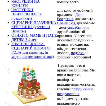
ЧАСТУШКИ НА
больше всего.
ЮБИЛЕЙ
ЧАСТУШКИ
Для кого-то любимый
ПРИКОЛЬНЫЕ (к
праздник -
День
праздникам)
Рождения
, для кого-то -
СЦЕНАРИЙ ПРАЗДНИКА
Новый Год
, для кого-то
КРЕСТИНЫ (крестины
- день
свадьбы
, или
Никиты)
другой любимый
СТИХИ О МАМЕ И ПАПЕ
праздник. У всех нас
ДЕТЯМ 3-4 лет
любимые праздники -
ЗИМНЯЯ СКАЗКА.
разные, но одно нас
СЦЕНАРИЙ НОВОГО
объединяет точно -
ГОДА для взрослых (в
любовь,
подарки
и
медицинском коллективе)
хорошее настроение!
Праздник - это и
приятные хлопоты. Мы
ищем подарки,
подбираем
праздничные костюмы,
готовим
праздничные
поздравления
,
выбираем туры для
праздничного