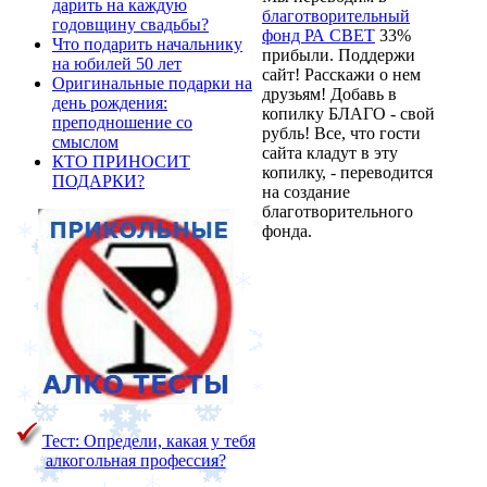
дарить на каждую
благотворительный
годовщину свадьбы?
фонд РА СВЕТ
33%
Что подарить начальнику
прибыли. Поддержи
на юбилей 50 лет
сайт! Расскажи о нем
Оригинальные подарки на
друзьям! Добавь в
день рождения:
копилку БЛАГО - свой
преподношение со
рубль! Все, что гости
смыслом
сайта кладут в эту
КТО ПРИНОСИТ
копилку, - переводится
ПОДАРКИ?
на создание
благотворительного
фонда.
Тест: Определи, какая у тебя
алкогольная профессия?