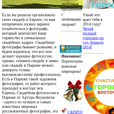
любимым
праздником
с
Если вы решили организовать
Узнай что
любимыми
свою свадьбу в Европе, то вам
ждет тебя в
непременно нужно заранее
2014 году!
людьми!
позаботиться о фотографе,
Читай
который запечатлит ваше
полный
торжество в уникальных
гороскоп на
свадебных кадрах. Свадебные
год Лошади
фотографы бывают разными, и
2014!
будем надеяться, что все они
Внимание!
делают хорошие фотосессии,
однако, снимать свадьбу в замке
Перепечатка
или свадьбу в Париже можно
текстов
доверить только
запрещена!
высококлассному профессионалу.
Есть в Париже такой художник
фотографии, от работ которого
приходит в восторг вся
Европа. Свадебная фотосессия в
Париже от Артура Якуцевича
- одного из лучших и самых
известных мировых
русскоязычных фотографов, это
СКОРО!