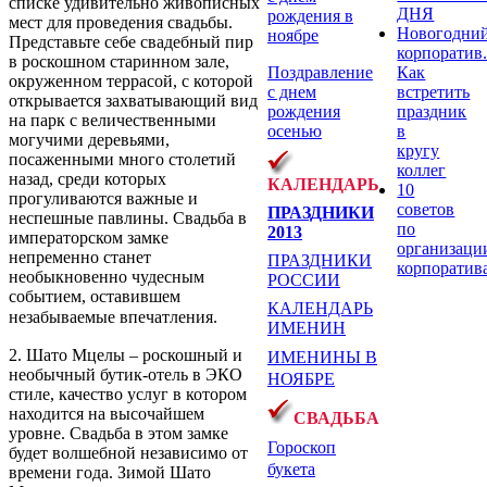
списке удивительно живописных
ДНЯ
рождения в
мест для проведения свадьбы.
Новогодни
ноябре
Представьте себе свадебный пир
корпоратив
в роскошном старинном зале,
Как
Поздравление
окруженном террасой, с которой
встретить
с днем
открывается захватывающий вид
праздник
рождения
на парк с величественными
в
осенью
могучими деревьями,
кругу
посаженными много столетий
коллег
назад, среди которых
КАЛЕНДАРЬ
10
прогуливаются важные и
советов
ПРАЗДНИКИ
неспешные павлины. Свадьба в
по
2013
императорском замке
организаци
непременно станет
ПРАЗДНИКИ
корпоратив
необыкновенно чудесным
РОССИИ
событием, оставившем
КАЛЕНДАРЬ
незабываемые впечатления.
ИМЕНИН
2. Шато Мцелы – роскошный и
ИМЕНИНЫ В
необычный бутик-отель в ЭКО
НОЯБРЕ
стиле, качество услуг в котором
находится на высочайшем
СВАДЬБА
уровне. Свадьба в этом замке
Гороскоп
будет волшебной независимо от
букета
времени года. Зимой Шато