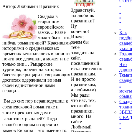
СОВ
-
Автор: Любимый Праздник
Здравствуй,
-
ты любишь
Свадьба в
-
праздники?
старинном
-
Ну
европейском
-
конечно!
замке… Разве
Как
Иначе,
может быть что-
подби
зачем бы
нибудь романтичней? Красивыми
сваде
тебе
историями о средневековых
украш
заходить на
временах зачитывались в юности
Годо
сайт,
почти все девушки, а может и не
свадь
посвященный
только они… Рыцарские
Что
исключительно
турниры, победы на которых
дарит
праздникам.
блестящие рыцари в сверкающих
Темат
И не просто
доспехах одерживали во имя
свадь
праздникам,
своей единственной дамы
-
а любимым)
сердца…
мечт
Мы рады
сбыва
что нас, тех,
Вы до сих пор неравнодушны к
Сваде
кто любит
тради
средневековой романтике и
праздники,
ЗВЕЗ
эпохе прекрасных дам и
много. На
СВА
галантных рыцарей? Тогда
сайте
-
свадьба в одном из древних
Любимый
-
замков Европы – это именно то,