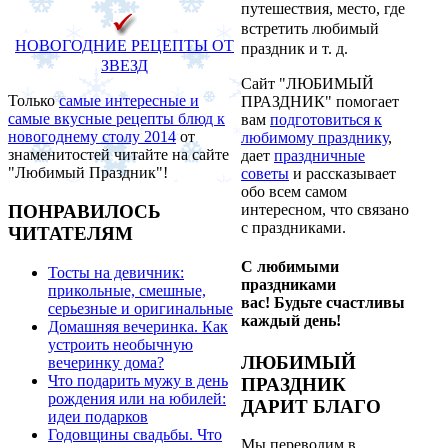
путешествия, место, где
встретить любимый
НОВОГОДНИЕ
Р
ЕЦЕПТЫ
ОТ
праздник и т. д.
ЗВЕЗД
Сайт "ЛЮБИМЫЙ
Только
самые интересные и
ПРАЗДНИК" помогает
самые вкусные рецепты блюд к
вам
подготовиться к
новогоднему столу 2014
от
любимому празднику
,
знаменитостей читайте на сайте
дает
праздничные
"Любимый Праздник"!
советы
и рассказывает
обо всем самом
ПОНРАВИЛОСЬ
интересном, что связано
с праздниками.
ЧИТАТЕЛЯМ
С любимыми
Тосты на девичник:
праздниками
прикольные, смешные,
вас! Будьте счастливы
серьезные и оригинальные
каждый день!
Домашняя вечеринка. Как
устроить необычную
ЛЮБИМЫЙ
вечеринку дома?
Что подарить мужу в день
ПРАЗДНИК
рождения или на юбилей:
ДАРИТ БЛАГО
идеи подарков
Годовщины свадьбы. Что
Мы переводим в