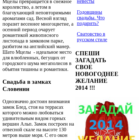
невесты
Мцелы превращается в снежное
королевство, а летом в
Годовщины
благоухающий неповторимыми
свадьбы. Что
ароматами сад. Весной взгляд
подарить?
поразит весеннее многоцветие, а
осенний период очарует
Сватовство в
романтикой живописного
русском стиле
листопада в замковом парке,
разбитом на английский манер.
Шато Мцелы - идеальное место
СПЕШИ
для влюбленных, бегущих от
ЗАГАДАТЬ
городского шума мегаполисов в
СВОЕ
объятия тишины и романтики.
НОВОГОДНЕЕ
ЖЕЛАНИЕ
Свадьба в замках
2014 !!!
Словении
Однозначно достоин внимания
замок Блед, стоя на террасах
которого можно любоваться
удивительным видом горных
вершин Альп. Замок построен на
отвесной скале на высоте 130
метров выше моря. С его окон