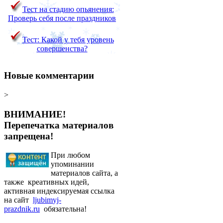
Тест на стадию опьянения:
Проверь себя после праздников
Тест: Какой у тебя уровень
совершенства?
Новые комментарии
>
ВНИМАНИЕ!
Перепечатка материалов
запрещена!
При любом
упоминании
материалов сайта, а
также креативных идей,
активная индексируемая ссылка
на сайт
ljubim
yj-
prazdnik.ru
обязательна!