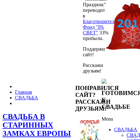
Праздник"
переводит
в
Благотворительный
Фонд "РА
СВЕТ"
33%
прибыли.
Поддержи
сайт!
Расскажи
друзьям!
ПОНРАВИЛСЯ
Главная
ГОТОВИМС
САЙТ?
СВАДЬБА
К
РАССКАЖИ
СВАДЬБЕ
ДРУЗЬЯМ!
СВАДЬБА В
Menu
СТАРИННЫХ
СВАДЬБА
ЗАМКАХ ЕВРОПЫ
СВА