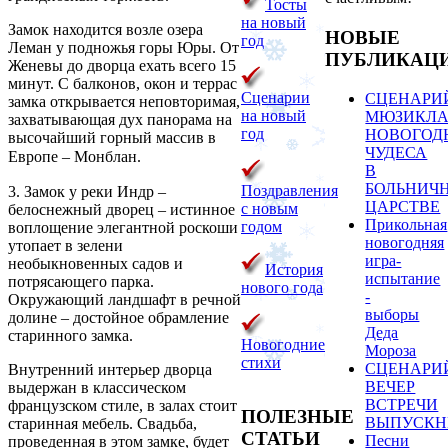
Тосты
на новый
Замок находится возле озера
НОВЫЕ
год
Леман у подножья горы Юры. От
ПУБЛИКАЦ
Женевы до дворца ехать всего 15
минут. С балконов, окон и террас
Сценарии
СЦЕНАРИ
замка открывается неповторимая,
на новый
МЮЗИКЛА
захватывающая дух панорама на
год
НОВОГОД
высочайший горный массив в
ЧУДЕСА
Европе – Монблан.
В
БОЛЬНИЧ
Поздравления
3. Замок у реки Индр –
ЦАРСТВЕ
с новым
белоснежный дворец – истинное
Прикольная
годом
воплощение элегантной роскоши
новогодняя
утопает в зелени
игра-
необыкновенных садов и
История
испытание
потрясающего парка.
нового года
-
Окружающий ландшафт в речной
выборы
долине – достойное обрамление
Деда
старинного замка.
Новогодние
Мороза
стихи
СЦЕНАРИ
Внутренний интерьер дворца
ВЕЧЕР
выдержан в классическом
ВСТРЕЧИ
французском стиле, в залах стоит
ПОЛЕЗНЫЕ
ВЫПУСКН
старинная мебель. Свадьба,
СТАТЬИ
Песни
проведенная в этом замке, будет