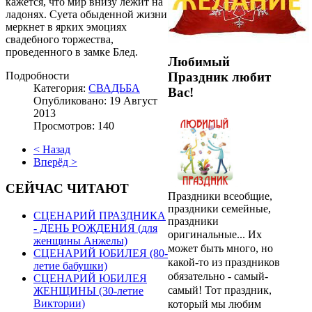
кажется, что мир внизу лежит на
ладонях. Суета обыденной жизни
меркнет в ярких эмоциях
свадебного торжества,
проведенного в замке Блед.
Любимый
Подробности
Праздник любит
Категория:
СВАДЬБА
Вас!
Опубликовано: 19 Август
2013
Просмотров: 140
< Назад
Вперёд >
СЕЙЧАС ЧИТАЮТ
Праздники всеобщие,
праздники семейные,
СЦЕНАРИЙ ПРАЗДНИКА
праздники
- ДЕНЬ РОЖДЕНИЯ (для
оригинальные...
Их
женщины Анжелы)
может быть много, но
СЦЕНАРИЙ ЮБИЛЕЯ (80-
какой-то из праздников
летие бабушки)
обязательно - самый-
СЦЕНАРИЙ ЮБИЛЕЯ
самый! Тот праздник,
ЖЕНЩИНЫ (30-летие
Виктории)
который мы любим