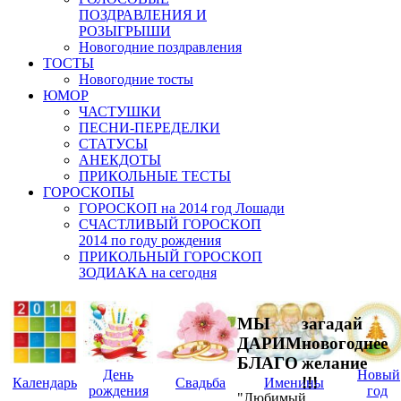
ПОЗДРАВЛЕНИЯ И
РОЗЫГРЫШИ
Новогодние поздравления
ТОСТЫ
Новогодние тосты
ЮМОР
ЧАСТУШКИ
ПЕСНИ-ПЕРЕДЕЛКИ
СТАТУСЫ
АНЕКДОТЫ
ПРИКОЛЬНЫЕ ТЕСТЫ
ГОРОСКОПЫ
ГОРОСКОП на 2014 год Лошади
СЧАСТЛИВЫЙ ГОРОСКОП
2014 по году рождения
ПРИКОЛЬНЫЙ ГОРОСКОП
ЗОДИАКА на сегодня
МЫ
загадай
ДАРИМ
новогоднее
БЛАГО
желание
День
Новый
!!!
Календарь
Свадьба
Именины
рождения
год
"Любимый