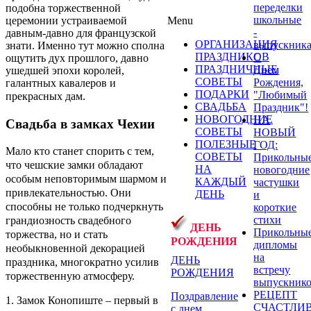
переделки
подобна торжественной
школьные
церемонии устраиваемой
Menu
-
давным-давно для французской
ОРГАНИЗАЦИЯ
выпускник
знати. Именно тут можно сполна
ПРАЗДНИКОВ
С
ощутить дух прошлого, давно
ПРАЗДНИЧНЫЕ
Днем
ушедшей эпохи королей,
СОВЕТЫ
Рождения,
галантных кавалеров и
ПОДАРКИ
"Любимый
прекрасных дам.
СВАДЬБА
Праздник"!
НОВОГОДНИЕ
НА
Свадьба в замках Чехии
СОВЕТЫ
НОВЫЙ
ПОЛЕЗНЫЕ
ГОД:
Мало кто станет спорить с тем,
СОВЕТЫ
Прикольны
что чешские замки обладают
НА
новогодние
особым неповторимым шармом и
КАЖДЫЙ
частушки
привлекательностью. Они
ДЕНЬ
и
способны не только подчеркнуть
короткие
стихи
грандиозность свадебного
ДЕНЬ
Прикольны
торжества, но и стать
РОЖДЕНИЯ
дипломы
необыкновенной декорацией
на
ДЕНЬ
праздника, многократно усилив
встречу
РОЖДЕНИЯ
торжественную атмосферу.
выпускник
РЕЦЕПТ
Поздравление
1. Замок Конопиште – первый в
СЧАСТЛИ
с днем