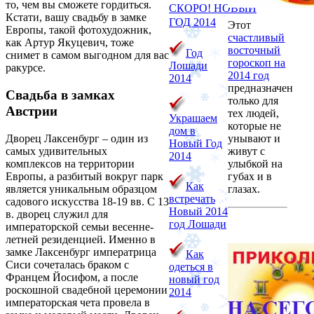
то, чем вы сможете гордиться.
СКОРО!
НОВЫЙ
Кстати, вашу свадьбу в замке
ГОД 2014
Этот
Европы, такой фотохудожник,
счастливый
как Артур Якуцевич, тоже
восточный
Год
снимет в самом выгодном для вас
гороскоп на
Лошади
ракурсе.
2014 год
2014
предназначен
Свадьба в замках
только для
Австрии
тех людей,
Украшаем
которые не
дом в
Дворец Лаксенбург – один из
унывают и
Новый Год
самых удивительных
живут с
2014
комплексов на территории
улыбкой на
Европы, а разбитый вокруг парк
губах и в
Как
является уникальным образцом
глазах.
встречать
садового искусства 18-19 вв. С 13
Новый 2014
в. дворец служил для
год Лошади
императорской семьи весенне-
летней резиденцией. Именно в
замке Лаксенбург императрица
Как
Сиси сочеталась браком с
одеться в
Францем Йосифом, а после
новый год
роскошной свадебной церемонии
2014
императорская чета провела в