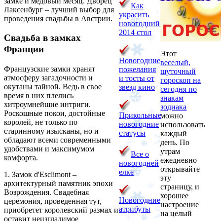
замке и медовый месяц. Дворец
Как
Лаксенбург – лучший выбор для
украсить
проведения свадьбы в Австрии.
новогодний
2014 стол
Свадьба в замках
Франции
Этот
Новогодние
веселый,
Французские замки хранят
пожелания
шуточный
атмосферу загадочности и
и тосты от
гороскоп на
окутаны тайной. Ведь в свое
звезд кино
сегодня по
время в них плелись
знакам
хитроумнейшие интриги.
зодиака
Роскошные покои, достойные
Прикольные
можно
королей, не только по
новогодние
использовать
старинному изысканы, но и
статусы
каждый
обладают всеми современными
день. По
удобствами и максимумом
утрам
Все о
комфорта.
ежедневно
новогодней
открывайте
елке
1. Замок d'Esclimont –
эту
архитектурный памятник эпохи
страницу, и
Возрождения. Свадебная
хорошее
Новогодние
церемония, проведенная тут,
настроение
атрибуты
приобретет королевский размах и
на целый
оставит неизгладимое