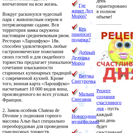
день
впечатление на всю жизнь.
Где
гарантировано
живет Дед
в полном
Вокруг раскинулся чудесный
Мороз?
объеме!
парк с живописным озером и
потрясающими садами. Вся
Кто
территория замка окружена
приносит
настоящим средневековым рвом.
подарки?
Ресторан «Ларошфуко» 18в.
способен удовлетворить любые
гастрономические пожелания
Добрый
своих гостей и для свадебного
Дедушка
торжества предлагает уникальное
Мороз
сочетание изысканности
старинных кулинарных традиций
Внучка
с современной кухней. Кроме
Снегурочка
того, винная карта «Ларошфуко»
насчитывает 10 000 видов вина,
Рецепт
Малыш
произведенного во всех уголках
создания
Снеговик
Франции.
счастливого
дня
- пусть
2. Замок-особняк Chateau de
каждый
Divonne у подножия горного
Новогодние
наш день
массива Альп был специально
мультфильмы
переоборудован для проведения
будет
грандиозных торжеств.
счастливым!