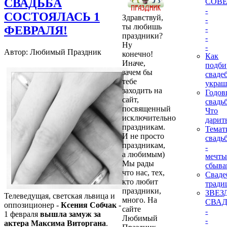
СВАДЬБА
СОВ
-
СОСТОЯЛАСЬ 1
Здравствуй,
-
ты любишь
ФЕВРАЛЯ!
-
праздники?
-
Ну
-
Автор: Любимый Праздник
конечно!
Как
Иначе,
подби
зачем бы
сваде
тебе
украш
заходить на
Годо
сайт,
свадь
посвященный
Что
исключительно
дарит
праздникам.
Темат
И не просто
свадь
праздникам,
-
а любимым)
мечт
Мы рады
сбыва
что нас, тех,
Сваде
кто любит
тради
праздники,
ЗВЕЗ
Телеведущая, светская львица и
много. На
СВА
оппозиционер -
Ксения Собчак
-
сайте
-
1 февраля
вышла замуж за
Любимый
-
актера Максима Виторгана
.