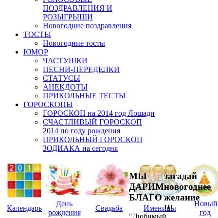
ПОЗДРАВЛЕНИЯ И
РОЗЫГРЫШИ
Новогодние поздравления
ТОСТЫ
Новогодние тосты
ЮМОР
ЧАСТУШКИ
ПЕСНИ-ПЕРЕДЕЛКИ
СТАТУСЫ
АНЕКДОТЫ
ПРИКОЛЬНЫЕ ТЕСТЫ
ГОРОСКОПЫ
ГОРОСКОП на 2014 год Лошади
СЧАСТЛИВЫЙ ГОРОСКОП
2014 по году рождения
ПРИКОЛЬНЫЙ ГОРОСКОП
ЗОДИАКА на сегодня
МЫ
загадай
ДАРИМ
новогоднее
БЛАГО
желание
День
Новый
!!!
Календарь
Свадьба
Именины
рождения
год
"Любимый