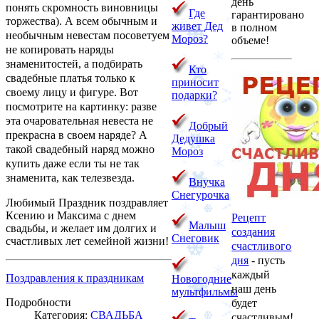
день
понять скромность виновницы
Где
гарантировано
торжества).
А всем обычным и
живет Дед
в полном
необычным невестам посоветуем
Мороз?
объеме!
не копировать наряды
знаменитостей, а подбирать
Кто
свадебные платья
только к
приносит
своему лицу и фигуре. Вот
подарки?
посмотрите на картинку: разве
эта очаровательная невеста не
Добрый
прекрасна в своем наряде? А
Дедушка
такой свадебный наряд можно
Мороз
купить даже если ты не так
знаменита, как телезвезда.
Внучка
Снегурочка
Любимый Праздник поздравляет
Ксению и Максима с днем
Рецепт
Малыш
свадьбы, и желает им долгих и
создания
Снеговик
счастливых лет семейной жизни!
счастливого
дня
- пусть
каждый
Поздравления к праздникам
Новогодние
наш день
мультфильмы
Подробности
будет
Категория:
СВАДЬБА
счастливым!