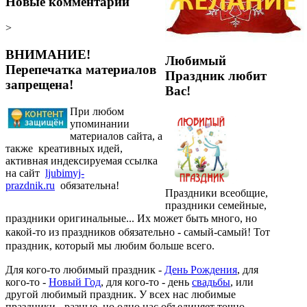
Новые комментарии
>
ВНИМАНИЕ!
Любимый
Перепечатка материалов
Праздник любит
запрещена!
Вас!
При любом
упоминании
материалов сайта, а
также креативных идей,
активная индексируемая ссылка
на сайт
ljubim
yj-
prazdnik.ru
обязательна!
Праздники всеобщие,
праздники семейные,
праздники оригинальные...
Их может быть много, но
какой-то из праздников обязательно - самый-самый! Тот
праздник, который мы любим больше всего.
Для кого-то любимый праздник -
День Рождения
, для
кого-то -
Новый Год
, для кого-то - день
свадьбы
, или
другой любимый праздник. У всех нас любимые
праздники - разные, но одно нас объединяет точно -