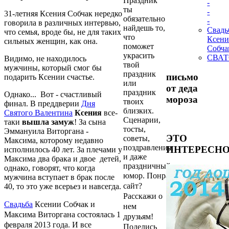
Праздник
-
ты
-
31-летняя Ксения Собчак нередко
обязательно
-
говорила в различных интервью,
найдешь то,
Свадь
что семья, вроде бы, не для таких
что
Ксен
сильных женщин, как она.
поможет
Собча
украсить
СВА
Видимо, не находилось
твой
мужчины, который смог бы
праздник
письмо
подарить Ксении счастье.
или
от деда
праздник
Однако... Вот - счастливый
мороза
твоих
финал. В преддверии
Дня
близких.
Святого Валентина
Ксения
все-
Сценарии,
таки
вышла замуж
! За сына
тосты,
Эммануила Виторгана -
ЭТО
советы,
Максима, которому недавно
поздравления,
ИНТЕРЕСН
исполнилось 40 лет. За плечами у
и даже
Максима два брака и двое детей,
праздничный
однако, говорят, что когда
юмор.
Понравился
мужчина вступает в брак после
сайт?
40, то это уже всерьез и навсегда.
Расскажи о
Свадьба
Ксении Собчак и
нем
Максима Виторгана состоялась 1
друзьям!
февраля 2013 года. И все
Поделись