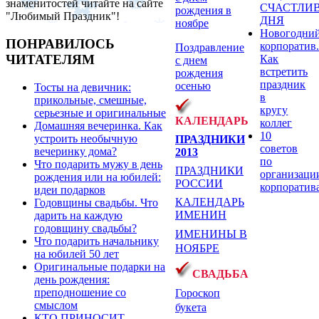
знаменитостей читайте на сайте
СЧАСТЛИ
рождения в
"Любимый Праздник"!
ДНЯ
ноябре
Новогодни
ПОНРАВИЛОСЬ
корпоратив
Поздравление
ЧИТАТЕЛЯМ
Как
с днем
встретить
рождения
праздник
осенью
Тосты на девичник:
в
прикольные, смешные,
кругу
серьезные и оригинальные
КАЛЕНДАРЬ
коллег
Домашняя вечеринка. Как
10
устроить необычную
ПРАЗДНИКИ
советов
вечеринку дома?
2013
по
Что подарить мужу в день
ПРАЗДНИКИ
организаци
рождения или на юбилей:
РОССИИ
корпоратив
идеи подарков
КАЛЕНДАРЬ
Годовщины свадьбы. Что
ИМЕНИН
дарить на каждую
годовщину свадьбы?
ИМЕНИНЫ В
Что подарить начальнику
НОЯБРЕ
на юбилей 50 лет
Оригинальные подарки на
СВАДЬБА
день рождения:
преподношение со
Гороскоп
смыслом
букета
КТО ПРИНОСИТ