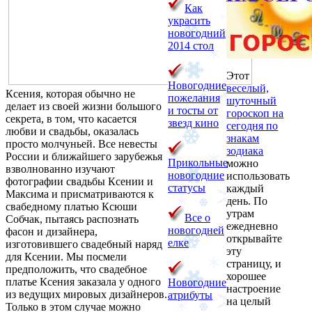
Как
украсить
новогодний
2014 стол
Этот
Новогодние
веселый,
Ксения, которая обычно не
пожелания
шуточный
делает из своей жизни большого
и тосты от
гороскоп на
секрета, в том, что касается
звезд кино
сегодня по
любви и свадьбы, оказалась
знакам
просто молчуньей. Все невесты
зодиака
России и ближайшего зарубежья
Прикольные
можно
взволнованно изучают
новогодние
использовать
фотографии свадьбы Ксении и
статусы
каждый
Максима и присматриваются к
день. По
свабедному платью Ксюши
утрам
Все о
Собчак, пытаясь распознать
ежедневно
новогодней
фасон и дизайнера,
открывайте
елке
изготовившего свадебный наряд
эту
для Ксении. Мы посмели
страницу, и
предположить, что свадебное
хорошее
платье Ксения заказала у одного
Новогодние
настроение
из ведущих мировых дизайнеров.
атрибуты
на целый
Только в этом случае можно