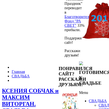
Праздник"
переводит
в
Благотворительный
Фонд "РА
СВЕТ"
33%
прибыли.
Поддержи
сайт!
Расскажи
друзьям!
ПОНРАВИЛСЯ
Главная
ГОТОВИМС
САЙТ?
СВАДЬБА
К
РАССКАЖИ
СВАДЬБЕ
ДРУЗЬЯМ!
КСЕНИЯ СОБЧАК и
Menu
МАКСИМ
СВАДЬБА
ВИТОРГАН.
СВА