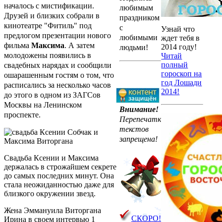
началось с мистификации.
любимым
Друзей и близких собрали в
праздником
кинотеатре "Фитиль" под
с
Узнай что
предлогом презентации нового
любимыми
ждет тебя в
фильма
Максима
. А затем
2014 году!
людьми!
молодожены появились в
Читай
полный
свадебных нарядах и сообщили
гороскоп на
ошарашенным гостям о том, что
год Лошади
расписались за несколько часов
2014!
до этого в одном из ЗАГСов
Москвы на Ленинском
Внимание!
проспекте.
Перепечатка
текстов
запрещена!
Свадьба Ксении и Максима
держалась в строжайшем секрете
до самых последних минут. Она
стала неожиданностью даже для
близкого окружении звезд.
Жена Эммануила Виторгана
СКОРО!
Ирина в своем интервью 1