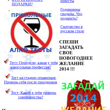
невесты
ПОДАРКИ?
Годовщины
свадьбы. Что
подарить?
Сватовство в
русском стиле
СПЕШИ
ЗАГАДАТЬ
СВОЕ
НОВОГОДНЕЕ
Тест: Определи, какая у тебя
ЖЕЛАНИЕ
алкогольная профессия?
2014 !!!
Тест на стадию опьянения:
Проверь себя после праздников
Тест: Какой у тебя уровень
совершенства?