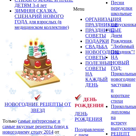
Песни
ДЕТЯМ 3-4 лет
переделки
Menu
ЗИМНЯЯ СКАЗКА.
школьные
СЦЕНАРИЙ НОВОГО
-
ОРГАНИЗАЦИЯ
ГОДА для взрослых (в
выпускник
ПРАЗДНИКОВ
медицинском коллективе)
С
ПРАЗДНИЧНЫЕ
Днем
СОВЕТЫ
Рождения,
ПОДАРКИ
"Любимый
СВАДЬБА
Праздник"!
НОВОГОДНИЕ
НА
СОВЕТЫ
НОВЫЙ
ПОЛЕЗНЫЕ
ГОД:
СОВЕТЫ
Прикольны
НА
новогодние
КАЖДЫЙ
частушки
ДЕНЬ
и
короткие
ДЕНЬ
стихи
НОВОГОДНИЕ
Р
ЕЦЕПТЫ
ОТ
РОЖДЕНИЯ
Прикольны
ЗВЕЗД
дипломы
ДЕНЬ
на
РОЖДЕНИЯ
Только
самые интересные и
встречу
самые вкусные рецепты блюд к
выпускник
Поздравление
новогоднему столу 2014
от
РЕЦЕПТ
с днем