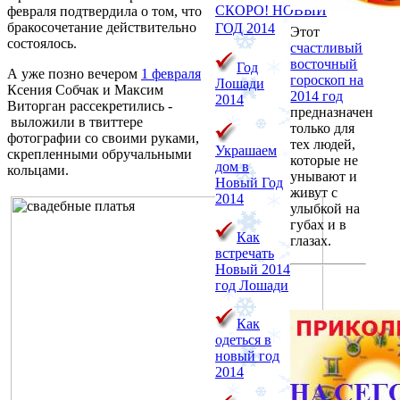
СКОРО!
НОВЫЙ
февраля подтвердила о том, что
бракосочетание действительно
ГОД 2014
Этот
состоялось.
счастливый
восточный
Год
А уже позно вечером
1 февраля
гороскоп на
Лошади
Ксения Собчак и Максим
2014 год
2014
Виторган рассекретились -
предназначен
выложили в твиттере
только для
фотографии со своими руками,
тех людей,
Украшаем
скрепленными обручальными
которые не
дом в
кольцами.
унывают и
Новый Год
живут с
2014
улыбкой на
губах и в
Как
глазах.
встречать
Новый 2014
год Лошади
Как
одеться в
новый год
2014