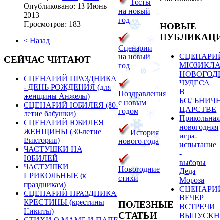
Тосты
Опубликовано: 13 Июнь
на новый
2013
год
Просмотров: 183
НОВЫЕ
ПУБЛИКАЦ
< Назад
Сценарии
СЦЕНАРИ
на новый
СЕЙЧАС ЧИТАЮТ
МЮЗИКЛА
год
НОВОГОД
СЦЕНАРИЙ ПРАЗДНИКА
ЧУДЕСА
- ДЕНЬ РОЖДЕНИЯ (для
В
Поздравления
женщины Анжелы)
БОЛЬНИЧ
с новым
СЦЕНАРИЙ ЮБИЛЕЯ (80-
ЦАРСТВЕ
годом
летие бабушки)
Прикольная
СЦЕНАРИЙ ЮБИЛЕЯ
новогодняя
ЖЕНЩИНЫ (30-летие
История
игра-
Виктории)
нового года
испытание
ЧАСТУШКИ НА
-
ЮБИЛЕЙ
выборы
ЧАСТУШКИ
Новогодние
Деда
ПРИКОЛЬНЫЕ (к
стихи
Мороза
праздникам)
СЦЕНАРИ
СЦЕНАРИЙ ПРАЗДНИКА
ВЕЧЕР
КРЕСТИНЫ (крестины
ПОЛЕЗНЫЕ
ВСТРЕЧИ
Никиты)
СТАТЬИ
ВЫПУСКН
СТИХИ О МАМЕ И ПАПЕ