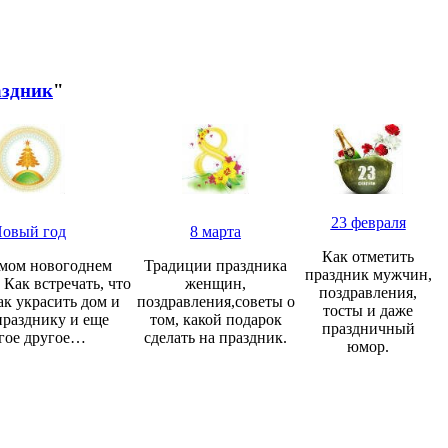
здник
"
23 февраля
овый год
8 марта
Как отметить
мом новогоднем
Традиции праздника
праздник мужчин,
 Как встречать, что
женщин,
поздравления,
ак украсить дом и
поздравления,советы о
тосты и даже
празднику и еще
том, какой подарок
праздничный
гое другое…
сделать на праздник.
юмор.