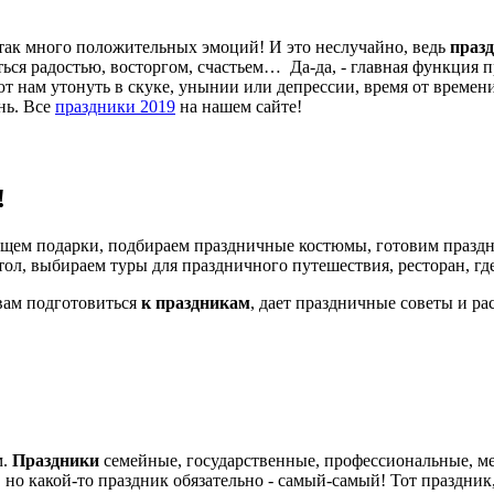
е так много положительных эмоций! И это неслучайно, ведь
праз
ться радостью, восторгом, счастьем… Да-да, - главная функция п
ют нам утонуть в скуке, унынии или депрессии, время от време
нь. Все
праздники 2019
на нашем сайте!
!
ищем подарки, подбираем праздничные костюмы, готовим празд
тол, выбираем туры для праздничного путешествия, ресторан, г
м подготовиться
к праздникам
, дает праздничные советы и ра
м.
Праздники
семейные, государственные, профессиональные, 
, но какой-то праздник обязательно - самый-самый! Тот праздни