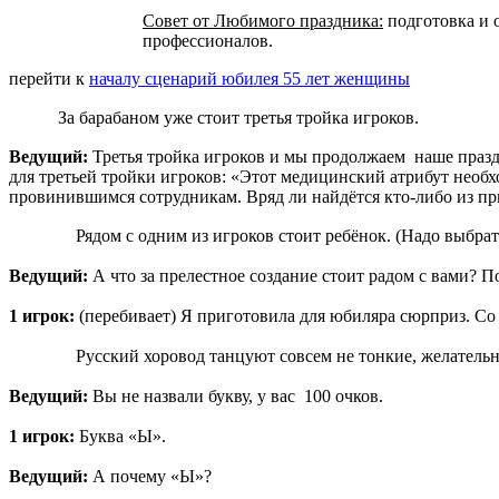
Совет от Любимого праздника:
подготовка и 
профессионалов.
перейти к
началу сценарий юбилея 55 лет женщины
За барабаном уже стоит третья тройка игроков.
Ведущий:
Третья тройка игроков и мы продолжаем наше праздн
для третьей тройки игроков: «Этот медицинский атрибут необх
провинившимся сотрудникам. Вряд ли найдётся кто-либо из прис
Рядом с одним из игроков стоит ребёнок. (Надо выбрат
Ведущий:
А что за прелестное создание стоит радом с вами? По
1 игрок:
(перебивает) Я приготовила для юбиляра сюрприз. Со
Русский хоровод танцуют совсем не тонкие, желатель
Ведущий:
Вы не назвали букву, у вас 100 очков.
1 игрок:
Буква «Ы».
Ведущий:
А почему «Ы»?