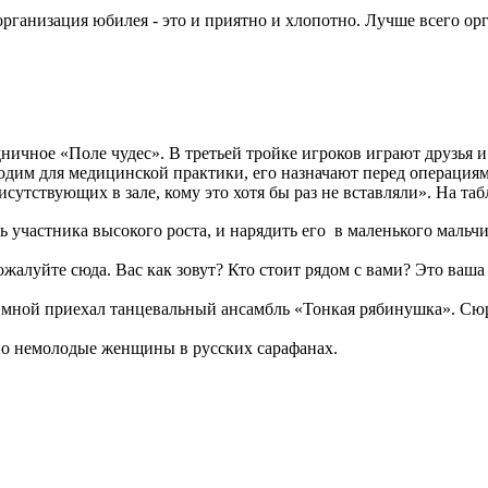
организация юбилея - это и приятно и хлопотно. Лучше всего о
ичное «Поле чудес». В третьей тройке игроков играют друзья и
одим для медицинской практики, его назначают перед операциям
утствующих в зале, кому это хотя бы раз не вставляли». На табл
ь участника высокого роста, и нарядить его в маленького мальчи
жалуйте сюда. Вас как зовут? Кто стоит рядом с вами? Это ваша
 мной приехал танцевальный ансамбль «Тонкая рябинушка». Сю
но немолодые женщины в русских сарафанах.