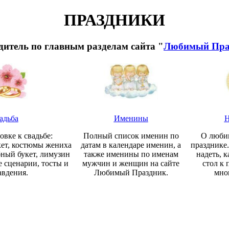
ПРАЗДНИКИ
дитель по главным разделам сайта "
Любимый Пра
адьба
Именины
Н
овке к свадьбе:
Полный список именин по
О люби
кет, костюмы жениха
датам в календаре именин, а
празднике.
бный букет, лимузин
также именины по именам
надеть, к
е сценарии, тосты и
мужчин и женщин на сайте
стол к 
авдения.
Любимый Праздник.
мно