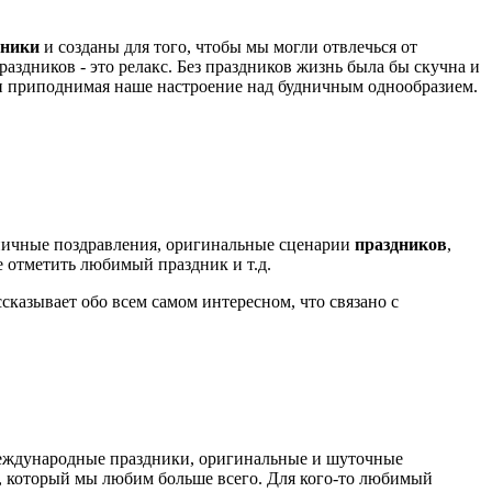
дники
и созданы для того, чтобы мы могли отвлечься от
раздников - это релакс. Без праздников жизнь была бы скучна и
ни приподнимая наше настроение над будничным однообразием.
ничные поздравления, оригинальные сценарии
праздников
,
де отметить любимый праздник и т.д.
ссказывает обо всем самом интересном, что связано с
международные праздники, оригинальные и шуточные
к, который мы любим больше всего. Для кого-то любимый