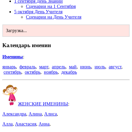
1 сентября День Знаний
Сценарии на 1 Сентября
5 октября День Учителя
Сценарии на День Учителя
Загрузка...
Календарь именин
Именины
:
январь
,
февраль
,
март
,
апрель
,
май
,
июнь
,
июль
,
август
,
сентябрь
,
октябрь
,
ноябрь
,
декабрь
ЖЕНСКИЕ ИМЕНИНЫ
:
Александра
,
Алина
,
Алиса
,
Алла
,
Анастасия
,
Анна
,