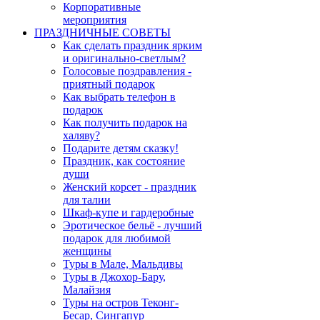
Корпоративные
мероприятия
ПРАЗДНИЧНЫЕ СОВЕТЫ
Как сделать праздник ярким
и оригинально-светлым?
Голосовые поздравления -
приятный подарок
Как выбрать телефон в
подарок
Как получить подарок на
халяву?
Подарите детям сказку!
Праздник, как состояние
души
Женский корсет - праздник
для талии
Шкаф-купе и гардеробные
Эротическое бельё - лучший
подарок для любимой
женщины
Туры в Мале, Мальдивы
Туры в Джохор-Бару,
Малайзия
Туры на остров Теконг-
Бесар, Сингапур