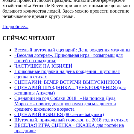
можно провести любой праздник. Живописное фермерское
хозяйство «La Ferme de Reve» привлекает внимание довольно
большого количества людей. Здесь можно провести поистине
незабываемое время в кругу семьи.
Подробнее...
СЕЙЧАС ЧИТАЮТ
Веселый шуточный сценарий: День рождения мужчины
«Веселая лотерея». Прикольная игра - розыгрыш для
гостей на празднике
ЧАСТУШКИ НА ЮБИЛЕЙ
Прикольные подарки на день рождения - шуточная
сценка в стихах
СЦЕНАРИЙ: ВЕЧЕР ВСТРЕЧИ ВЫПУСКНИКОВ
СЦЕНАРИЙ ПРАЗДНИКА - ДЕНЬ РОЖДЕНИЯ (для
женщины Анжелы)
Сценарий на год Собаки 2018 - «На поиски Деда
Мороза» - новогодняя программа для младшего и
среднего школьного возраста
СЦЕНАРИЙ ЮБИЛЕЯ (80-летие бабушки)
Шуточный, прикольный гороскоп на 2018 год в стихах
ВЕСЁЛАЯ ИГРА СЦЕНКА - СКАЗКА для гостей на
празднике