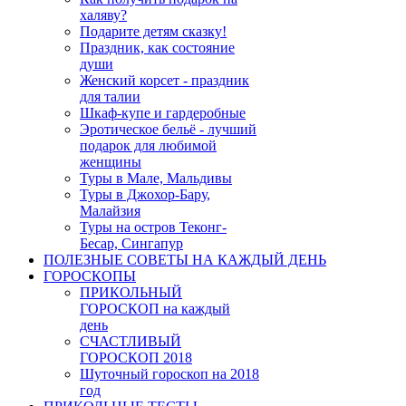
халяву?
Подарите детям сказку!
Праздник, как состояние
души
Женский корсет - праздник
для талии
Шкаф-купе и гардеробные
Эротическое бельё - лучший
подарок для любимой
женщины
Туры в Мале, Мальдивы
Туры в Джохор-Бару,
Малайзия
Туры на остров Теконг-
Бесар, Сингапур
ПОЛЕЗНЫЕ СОВЕТЫ НА КАЖДЫЙ ДЕНЬ
ГОРОСКОПЫ
ПРИКОЛЬНЫЙ
ГОРОСКОП на каждый
день
СЧАСТЛИВЫЙ
ГОРОСКОП 2018
Шуточный гороскоп на 2018
год