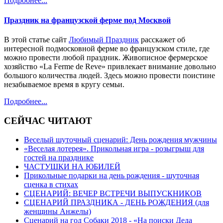
Подробнее...
Праздник на французской ферме под Москвой
В этой статье сайт
Любимый Праздник
расскажет об
интересной подмосковной ферме во французском стиле, где
можно провести любой праздник. Живописное фермерское
хозяйство «La Ferme de Reve» привлекает внимание довольно
большого количества людей. Здесь можно провести поистине
незабываемое время в кругу семьи.
Подробнее...
СЕЙЧАС ЧИТАЮТ
Веселый шуточный сценарий: День рождения мужчины
«Веселая лотерея». Прикольная игра - розыгрыш для
гостей на празднике
ЧАСТУШКИ НА ЮБИЛЕЙ
Прикольные подарки на день рождения - шуточная
сценка в стихах
СЦЕНАРИЙ: ВЕЧЕР ВСТРЕЧИ ВЫПУСКНИКОВ
СЦЕНАРИЙ ПРАЗДНИКА - ДЕНЬ РОЖДЕНИЯ (для
женщины Анжелы)
Сценарий на год Собаки 2018 - «На поиски Деда