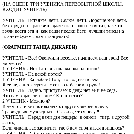
(НА СЦЕНЕ ТРИ УЧЕНИКА ПЕРВОБЫТНОЙ ШКОЛЫ.
ВХОДИТ УЧИТЕЛЬ)
УЧИТЕЛЬ - Встаньте, дети! Сядьте, дети! Дорогие мои дети,
без зарядки на рассвете, даже солнышко не светит, так что
взяли кости эти и, как наши предки йети, лучший танец на
планете будем с вами танцевать!
(
ФРАГМЕНТ ТАНЦА ДИКАРЕЙ
)
УЧИТЕЛЬ - Всё! Окончили веселье, начинаем наш урок! Все
на месте?
1 УЧЕНИК - Нет Газели - она вышла на поток!
УЧИТЕЛЬ - На какой поток?
1 УЧЕНИК - За рыбой! Той, что водится в реке.
Я ее недавно встретил с сетью и багром в руке!
УЧИТЕЛЬ - Ладно, приступаем к делу, нет ее и не беда.
Что вам задавали на дом? Кто ответит?
2 УЧЕНИК - Можно я?
В чем отличье плотоядных от других зверей в лесу,
Травоядных, мухоядных... О-го-го, что я несу?!
УЧИТЕЛЬ - Перед вами две пещеры, в одной - тигр, в другой
- лось,
Если ливень вас застигнет, где б вам спрятаться пришлось?
2 УЧЕНИК - Я бы спрятался, наверно, в этой... или лучше в