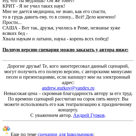
Ну, что ты медлишь? Он же тонет!
КРИТ - Я не учил таких наук!
Мне не дается медицина, не знаю, как его спасти,
то в грудь давить ему, то в спину... Всё! Дело кончено!
Прости...
САША - Вот так, друзья, учились в Риме, незнанье хуже
всяких бед -
Хвала наукам и латыни, наука - корень всех побед!
Полную версию сценария можно заказать у автора ниже:
Дорогие друзья! Те, кого заинтересовал данный сценарий,
могут получить его полную версию, с авторскими минусами
песен и презентациями, если напишут мне на электронный
адрес:
andrew.gurkov@yandex.ru
Невысокая цена – скромная благодарность автору за его труд.
По времени сценарий рассчитан на сорок пять минут. Вы
можете использовать его как театрализацию к праздничному
концерту.
С уважением автор.
Андрей Гурков
.
Еще по теме
сценарии для lшкольников
: