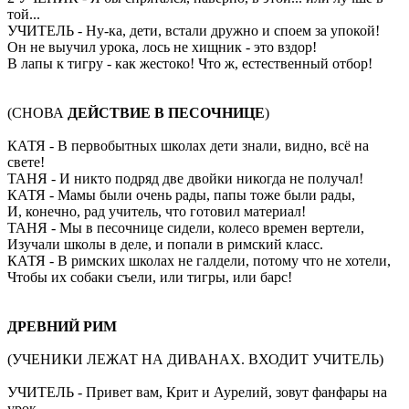
той...
УЧИТЕЛЬ - Ну-ка, дети, встали дружно и споем за упокой!
Он не выучил урока, лось не хищник - это вздор!
В лапы к тигру - как жестоко! Что ж, естественный отбор!
(СНОВА
ДЕЙСТВИЕ В ПЕСОЧНИЦЕ
)
КАТЯ - В первобытных школах дети знали, видно, всё на
свете!
ТАНЯ - И никто подряд две двойки никогда не получал!
КАТЯ - Мамы были очень рады, папы тоже были рады,
И, конечно, рад учитель, что готовил материал!
ТАНЯ - Мы в песочнице сидели, колесо времен вертели,
Изучали школы в деле, и попали в римский класс.
КАТЯ - В римских школах не галдели, потому что не хотели,
Чтобы их собаки съели, или тигры, или барс!
ДРЕВНИЙ РИМ
(УЧЕНИКИ ЛЕЖАТ НА ДИВАНАХ. ВХОДИТ УЧИТЕЛЬ)
УЧИТЕЛЬ - Привет вам, Крит и Аурелий, зовут фанфары на
урок.