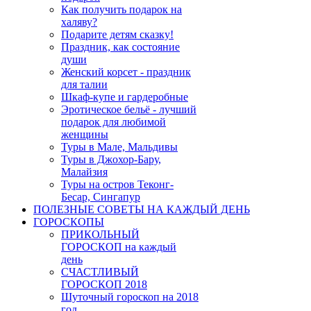
Как получить подарок на
халяву?
Подарите детям сказку!
Праздник, как состояние
души
Женский корсет - праздник
для талии
Шкаф-купе и гардеробные
Эротическое бельё - лучший
подарок для любимой
женщины
Туры в Мале, Мальдивы
Туры в Джохор-Бару,
Малайзия
Туры на остров Теконг-
Бесар, Сингапур
ПОЛЕЗНЫЕ СОВЕТЫ НА КАЖДЫЙ ДЕНЬ
ГОРОСКОПЫ
ПРИКОЛЬНЫЙ
ГОРОСКОП на каждый
день
СЧАСТЛИВЫЙ
ГОРОСКОП 2018
Шуточный гороскоп на 2018
год