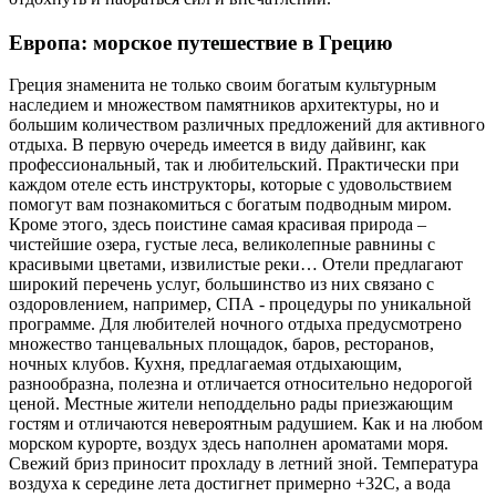
Европа: морское путешествие в Грецию
Греция знаменита не только своим богатым культурным
наследием и множеством памятников архитектуры, но и
большим количеством различных предложений для активного
отдыха. В первую очередь имеется в виду дайвинг, как
профессиональный, так и любительский. Практически при
каждом отеле есть инструкторы, которые с удовольствием
помогут вам познакомиться с богатым подводным миром.
Кроме этого, здесь поистине самая красивая природа –
чистейшие озера, густые леса, великолепные равнины с
красивыми цветами, извилистые реки… Отели предлагают
широкий перечень услуг, большинство из них связано с
оздоровлением, например, СПА - процедуры по уникальной
программе. Для любителей ночного отдыха предусмотрено
множество танцевальных площадок, баров, ресторанов,
ночных клубов. Кухня, предлагаемая отдыхающим,
разнообразна, полезна и отличается относительно недорогой
ценой. Местные жители неподдельно рады приезжающим
гостям и отличаются невероятным радушием. Как и на любом
морском курорте, воздух здесь наполнен ароматами моря.
Свежий бриз приносит прохладу в летний зной. Температура
воздуха к середине лета достигнет примерно +32С, а вода