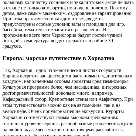
большому количеству сосновых и эвкалиптовых лесов дышать
в стране не только комфортно, но и очень полезно. Поэтому
детям, даже самым маленьким, оздоровление гарантированно.
При этом практически в каждом отеле для деток
предусмотрены особые условия: залы и площадки для игр,
бассейны, тематические занятия и развлечения. На
протяжении всего лета Черногория балует гостей чудной
погодой - температура воздуха держится в районе 30
градусов.
Европа: морское путешествие в Хорватию
Так, Хорватия
-
одно из экологически чистых государств
Европы встретит вас цветущими растениями и удивительным
воздухом, наполненным особым ароматом средиземноморья.
Культурная программа более, чем насыщенная, интересных
достопримечательностей довольно много, например,
Кафедральный собор, Крепостные стены или Амфитеатр. При
этом путешествовать можно как на автомобиле, так и на
велосипеде. Очень популярны пешие экскурсии. Курорты
Хорватии соответствуют самым высоким требованиям:
отличный уровень сервиса, разнообразные развлечения, кухня
на любой вкус. Здесь можно по-настоящему расслабиться,
отдохнуть и набраться сил и впечатлений.