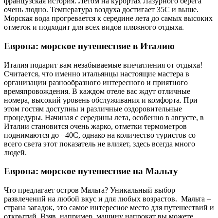
французская история. Летом на курортах Лазурного берега
очень людно. Температура воздуха достигает 35С и выше.
Морская вода прогревается к середине лета до самых высоких
отметок и подходит для всех видов пляжного отдыха.
Европа: морское путешествие в Италию
Италия подарит вам незабываемые впечатления от отдыха!
Считается, что именно итальянцы настоящие мастера в
организации разнообразного интересного и приятного
времяпровождения. В каждом отеле вас ждут отличные
номера, высокий уровень обслуживания и комфорта. При
этом гостям доступны и различные оздоровительные
процедуры. Начиная с середины лета, особенно в августе, в
Италии становится очень жарко, отметки термометров
поднимаются до +40С, однако на количество туристов со
всего света этот показатель не влияет, здесь всегда много
людей.
Европа: морское путешествие на Мальту
Что предлагает остров Мальта? Уникальный выбор
развлечений на любой вкус и для любых возрастов. Мальта –
страна загадок, это самое интересное место для путешествий и
открытий. Взяв, например, машину напрокат вы можете