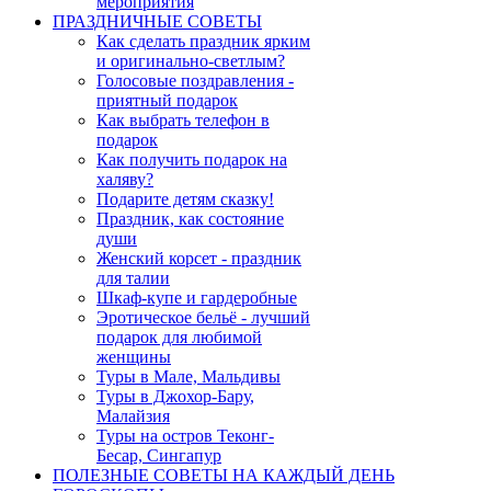
мероприятия
ПРАЗДНИЧНЫЕ СОВЕТЫ
Как сделать праздник ярким
и оригинально-светлым?
Голосовые поздравления -
приятный подарок
Как выбрать телефон в
подарок
Как получить подарок на
халяву?
Подарите детям сказку!
Праздник, как состояние
души
Женский корсет - праздник
для талии
Шкаф-купе и гардеробные
Эротическое бельё - лучший
подарок для любимой
женщины
Туры в Мале, Мальдивы
Туры в Джохор-Бару,
Малайзия
Туры на остров Теконг-
Бесар, Сингапур
ПОЛЕЗНЫЕ СОВЕТЫ НА КАЖДЫЙ ДЕНЬ