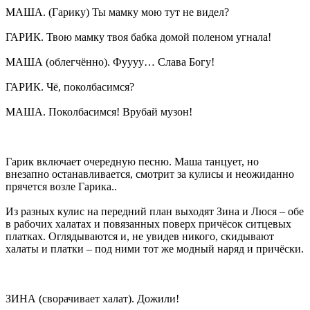
МАША. (Гарику) Ты мамку мою тут не видел?
ГАРИК. Твою мамку твоя бабка домой поленом угнала!
МАША (облегчённо). Фуууу… Слава Богу!
ГАРИК. Чё, поколбасимся?
МАША. Поколбасимся! Врубай музон!
Гарик включает очередную песню. Маша танцует, но
внезапно останавливается, смотрит за кулисы и неожиданно
прячется возле Гарика..
Из разных кулис на передний план выходят Зина и Люся – обе
в рабочих халатах и повязанных поверх причёсок ситцевых
платках. Оглядываются и, не увидев никого, скидывают
халаты и платки – под ними тот же модный наряд и причёски.
ЗИНА (сворачивает халат). Дожили!