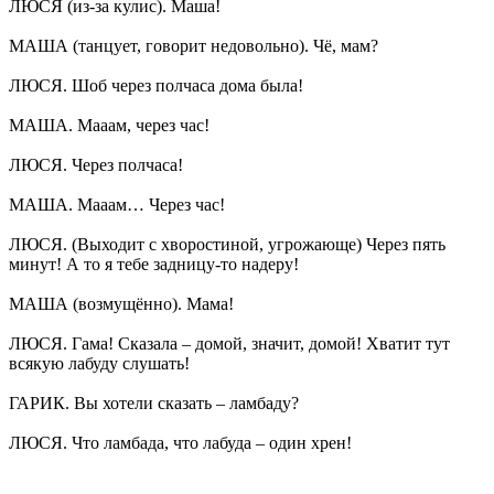
ЛЮСЯ (из-за кулис). Маша!
МАША (танцует, говорит недовольно). Чё, мам?
ЛЮСЯ. Шоб через полчаса дома была!
МАША. Мааам, через час!
ЛЮСЯ. Через полчаса!
МАША. Мааам… Через час!
ЛЮСЯ. (Выходит с хворостиной, угрожающе) Через пять
минут! А то я тебе задницу-то надеру!
МАША (возмущённо). Мама!
ЛЮСЯ. Гама! Сказала – домой, значит, домой! Хватит тут
всякую лабуду слушать!
ГАРИК. Вы хотели сказать – ламбаду?
ЛЮСЯ. Что ламбада, что лабуда – один хрен!