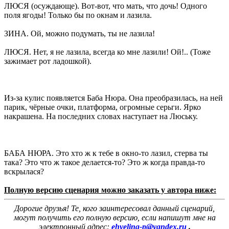
ЛЮСЯ (осуждающе). Вот-вот, что мать, что дочь! Одного
поля ягоды! Только бы по окнам и лазила.
ЗИНА. Ой, можно подумать, ты не лазила!
ЛЮСЯ. Нет, я не лазила, всегда ко мне лазили! Ой!.. (Тоже
зажимает рот ладошкой).
Из-за кулис появляется Баба Нюра. Она преобразилась, на ней
парик, чёрные очки, платформа, огромные серьги. Ярко
накрашена. На последних словах наступает на Люську.
БАБА НЮРА. Это хто ж к тебе в окно-то лазил, стерва ты
така? Это что ж такое делается-то? Это ж когда правда-то
вскрылася?
Полную версию сценария можно заказать у автора ниже:
Дорогие друзья! Те, кого заинтересовал данный сценарий,
могут получить его полную версию, если напишут мне на
электронный адрес:
ehvelina-p@yandex.ru
.