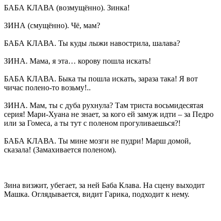
БАБА КЛАВА (возмущённо). Зинка!
ЗИНА (смущённо). Чё, мам?
БАБА КЛАВА. Ты куды лыжи навострила, шалава?
ЗИНА. Мама, я эта… корову пошла искать!
БАБА КЛАВА. Быка ты пошла искать, зараза така! Я вот
чичас полено-то возьму!..
ЗИНА. Мам, ты с дуба рухнула? Там триста восьмидесятая
серия! Мари-Хуана не знает, за кого ей замуж идти – за Педро
или за Гомеса, а ты тут с поленом прогуливаешься?!
БАБА КЛАВА. Ты мине мозги не пудри! Марш домой,
сказала! (Замахивается поленом).
Зина визжит, убегает, за ней Баба Клава. На сцену выходит
Машка. Оглядывается, видит Гарика, подходит к нему.