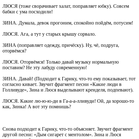
ЛЮСЯ (тоже сворачивает халат, поправляет юбку). Совсем
бабки с ума посходили!
ЗИНА. Думала, девок прогоним, спокойно пойдём, потусим!
ЛЮСЯ. Ага, а тут у старых крышу сорвало.
ЗИНА (поправляет одежду, причёску). Ну, чё, подруга,
оторвёмся?
ЛЮСЯ. Оторвёмся! Только давай музыку нормальную
поставим? Не эту лабуду современную!
ЗИНА. Давай! (Подходит к Гарику, что-то ему показывает, тот
согласно кивает. Звучит фрагмент песни «Какие люди в
Голливуде», Зина и Люся выделывают кренделя, подпевают).
ЛЮСЯ. Какие лю-ю-ю-ди в Га-а-а-лливуди! Ой, да хорошо-то
как, Зинка! А вот эту помнишь?
Снова подходит к Гарику, что-то объясняет. Звучит фрагмент
другой песни: «Дым сигарет с ментолом». Зина и Люся