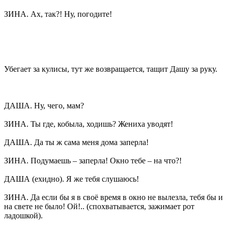
ЗИНА. Ах, так?! Ну, погодите!
Убегает за кулисы, тут же возвращается, тащит Дашу за руку.
ДАША. Ну, чего, мам?
ЗИНА. Ты где, кобыла, ходишь? Жениха уводят!
ДАША. Да ты ж сама меня дома заперла!
ЗИНА. Подумаешь – заперла! Окно тебе – на что?!
ДАША (ехидно). Я же тебя слушаюсь!
ЗИНА. Да если бы я в своё время в окно не вылезла, тебя бы и
на свете не было! Ой!.. (спохватывается, зажимает рот
ладошкой).