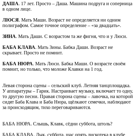
ДАША
. 17 лет. Просто – Даша. Машина подруга и соперница
в одном лице.
ЛЮСЯ
. Мать Маши. Возраст не определяется ни одним
полиграфом. Самое точное определение – «за двадцать».
ЗИНА
. Мать Даши. С возрастом та же фигня, что и у Люси.
БАБА КЛАВА
. Мать Зины. Бабка Даши. Возраст не
скрывает. Просто не помнит.
БАБА НЮРА
. Мать Люси. Бабка Маши. О возрасте своём
помнит, но только, что моложе Клавки на 1 год.
Левая сторона сцены – сельский клуб. Летняя танцплощадка.
У аппаратуры – Гарик. Настраивает музыку, включает то одну,
то другую песни. Правая сторона сцены – лавочка, на которой
сидят Баба Клава и Баба Нюра, щёлкают семечки, наблюдают
за происходящим, тихо переговариваются.
БАБА НЮРА. Слышь, Клавк, сёдни суббота, штоль?
БАБА КЛАВА. Дык, суббота, щас опять дискотека в клубе