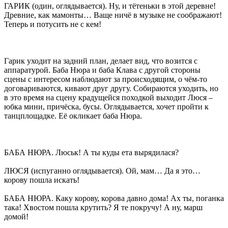
ГАРИК (один, оглядывается). Ну, и тётеньки в этой деревне!
Древние, как мамонты… Ваще ничё в музыке не соображают!
Теперь и потусить не с кем!
Гарик уходит на задний план, делает вид, что возится с
аппаратурой. Баба Нюра и баба Клава с другой стороны
сцены с интересом наблюдают за происходящим, о чём-то
договариваются, кивают друг другу. Собираются уходить, но
в это время на сцену крадущейся походкой выходит Люся –
юбка мини, причёска, бусы. Оглядывается, хочет пройти к
танцплощадке. Её окликает баба Нюра.
БАБА НЮРА. Люськ! А ты куды ета вырядилася?
ЛЮСЯ (испуганно оглядывается). Ой, мам… Да я это…
корову пошла искать!
БАБА НЮРА. Каку корову, корова давно дома! Ах ты, поганка
така! Хвостом пошла крутить? Я те покручу! А ну, марш
домой!