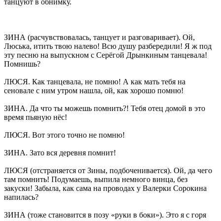
танцуют в обнимку.
ЗИНА (расчувствовалась, танцует и разговаривает). Ой,
Люська, итить твою налево! Всю душу разбередили! Я ж под
эту песню на выпускном с Серёгой Дрынкиным танцевала!
Помнишь?
ЛЮСЯ. Как танцевала, не помню! А как мать тебя на
сеновале с ним утром нашла, ой, как хорошо помню!
ЗИНА. Да что ты можешь помнить?! Тебя отец домой в это
время пьяную нёс!
ЛЮСЯ. Вот этого точно не помню!
ЗИНА. Зато вся деревня помнит!
ЛЮСЯ (отстраняется от Зины, подбоченивается). Ой, да чего
там помнить! Подумаешь, выпила немного винца, без
закуски! Забыла, как сама на проводах у Валерки Сорокина
напилась?
ЗИНА (тоже становится в позу «руки в боки»). Это я с горя