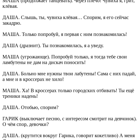
МАША (продолжает танцевать). Через плечо! Чувиха я, грит,
клёвая.
ДАША. Слышь, ты, чувиха клёвая… Спорим, я его сейчас
закадрю.
МАША. Только попробуй, я первая с ним познакомилась!
ДАША (дразнит). Ты познакомилась, я а уведу.
МАША (угрожающе). Попробуй только, я тогда тебе свои
ламбутены не дам на дискач поносить!
ДАША. Больно мне нужны твои лабутены! Сама с них падай,
а мне и в кроссерах не хило!
МАША. Ха! В кроссерах только городских отбивать! Ты ещё
треники надень!
ДАША. Отобью, спорим?
ГАРИК (выключает песню, с интересом смотрит на девчонок).
О чём спор, девочки?
ДАША. (крутится вокруг Гарика, говорит кокетливо) А меня