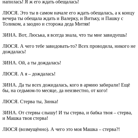
напилась! Я ж его ждать обещалась!
ЛЮСЯ. Это ты в самом начале его ждать обещалась, а к концу
вечера ты обещала ждать и Валерку, и Витьку, и Пашку с
Толиком, а заодно и сторожа деда Митяя!
ЗИНА. Вот, Люська, я всегда знала, что ты мне завидуешь!
ЛЮСЯ. А чего тебе завидовать-то? Всех проводила, никого не
дождалась!
ЗИНА. Ой, а ты дождалась!
ЛЮСЯ. А я – дождалась!
ЗИНА. Да ты всех дожидалась, кого в армию забирали! Ещё
бы, на седьмом-то месяце, да неизвестно, от кого!
ЛЮСЯ. Стерва ты, Зинка!
ЗИНА. От стервы слышу! И ты стерва, и бабка твоя – стерва,
и Машка твоя стерва!
ЛЮСЯ (возмущённо). А чего это моя Машка – стерва?!