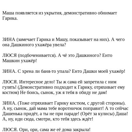
Маша появляется из укрытия, демонстративно обнимает
Гарика.
ЗИНА (замечает Гарика и Машу, показывает на них). А чего
она Дашкиного ухажёра увела?
ЛЮСЯ (подбоченивается). А чё это Дашкиного? Енто
Машкин ухажёр!
ЗИНА. С хрена ли баня-то упала? Енто Дашки моей ухажёр!
ЛЮСЯ. Интересное дело! Ты ж сама ей запретила с ним
гулять! (Демонстративно подходит к Гарику, отряхивает ему
костюм) Не боись, сынок, уж я тебя в обиду не дам!
ЗИНА. (Тоже отряхивает Гарику костюм, с другой стороны).
А ну, сынок, дай мама тебе воротничок поправит! А то сейчас
Дашенька придёт, а ты не при параде! (Орёт за кулисы) Даша!
А, ну, иди сюда, смотри, кто тебя здесь ждёт!
ЛЮСЯ. Ори, ори, сама же её дома закрыла!