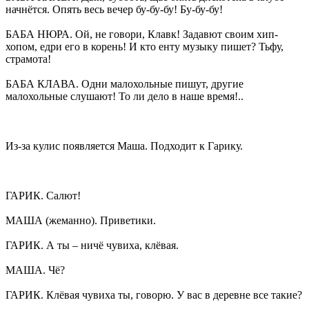
начнётся. Опять весь вечер бу-бу-бу! Бу-бу-бу!
БАБА НЮРА. Ой, не говори, Клавк! Задавют своим хип-
хопом, едри его в корень! И кто енту музыку пишет? Тьфу,
страмота!
БАБА КЛАВА. Одни малохольные пишут, другие
малохольные слушают! То ли дело в наше время!..
Из-за кулис появляется Маша. Подходит к Гарику.
ГАРИК. Салют!
МАША (жеманно). Приветики.
ГАРИК. А ты – ничё чувиха, клёвая.
МАША. Чё?
ГАРИК. Клёвая чувиха ты, говорю. У вас в деревне все такие?