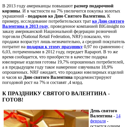
В 2013 году американцы повышают
размер подарочной
корзины
. И в частности на 7% увеличится покупка золотых
украшений -
подарков ко Дню Святого Валентина.
К
примеру, исследование потребительских трат
ко Дню святого
Валентина в 2013 году
, проведенное компанией BIGinsight по
заказу американской Национальной федерации розничной
торговли (National Retail Federation, NRF) показало, что
продажи возрастут лишь незначительно, а средний покупатель
потратит на
подарки к этому празднику
0,97 по сравнению с
6,03, потраченными в 2012 году, передает Rapaport. В то же
время сообщается, что приобрести в качестве подарка
ювелирные изделия готовы 19,7% опрошенных потребителей,
а в предыдущем году такое намерение озвучивали 18,9%
опрошенных. NRF ожидает, что продажи ювелирных изделий
и часов ко
Дню святого Валентина
продемонстрируют
погодовой рост на 7% и составят ,4 млрд.
К ПРАЗДНИКУ СВЯТОГО ВАЛЕНТИНА -
ГОТОВ!
День святого
Валентина
-
14
февраля
-
остается одним