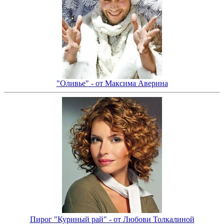
"Оливье" - от Максима Аверина
Пирог "Куриный рай" - от Любови Толкалиной