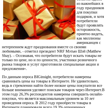
из важнейших в
году праздников
для покупки
подарков, и хотя
потребители
будут проявлять
осторожность,
приятно видеть,
как миллионы
американцев с
нетерпением ждут празднования вместе со своими
любимыми, - отметил президент NRF Мэтью Шэй (Matthew
Shay). – Осознавая, что потребители будут искать товары не
только по цене, но и по ценности, участники розничного
рынка товаров и услуг приготовили специальные акции и
предложения».
По данным опроса BIGinsight, потребители намерены
сравнивать цены на товары в Интернете. Не удивительно,
ведь в стремлении найти более низкие цены покупатели все
больше внимания уделяют поискам товаров через Интернет.В
этом году 26,3% респондентов намерены совершить онлайн-
покупки, что является максимальным уровнем за 10 лет
проведения опроса. В 2012 году приобрести товары в
Интернете планировали всего 19,3% опрошенных.