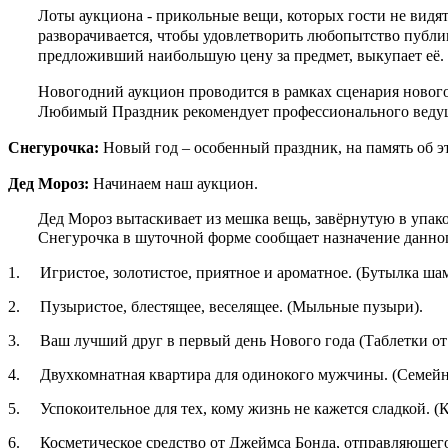
Лоты аукциона - прикольные вещи, которых гости не видя
разворачивается, чтобы удовлетворить любопытство публ
предложивший наибольшую цену за предмет, выкупает её.
Новогодний аукцион проводится в рамках сценария новогодн
Любимый Праздник рекомендует профессионального ведуще
Снегурочка:
Новый год – особенный праздник, на память об 
Дед Мороз:
Начинаем наш аукцион.
Дед Мороз вытаскивает из мешка вещь, завёрнутую в упако
Снегурочка в шуточной форме сообщает назначение данног
1. Игристое, золотистое, приятное и ароматное. (Бутылка ша
2. Пузыристое, блестящее, веселящее. (Мыльные пузыри).
3. Ваш лучший друг в первый день Нового года (Таблетки от
4. Двухкомнатная квартира для одинокого мужчины. (Семейн
5. Успокоительное для тех, кому жизнь не кажется сладкой. (
6. Косметическое средство от Джеймса Бонда, отправляющего