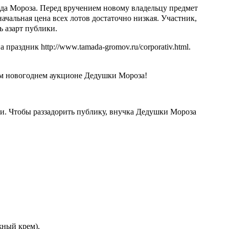
еда Мороза.
Перед вручением новому владельцу предмет
ачальная цена всех лотов достаточно низкая. Участник,
 азарт публики.
раздник http://www.tamada-gromov.ru/corporativ.html.
ем новогоднем аукционе Дедушки Мороза!
ри. Чтобы раззадорить публику, внучка Дедушки Мороза
жный крем).