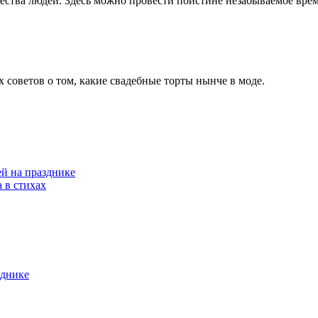
ества людей. Здесь можно провести поистине незабываемое врем
 советов о том, какие свадебные торты нынче в моде.
ей на празднике
 в стихах
днике