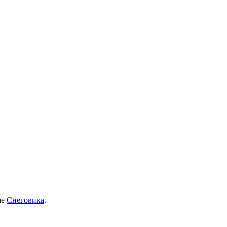
ме
Снеговика
.