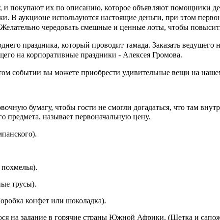
т, и покупают их по описанию, которое объявляют помощники д
ики.
В аукционе используются настоящие деньги, при этом первон
Желательно чередовать смешные и ценные лоты, чтобы повысить
его праздника, который проводит тамада. Заказать ведущего на п
го на корпоративные праздники - Алексея Громова.
этом событии вы можете приобрести удивительные вещи на наш
вочную бумагу, чтобы гости не смогли догадаться, что там внут
о предмета, называет первоначальную цену.
мпанского).
 похмелья).
ые трусы).
Коробка конфет или шоколадка).
ся на задание в горячие страны Южной Африки. (Щетка и сапо