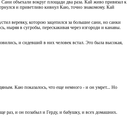
 Сани объехали вокруг площади два раза. Кай живо привязал к
бернулся и приветливо кивнул Каю, точно знакомому. Кай
устил веревку, которою зацепился за большие сани, но санки
сь, ныряя в сугробы, перескакивая через изгороди и канавы.
овились, и сидевший в них человек встал. Это была высокая,
дяным. Каю показалось, что еще немного - и он умрет... Но
е раз, и он позабыл и Герду, и бабушку, и всех домашних.