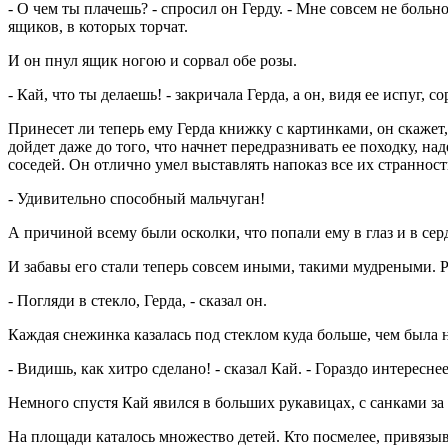
- О чем ты плачешь? - спросил он Герду. - Мне совсем не больно
ящиков, в которых торчат.
И он пнул ящик ногою и сорвал обе розы.
- Кай, что ты делаешь! - закричала Герда, а он, видя ее испуг,
Принесет ли теперь ему Герда книжку с картинками, он скажет, 
дойдет даже до того, что начнет передразнивать ее походку, на
соседей. Он отлично умел выставлять напоказ все их странност
- Удивительно способный мальчуган!
А причиной всему были осколки, что попали ему в глаз и в сер
И забавы его стали теперь совсем иными, такими мудреными. Р
- Погляди в стекло, Герда, - сказал он.
Каждая снежинка казалась под стеклом куда больше, чем была 
- Видишь, как хитро сделано! - сказал Кай. - Гораздо интересн
Немного спустя Кай явился в больших рукавицах, с санками за
На площади каталось множество детей. Кто посмелее, привязыва