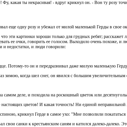
! Фу, какая ты некрасивая! - вдруг крикнул он. - Вон ту розу то
 сорвал еще одну розу и убежал от милой маленькой Герды в свое о
что эти картинки хороши только для грудных ребят; расскажет ли
девать ее очки, говорить ее голосом. Выходило очень похоже, и 
и и недостатки, и люди говорили:
дце. Потому-то он и передразнивал даже милую маленькую Герду,
аз зимою, когда шел снег, он явился с большим увеличительным 
на самом деле, и походила на роскошный цветок или десятиуголь
ее настоящих цветов! И какая точность! Ни единой неправильной 
 спиною, крикнул Герде в самое ухо: "Мне позволили покататься
л свои санки к крестьянским саням и катился далеко-далеко. Эт