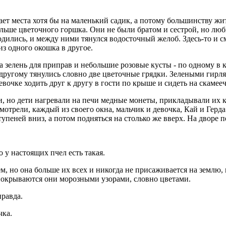
атает места хотя бы на маленький садик, а потому большинству 
льше цветочного горшка. Они не были братом и сестрой, но люби
дились, и между ними тянулся водосточный желоб. Здесь-то и с
з одного окошка в другое.
а зелень для приправ и небольшие розовые кусты - по одному в
к другому тянулись словно две цветочные грядки. Зелеными гирл
вочке ходить друг к другу в гости по крыше и сидеть на скамееч
и, но дети нагревали на печи медные монеты, прикладывали их к
 смотрели, каждый из своего окна, мальчик и девочка, Кай и Гер
тупеней вниз, а потом подняться на столько же вверх. На дворе 
о у настоящих пчел есть такая.
ем, но она больше их всех и никогда не присаживается на землю,
 покрываются они морозными узорами, словно цветами.
правда.
чка.