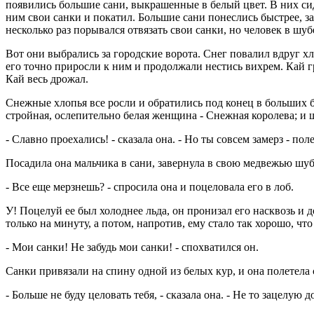
появились большие сани, выкрашенные в белый цвет. В них сид
ним свои санки и покатил. Большие сани понеслись быстрее, з
несколько раз порывался отвязать свои санки, но человек в шубе
Вот они выбрались за городские ворота. Снег повалил вдруг хл
его точно приросли к ним и продолжали нестись вихрем. Кай гр
Кай весь дрожал.
Снежные хлопья все росли и обратились под конец в больших б
стройная, ослепительно белая женщина - Снежная королева; и ш
- Славно проехались! - сказала она. - Но ты совсем замерз - пол
Посадила она мальчика в сани, завернула в свою медвежью шуб
- Все еще мерзнешь? - спросила она и поцеловала его в лоб.
У! Поцелуй ее был холоднее льда, он пронизал его насквозь и д
только на минуту, а потом, напротив, ему стало так хорошо, что
- Мои санки! Не забудь мои санки! - спохватился он.
Санки привязали на спину одной из белых кур, и она полетела 
- Больше не буду целовать тебя, - сказала она. - Не то зацелую д