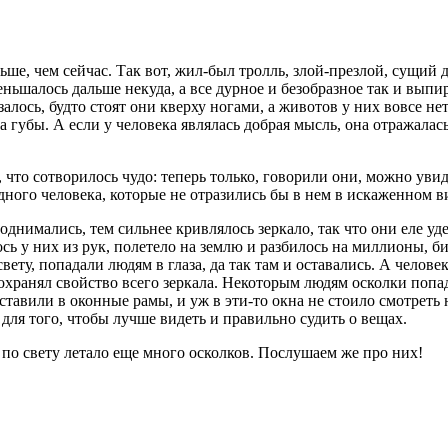
ьше, чем сейчас. Так вот, жил-был тролль, злой-презлой, сущий
меньшалось дальше некуда, а все дурное и безобразное так и вы
лось, будто стоят они кверху ногами, а животов у них вовсе нет!
на губы. А если у человека являлась добрая мысль, она отражалас
, что сотворилось чудо: теперь только, говорили они, можно уви
одного человека, которые не отразились бы в нем в искаженном в
однимались, тем сильнее кривлялось зеркало, так что они еле уд
ось у них из рук, полетело на землю и разбилось на миллионы, 
вету, попадали людям в глаза, да так там и оставались. А челове
охранял свойство всего зеркала. Некоторым людям осколки попад
вставили в оконные рамы, и уж в эти-то окна не стоило смотреть
 для того, чтобы лучше видеть и правильно судить о вещах.
 А по свету летало еще много осколков. Послушаем же про них!