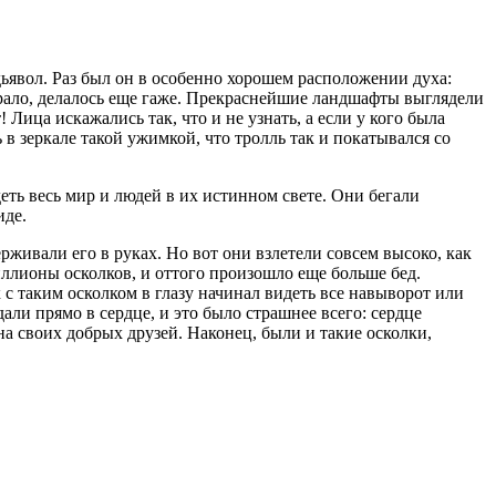
 дьявол. Раз был он в особенно хорошем расположении духа:
пирало, делалось еще гаже. Прекраснейшие ландшафты выглядели
 Лица искажались так, что и не узнать, а если у кого была
ь в зеркале такой ужимкой, что тролль так и покатывался со
деть весь мир и людей в их истинном свете. Они бегали
иде.
ерживали его в руках. Но вот они взлетели совсем высоко, как
биллионы осколков, и оттого произошло еще больше бед.
к с таким осколком в глазу начинал видеть все навыворот или
али прямо в сердце, и это было страшнее всего: сердце
 на своих добрых друзей. Наконец, были и такие осколки,