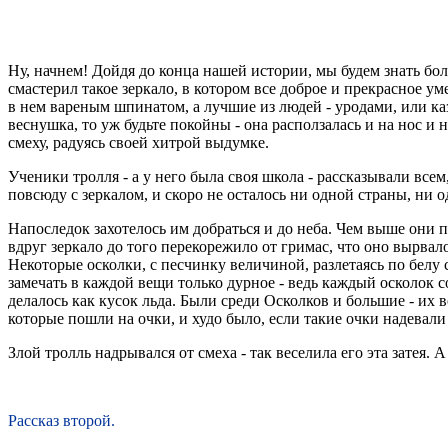
Ну, начнем! Дойдя до конца нашей истории, мы будем знать бол
смастерил такое зеркало, в котором все доброе и прекрасное у
в нем вареным шпинатом, а лучшие из людей - уродами, или каза
веснушка, то уж будьте покойны - она расползалась и на нос и 
смеху, радуясь своей хитрой выдумке.
Ученики тролля - а у него была своя школа - рассказывали всем
повсюду с зеркалом, и скоро не осталось ни одной страны, ни 
Напоследок захотелось им добраться и до неба. Чем выше они п
вдруг зеркало до того перекорежило от гримас, что оно вырвал
Некоторые осколки, с песчинку величиной, разлетаясь по белу с
замечать в каждой вещи только дурное - ведь каждый осколок с
делалось как кусок льда. Были среди Осколков и большие - их 
которые пошли на очки, и худо было, если такие очки надевали
Злой тролль надрывался от смеха - так веселила его эта затея.
Рассказ второй.