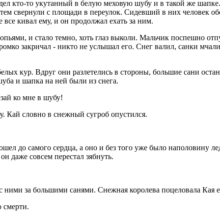
ел кто-то укутанный в белую меховую шубу и в такой же шапке.
атем свернули с площади в переулок. Сидевший в них человек о
 все кивал ему, и он продолжал ехать за ним.
опьями, и стало темно, хоть глаз выколи. Мальчик поспешно отп
омко закричал - никто не услышал его. Снег валил, санки мчали
елых кур. Вдруг они разлетелись в стороны, большие сани остан
уба и шапка на ней были из снега.
езай ко мне в шубу!
у. Кай словно в снежный сугроб опустился.
ошел до самого сердца, а оно и без того уже было наполовину ле
 он даже совсем перестал зябнуть.
с ними за большими санями. Снежная королева поцеловала Кая ещ
о смерти.