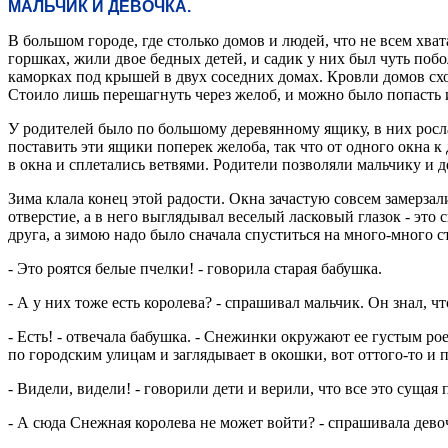
МАЛЬЧИК И ДЕВОЧКА.
В большом городе, где столько домов и людей, что не всем хв
горшках, жили двое бедных детей, и садик у них был чуть побо
каморках под крышей в двух соседних домах. Кровли домов схо
Стоило лишь перешагнуть через желоб, и можно было попасть и
У родителей было по большому деревянному ящику, в них росл
поставить эти ящики поперек желоба, так что от одного окна 
в окна и сплетались ветвями. Родители позволяли мальчику и де
Зима клала конец этой радости. Окна зачастую совсем замерзал
отверстие, а в него выглядывал веселый ласковый глазок - это
друга, а зимою надо было сначала спуститься на много-много с
- Это роятся белые пчелки! - говорила старая бабушка.
- А у них тоже есть королева? - спрашивал мальчик. Он знал, чт
- Есть! - отвечала бабушка. - Снежинки окружают ее густым ро
по городским улицам и заглядывает в окошки, вот оттого-то и
- Видели, видели! - говорили дети и верили, что все это сущая 
- А сюда Снежная королева не может войти? - спрашивала дево