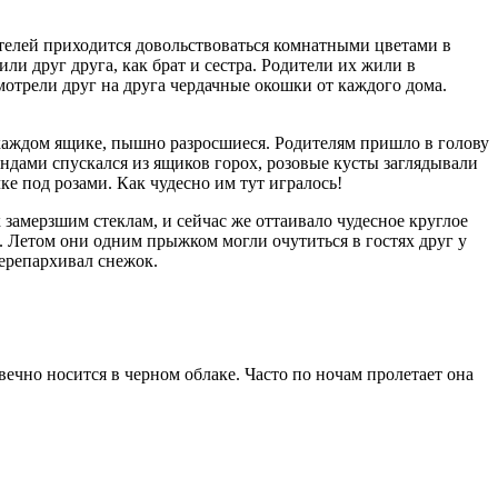
жителей приходится довольствоваться комнатными цветами в
ли друг друга, как брат и сестра. Родители их жили в
мотрели друг на друга чердачные окошки от каждого дома.
 каждом ящике, пышно разросшиеся. Родителям пришло в голову
яндами спускался из ящиков горох, розовые кусты заглядывали
ке под розами. Как чудесно им тут игралось!
 замерзшим стеклам, и сейчас же оттаивало чудесное круглое
да. Летом они одним прыжком могли очутиться в гостях друг у
перепархивал снежок.
 вечно носится в черном облаке. Часто по ночам пролетает она