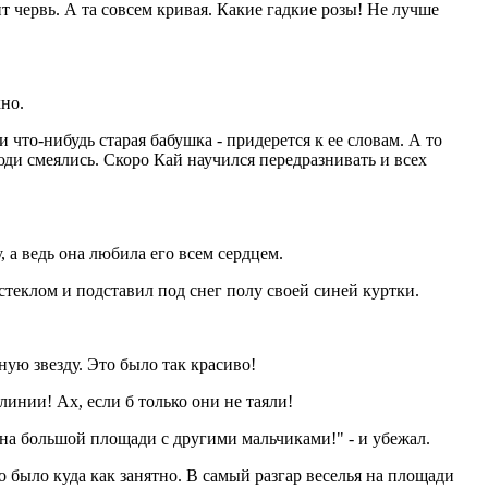
чит червь. А та совсем кривая. Какие гадкие розы! Не лучше
кно.
 что-нибудь старая бабушка - придерется к ее словам. А то
люди смеялись. Скоро Кай научился передразнивать и всех
 а ведь она любила его всем сердцем.
стеклом и подставил под снег полу своей синей куртки.
ную звезду. Это было так красиво!
линии! Ах, если б только они не таяли!
 на большой площади с другими мальчиками!" - и убежал.
о было куда как занятно. В самый разгар веселья на площади