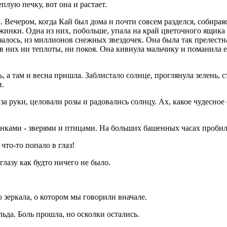
еплую печку, вот она и растает.
 Вечером, когда Кай был дома и почти совсем разделся, собираясь
инки. Одна из них, побольше, упала на край цветочного ящика и 
лось, из миллионов снежных звездочек. Она была так прелестна 
о в них ни теплоты, ни покоя. Она кивнула мальчику и поманила 
, а там и весна пришла. Заблистало солнце, проглянула зелень, 
и.
 за руки, целовали розы и радовались солнцу. Ах, какое чудесно
инками - зверями и птицами. На больших башенных часах пробил
 что-то попало в глаз!
глазу как будто ничего не было.
о зеркала, о котором мы говорили вначале.
льда. Боль прошла, но осколки остались.