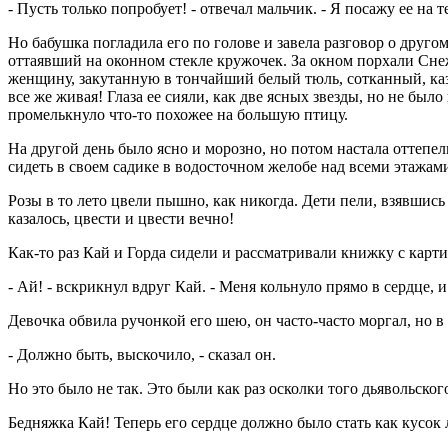
- Пусть только попробует! - отвечал мальчик. - Я посажу ее на т
Но бабушка погладила его по голове и завела разговор о другом.
оттаявший на оконном стекле кружочек. За окном порхали Снеж
женщину, закутанную в тончайший белый тюль, сотканный, каза
все же живая! Глаза ее сияли, как две ясных звезды, но не был
промелькнуло что-то похожее на большую птицу.
На другой день было ясно и морозно, но потом настала оттепель
сидеть в своем садике в водосточном желобе над всеми этажам
Розы в то лето цвели пышно, как никогда. Дети пели, взявшись
казалось, цвести и цвести вечно!
Как-то раз Кай и Горда сидели и рассматривали книжку с карт
- Ай! - вскрикнул вдруг Кай. - Меня кольнуло прямо в сердце, и
Девочка обвила ручонкой его шею, он часто-часто моргал, но в 
- Должно быть, выскочило, - сказал он.
Но это было не так. Это были как раз осколки того дьявольског
Бедняжка Кай! Теперь его сердце должно было стать как кусок 