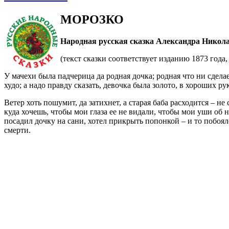
МОРОЗКО
Народная русская сказка Александра Нико
(текст сказки соответствует изданию 1873 год
У мачехи была падчерица да родная дочка; родная что ни сделае
худо; а надо правду сказать, девочка была золото, в хороших р
Ветер хоть пошумит, да затихнет, а старая баба расходится – не
куда хочешь, чтобы мои глаза ее не видали, чтобы мои уши об н
посадил дочку на сани, хотел прикрыть попонкой – и то побоялс
смерти.