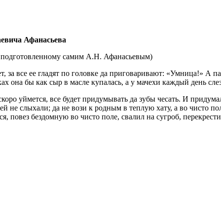
лаевича Афанасьева
а, подготовленному самим А.Н. Афанасьевым)
т, за все ее гладят по головке да приговаривают: «Умница!» А па
уках она бы как сыр в масле купалась, а у мачехи каждый день сл
 скоро уймется, все будет придумывать да зубы чесать. И придумал
ей не слыхали; да не вози к родным в теплую хату, а во чисто по
я, повез бездомную во чисто поле, свалил на сугроб, перекрести