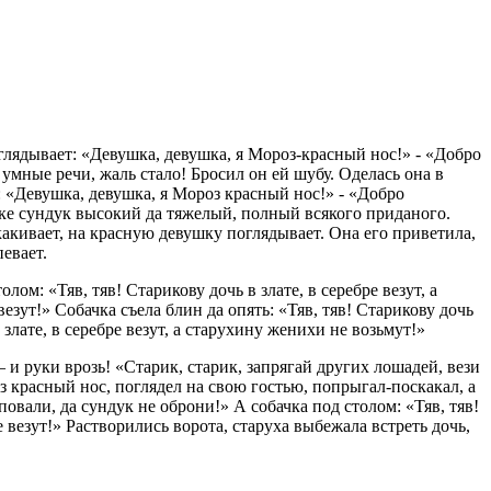
глядывает: «Девушка, девушка, я Мороз-красный нос!» - «Добро
умные речи, жаль стало! Бросил он ей шубу. Оделась она в
 «Девушка, девушка, я Мороз красный нос!» - «Добро
шке сундук высокий да тяжелый, полный всякого приданого.
какивает, на красную девушку поглядывает. Она его приветила,
певает.
ом: «Тяв, тяв! Старикову дочь в злате, в серебре везут, а
зут!» Собачка съела блин да опять: «Тяв, тяв! Старикову дочь
 злате, в серебре везут, а старухину женихи не возьмут!»
 и руки врозь! «Старик, старик, запрягай других лошадей, вези
оз красный нос, поглядел на свою гостью, попрыгал-поскакал, а
повали, да сундук не оброни!» А собачка под столом: «Тяв, тяв!
е везут!» Растворились ворота, старуха выбежала встреть дочь,