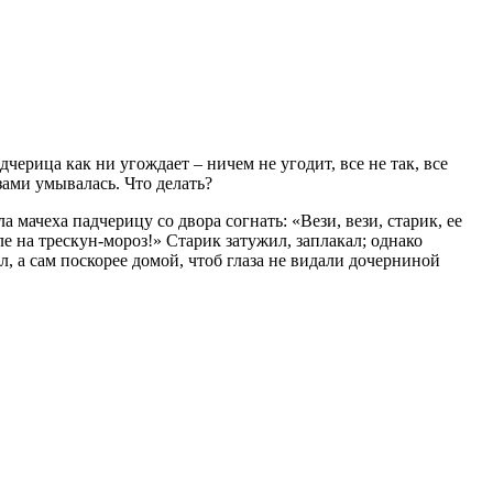
дчерица как ни угождает – ничем не угодит, все не так, все
езами умывалась. Что делать?
а мачеха падчерицу со двора согнать: «Вези, вези, старик, ее
ле на трескун-мороз!» Старик затужил, заплакал; однако
л, а сам поскорее домой, чтоб глаза не видали дочерниной