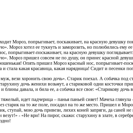
иходит Мороз, попрыгивает, поскакивает, на красную девушку по
ю». Мороз хотел ее тукнуть и заморозить, но полюбились ему ее 
ос, попрыгивает-поскакивает, на красную девушку поглядывает:
ную». Мороз пришел совсем не по душу, он принес красной деву
 хорошенькая! Опять пришел Мороз красный нос, попрыгивает-пос
а и стала какая красавица, какая нарядница! Сидит и песенки по
уж, вези хоронить свою дочь». Старик поехал. А собачка под стол
тарухину дочь женихи возьмут, а стариковой одни косточки приве
 и блины давала, и била ее, а собачка все свое: «Старикову дочь в
тяжелый, идет падчерица – панья паньей сияет! Мачеха глянула –
вез старик на то же поле, посадил на то же место. Пришел и Мор
ик, ступай, мою дочь привези, лихих коней запряги, да саней не 
везут!» - «Не ври! На пирог, скажи: старухину в злате, в серебр
оздно!