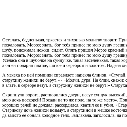
Осталась, бедненькая, трясется и тихонько молитву творит. Пр
пожаловать, Мороз; знать, бог тебя принес по мою душу грешну
шубу, подожмала ножки, сидит. Опять пришел Мороз красный н
пожаловать, Мороз; знать, бог тебя принес по мою душу греш
Уселась она в шубочке на сундучке, такая веселенькая, такая
а он ей подарил платье, шитое и серебром и золотом. Надела он
А мачеха по ней поминки справляет; напекла блинов. «Ступай, м
старухину женихи не берут!» - «Молчи, дура! На блин, скажи: с
в злате, в серебре везут, а старухину женихи не берут!» Старуха
Скрипнули ворота, растворилися двери, несут сундук высокий, 
мою дочь поскорей! Посади на то же поле, на то же место». По
хороших речей не дождал; рассердился, хватил ее и убил. «Стар
Старикову дочь женихи возьмут, а старухиной в мешке косточки 
да вместо ее обняла холодное тело. Заплакала, заголосила, да п