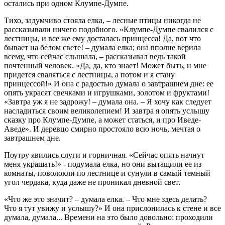
остались при одном Клумпе-Думпе.
Тихо, задумчиво стояла елка, – лесные птицы никогда не
рассказывали ничего подобного. «Клумпе-Думпе свалился с
лестницы, и все же ему досталась принцесса! Да, вот что
бывает на белом свете! – думала елка; она вполне верила
всему, что сейчас слышала, – рассказывал ведь такой
почтенный человек. «Да, да, кто знает! Может быть, и мне
придется сваляться с лестницы, а потом и я стану
принцессой!» И она с радостью думала о завтрашнем дне: ее
опять украсят свечками и игрушками, золотом и фруктами!
«Завтра уж я не задрожу! – думала она. – Я хочу как следует
насладиться своим великолепием! И завтра я опять услышу
сказку про Клумпе-Думпе, а может статься, и про Иведе-
Аведе». И деревцо смирно простояло всю ночь, мечтая о
завтрашнем дне.
Поутру явились слуги и горничная. «Сейчас опять начнут
меня украшать!» - подумала елка, но они вытащили ее из
комнаты, поволокли по лестнице и сунули в самый темный
угол чердака, куда даже не проникал дневной свет.
«Что же это значит? – думала елка. – Что мне здесь делать?
Что я тут увижу и услышу?» И она прислонилась к стене и все
думала, думала... Времени на это было довольно: проходили