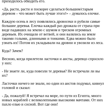
приходилось обходить его.
«Да, расти, расти и поскорее сделаться большим/старым
деревом – что может быть лучше этого!» – думалось елочке.
Каждую осень в лесу появлялись дровосеки и рубили самые
большие деревья. Елочка каждый раз дрожала от страха при
виде падавших на землю с шумом и треском огромных
деревьев. Их очищали от ветвей, и они валялись на земле
такими голыми, длинными и тонкими. Едва можно было
узнать их! Потом их укладывали на дровни и увозили из леса.
Куда? Зачем?
Весною, когда прилетели ласточки и аисты, деревцо спросило
у них:
- Не знаете ли, куда повезли те деревья? Не встречали ли вы
их?
Ласточки ничего не знали, но один из аистов подумал, кивнул
головой и сказал:
- Да, пожалуй! Я встречал на море, по пути из Египта, много
новых кораблей с великолепными высокими мачтами. От них
пахло елью и сосной. Вот где они!