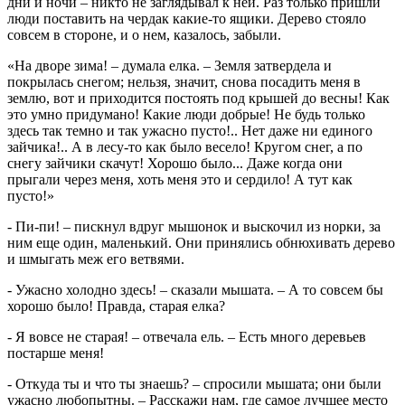
дни и ночи – никто не заглядывал к ней. Раз только пришли
люди поставить на чердак какие-то ящики. Дерево стояло
совсем в стороне, и о нем, казалось, забыли.
«На дворе зима! – думала елка. – Земля затвердела и
покрылась снегом; нельзя, значит, снова посадить меня в
землю, вот и приходится постоять под крышей до весны! Как
это умно придумано! Какие люди добрые! Не будь только
здесь так темно и так ужасно пусто!.. Нет даже ни единого
зайчика!.. А в лесу-то как было весело! Кругом снег, а по
снегу зайчики скачут! Хорошо было... Даже когда они
прыгали через меня, хоть меня это и сердило! А тут как
пусто!»
- Пи-пи! – пискнул вдруг мышонок и выскочил из норки, за
ним еще один, маленький. Они принялись обнюхивать дерево
и шмыгать меж его ветвями.
- Ужасно холодно здесь! – сказали мышата. – А то совсем бы
хорошо было! Правда, старая елка?
- Я вовсе не старая! – отвечала ель. – Есть много деревьев
постарше меня!
- Откуда ты и что ты знаешь? – спросили мышата; они были
ужасно любопытны. – Расскажи нам, где самое лучшее место