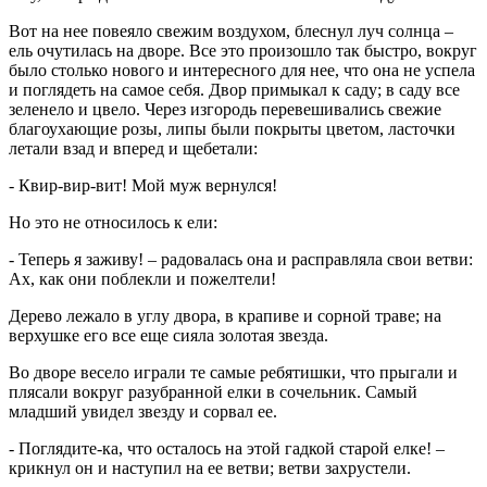
Вот на нее повеяло свежим воздухом, блеснул луч солнца –
ель очутилась на дворе. Все это произошло так быстро, вокруг
было столько нового и интересного для нее, что она не успела
и поглядеть на самое себя. Двор примыкал к саду; в саду все
зеленело и цвело. Через изгородь перевешивались свежие
благоухающие розы, липы были покрыты цветом, ласточки
летали взад и вперед и щебетали:
- Квир-вир-вит! Мой муж вернулся!
Но это не относилось к ели:
- Теперь я заживу! – радовалась она и расправляла свои ветви:
Ах, как они поблекли и пожелтели!
Дерево лежало в углу двора, в крапиве и сорной траве; на
верхушке его все еще сияла золотая звезда.
Во дворе весело играли те самые ребятишки, что прыгали и
плясали вокруг разубранной елки в сочельник. Самый
младший увидел звезду и сорвал ее.
- Поглядите-ка, что осталось на этой гадкой старой елке! –
крикнул он и наступил на ее ветви; ветви захрустели.