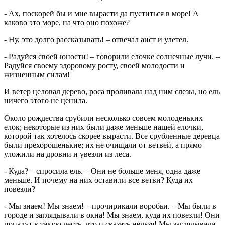
- Ах, поскорей бы и мне вырасти да пуститься в море! А
каково это море, на что оно похоже?
- Ну, это долго рассказывать! – отвечал аист и улетел.
- Радуйся своей юности! – говорили елочке солнечные лучи. –
Радуйся своему здоровому росту, своей молодости и
жизненным силам!
И ветер целовал дерево, роса проливала над ним слезы, но ель
ничего этого не ценила.
Около рождества срубили несколько совсем молоденьких
елок; некоторые из них были даже меньше нашей елочки,
которой так хотелось скорее вырасти. Все срубленные деревца
были прехорошенькие; их не очищали от ветвей, а прямо
уложили на дровни и увезли из леса.
- Куда? – спросила ель. – Они не больше меня, одна даже
меньше. И почему на них оставили все ветви? Куда их
повезли?
- Мы знаем! Мы знаем! – прочирикали воробьи. – Мы были в
городе и заглядывали в окна! Мы знаем, куда их повезли! Они
попадут в такую честь, что и сказать нельзя! Мы заглядывали