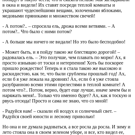
в окна и видели! Их ставят посреди теплой комнаты и
украшают чудеснейшими вещами, золочеными яблоками,
медовыми пряниками и множеством свечей!
- А потом?.. – спросила ель, дрожа всеми ветвями. – А
потом?.. Что было с ними потом?
- А больше мы ничего не видали! Но это было бесподобно!
- Может быть, и я пойду такою же блестящею дорогой! –
радовалась ель. – Это получше, чем плавать по морю! Ах, я
просто изнываю от тоски и нетерпения! Хоть бы поскорее
пришло рождество! Теперь и я стала такою же высокою и
раскидистою, как те, что были срублены прошлый год! Ах,
если б я уже лежала на дровнях! Ах, если б я уже стояла
разубранною всеми этими прелестями в теплой комнате! А
потом что?.. Потом, верно, будет еще лучше, иначе зачем бы и
наряжать меня!.. Только что именно будет? Ах, как я тоскую и
рвусь отсюда! Просто и сама не знаю, что со мной!
- Радуйся нам! – сказали ей воздух и солнечный свет. –
Радуйся своей юности и лесному приволью!
Но она и не думала радоваться, а все росла да росла. И зиму и
лето стояла она в своем зеленом уборе, и все, кто видел ее,