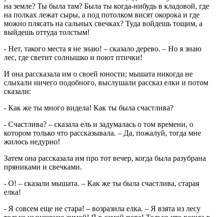
на земле? Ты была там? Была ты когда-нибудь в кладовой, где
на полках лежат сыры, а под потолком висят окорока и где
можно плясать на сальных свечках? Туда войдешь тощим, а
выйдешь оттуда толстым!
- Нет, такого места я не знаю! – сказало дерево. – Но я знаю
лес, где светит солнышко и поют птички!
И она рассказала им о своей юности; мышата никогда не
слыхали ничего подобного, выслушали рассказ елки и потом
сказали:
- Как же ты много видела! Как ты была счастлива?
- Счастлива? – сказала ель и задумалась о том времени, о
котором только что рассказывала. – Да, пожалуй, тогда мне
жилось недурно!
Затем она рассказала им про тот вечер, когда была разубрана
пряниками и свечками.
- O! – сказали мышата. – Как же ты была счастлива, старая
елка!
- Я совсем еще не стара! – возразила елка. – Я взята из лесу