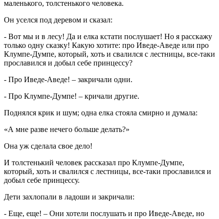
маленького, толстенького человека.
Он уселся под деревом и сказал:
- Вот мы и в лесу! Да и елка кстати послушает! Но я расскажу
только одну сказку! Какую хотите: про Иведе-Аведе или про
Клумпе-Думпе, который, хоть и свалился с лестницы, все-таки
прославился и добыл себе принцессу?
- Про Иведе-Аведе! – закричали одни.
- Про Клумпе-Думпе! – кричали другие.
Поднялся крик и шум; одна елка стояла смирно и думала:
«А мне разве нечего больше делать?»
Она уж сделала свое дело!
И толстенький человек рассказал про Клумпе-Думпе,
который, хоть и свалился с лестницы, все-таки прославился и
добыл себе принцессу.
Дети захлопали в ладоши и закричали:
- Еще, еще! – Они хотели послушать и про Иведе-Аведе, но