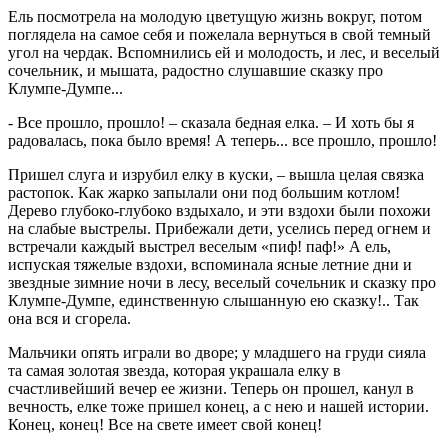
Ель посмотрела на молодую цветущую жизнь вокруг, потом
поглядела на самое себя и пожелала вернуться в свой темный
угол на чердак. Вспомнились ей и молодость, и лес, и веселый
сочельник, и мышата, радостно слушавшие сказку про
Клумпе-Думпе...
- Все прошло, прошло! – сказала бедная елка. – И хоть бы я
радовалась, пока было время! А теперь... все прошло, прошло!
Пришел слуга и изрубил елку в куски, – вышла целая связка
растопок. Как жарко запылали они под большим котлом!
Дерево глубоко-глубоко вздыхало, и эти вздохи были похожи
на слабые выстрелы. Прибежали дети, уселись перед огнем и
встречали каждый выстрел веселым «пиф! паф!» А ель,
испуская тяжелые вздохи, вспоминала ясные летние дни и
звездные зимние ночи в лесу, веселый сочельник и сказку про
Клумпе-Думпе, единственную слышанную ею сказку!.. Так
она вся и сгорела.
Мальчики опять играли во дворе; у младшего на груди сияла
та самая золотая звезда, которая украшала елку в
счастливейший вечер ее жизни. Теперь он прошел, канул в
вечность, елке тоже пришел конец, а с нею и нашей истории.
Конец, конец! Все на свете имеет свой конец!