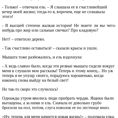
- Только! – отвечала ель. – Я слышала ее в счастливейший
вечер моей жизни; тогда-то я, впрочем, еще не сознавала
этого!
- В высшей степени жалкая история! Не знаете ли вы чего-
нибудь про жир или сальные свечки? Про кладовую?
Нет! – ответило дерево.
- Так счастливо оставаться! – сказали крысы и ушли.
Мышата тоже разбежались, и ель вздохнула:
- А ведь славно было, когда эти резвые мышата сидели вокруг
меня и слушали мои рассказы! Теперь и этому конец... Но уж
теперь я не упущу своего, порадуюсь хорошенько, когда
наконец снова выйду на белый свет!
Не так-то скоро это случилось!
Однажды утром явились люди прибрать чердак. Ящики были
вытащены, а за ними и ель. Сначала ее довольно грубо
бросили на пол, потом, слуга поволок ее по лестнице вниз.
«Ну, теперь для меня начнется новая жизнь!» – подумала елка.