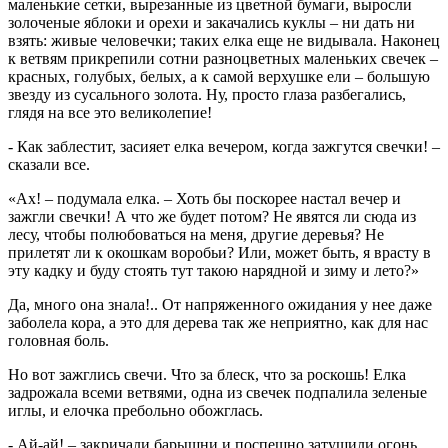
маленькие сетки, вырезанные из цветной бумаги, выросли
золоченые яблоки и орехи и закачались куклы – ни дать ни
взять: живые человечки; таких елка еще не видывала. Наконец
к ветвям прикрепили сотни разноцветных маленьких свечек –
красных, голубых, белых, а к самой верхушке ели – большую
звезду из сусального золота. Ну, просто глаза разбегались,
глядя на все это великолепие!
- Как заблестит, засияет елка вечером, когда зажгутся свечки! –
сказали все.
«Ах! – подумала елка. – Хоть бы поскорее настал вечер и
зажгли свечки! А что же будет потом? Не явятся ли сюда из
лесу, чтобы полюбоваться на меня, другие деревья? Не
прилетят ли к окошкам воробьи? Или, может быть, я врасту в
эту кадку и буду стоять тут такою нарядной и зиму и лето?»
Да, много она знала!.. От напряженного ожидания у нее даже
заболела кора, а это для дерева так же неприятно, как для нас
головная боль.
Но вот зажглись свечи. Что за блеск, что за роскошь! Елка
задрожала всеми ветвями, одна из свечек подпалила зеленые
иглы, и елочка пребольно обожглась.
- Ай-ай! – закричали барышни и поспешно затушили огонь.