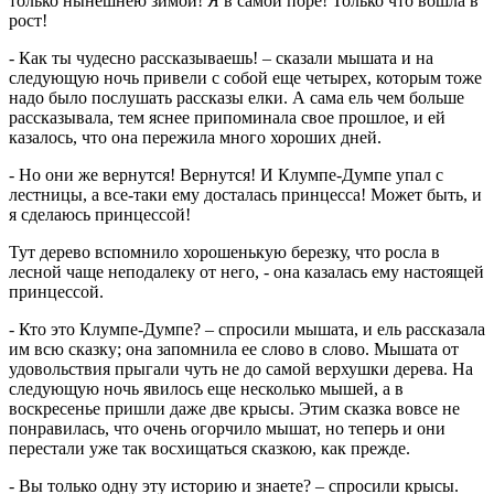
только нынешнею зимой! Я в самой поре! Только что вошла в
рост!
- Как ты чудесно рассказываешь! – сказали мышата и на
следующую ночь привели с собой еще четырех, которым тоже
надо было послушать рассказы елки. А сама ель чем больше
рассказывала, тем яснее припоминала свое прошлое, и ей
казалось, что она пережила много хороших дней.
- Но они же вернутся! Вернутся! И Клумпе-Думпе упал с
лестницы, а все-таки ему досталась принцесса! Может быть, и
я сделаюсь принцессой!
Тут дерево вспомнило хорошенькую березку, что росла в
лесной чаще неподалеку от него, - она казалась ему настоящей
принцессой.
- Кто это Клумпе-Думпе? – спросили мышата, и ель рассказала
им всю сказку; она запомнила ее слово в слово. Мышата от
удовольствия прыгали чуть не до самой верхушки дерева. На
следующую ночь явилось еще несколько мышей, а в
воскресенье пришли даже две крысы. Этим сказка вовсе не
понравилась, что очень огорчило мышат, но теперь и они
перестали уже так восхищаться сказкою, как прежде.
- Вы только одну эту историю и знаете? – спросили крысы.