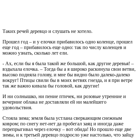
Таких речей деревцо и слушать не хотело.
Прошел год – и у елочки прибавилось одно коленце, прошел
еще год – прибавилось еще одно: так по числу коленцев и
можно узнать, сколько лет ели.
- Ах, если бы я была такой же большой, как другие деревья! –
вздыхала елочка. – Тогда бы а я широко раскинула свои ветви,
высоко подняла голову, и мне бы видно было далеко-далеко
вокруг! Птицы свили бы в моих ветвях гнезда, и я при ветре
так же важно кивала бы головой, как другие!
И ни солнышко, ни пение птичек, ни розовые утренние и
вечерние облака не доставляли ей ни малейшего
удовольствия.
Стояла зима; земля была устлана сверкающим снежным
ковром; по снегу нет-нет да пробегал заяц и иногда даже
перепрыгивал через елочку – вот обида! Но прошло еще две
зимы, и к третьей деревцо подросло уже настолько, что зайцу