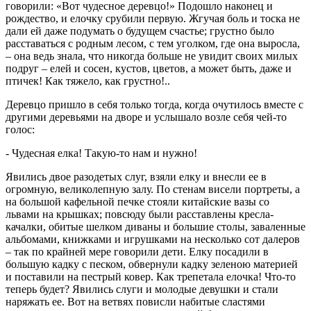
говорили: «Вот чудесное деревцо!» Подошло наконец и
рождество, и елочку срубили первую. Жгучая боль и тоска не
дали ей даже подумать о будущем счастье; грустно было
расставаться с родным лесом, с тем уголком, где она выросла,
– она ведь знала, что никогда больше не увидит своих милых
подруг – елей и сосен, кустов, цветов, а может быть, даже и
птичек! Как тяжело, как грустно!..
Деревцо пришло в себя только тогда, когда очутилось вместе с
другими деревьями на дворе и услышало возле себя чей-то
голос:
- Чудесная елка! Такую-то нам и нужно!
Явились двое разодетых слуг, взяли елку и внесли ее в
огромную, великолепную залу. По стенам висели портреты, а
на большой кафельной печке стояли китайские вазы со
львами на крышках; повсюду были расставлены кресла-
качалки, обитые шелком диваны и большие столы, заваленные
альбомами, книжками и игрушками на несколько сот далеров
– так по крайней мере говорили дети. Елку посадили в
большую кадку с песком, обвернули кадку зеленою материей
и поставили на пестрый ковер. Как трепетала елочка! Что-то
теперь будет? Явились слуги и молодые девушки и стали
наряжать ее. Вот на ветвях повисли набитые сластями