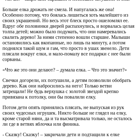
Больше елка дрожать не смела. И напугалась же она!
Особенно потому, что боялась лишиться хоть малейшего из
своих украшений. Но весь этот блеск просто ошеломлял ее.
Вдруг обе половинки дверей распахнулись, и ворвалась целая
толпа детей; можно было подумать, что они намеревались
свалить дерево! За ними степенно вошли старшие. Малыши
остановились как вкопанные, но лишь па минуту, а потом
поднялся такой шум и гам, что просто в ушах звенело. Дети
плясали вокруг елки, и мало-помалу все подарки с нее были
сорваны.
«Что же это они делают? – думала елка. – Что это значит?»
Свечки догорели, их потушили, а детям позволили обобрать
дерево. Как они набросились на него! Только ветви
затрещали! Не будь верхушка с золотой звездой крепко
привязана к потолку, они бы повалили елку.
Потом дети опять принялись плясать, не выпуская из рук
своих чудесных игрушек. Никто больше не глядел на елку,
кроме старой няни, да и та высматривала только, не осталось
ли где в ветвях яблочка или финика.
- Сказку! Сказку! – закричали дети и подтащили к елке