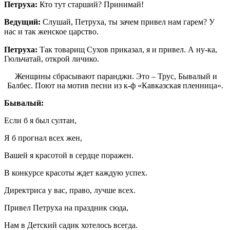
Петруха:
Кто тут старший? Принимай!
Ведущий:
Слушай, Петруха, ты зачем привел нам гарем? У
нас и так женское царство.
Петруха:
Так товарищ Сухов приказал, я и привел. А ну-ка,
Гюльчатай, открой личико.
Женщины сбрасывают паранджи. Это – Трус, Бывалый и
Балбес. Поют на мотив песни из к-ф «Кавказская пленница».
Бывалый:
Если б я был султан,
Я б прогнал всех жен,
Вашей я красотой в сердце поражен.
В конкурсе красоты ждет каждую успех.
Директриса у вас, право, лучше всех.
Привел Петруха на праздник сюда,
Нам в Детский садик хотелось всегда.