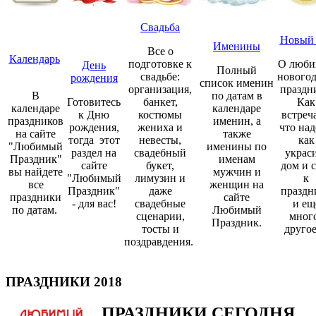
Свадьба
Новый 
Именины
Все о
Календарь
подготовке к
О люби
День
Полный
свадьбе:
нового
рождения
список именин
организация,
праздн
В
по датам в
Готовитесь
банкет,
Как
календаре
календаре
к Дню
костюмы
встреча
праздников
именин, а
рождения,
жениха и
что над
на сайте
также
тогда этот
невесты,
как
"Любимый
именины по
раздел на
свадебный
украс
Праздник"
именам
сайте
букет,
дом и 
вы найдете
мужчин и
"Любимый
лимузин и
к
все
женщин на
Праздник"
даже
праздн
праздники
сайте
- для вас!
свадебные
и ещ
по датам.
Любимый
сценарии,
мног
Праздник.
тосты и
друго
поздравдения.
ПРАЗДНИКИ 2018
ПРАЗДНИКИ СЕГОДНЯ