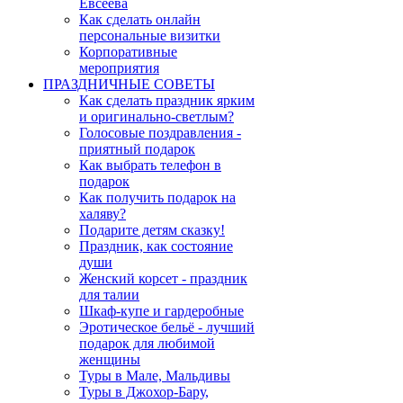
Евсеева
Как сделать онлайн
персональные визитки
Корпоративные
мероприятия
ПРАЗДНИЧНЫЕ СОВЕТЫ
Как сделать праздник ярким
и оригинально-светлым?
Голосовые поздравления -
приятный подарок
Как выбрать телефон в
подарок
Как получить подарок на
халяву?
Подарите детям сказку!
Праздник, как состояние
души
Женский корсет - праздник
для талии
Шкаф-купе и гардеробные
Эротическое бельё - лучший
подарок для любимой
женщины
Туры в Мале, Мальдивы
Туры в Джохор-Бару,